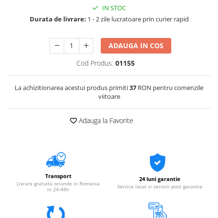
IN STOC
Durata de livrare:
1 - 2 zile lucratoare prin curier rapid
ADAUGA IN COS
Cod Produs:
01155
La achizitionarea acestui produs primiti
37
RON pentru comenzile
viitoare
Adauga la Favorite
Transport
24 luni garantie
Livrare gratuita oriunde in Romania
Service local si servicii post garantie
in 24-48h