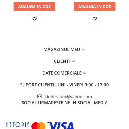
Centura de siguranta
ADAUGA IN COS
ADAUGA IN COS
Recomandat pentru copii
3-9 ani
Benficiati de
GARANTIE 24 Luni
Transport
GRATUIT
Posibilitate
RETUR
SERVICE
si
POST-Garantie
MAGAZINUL MEU
CLIENTI
DATE COMERCIALE
SUPORT CLIENTI
LUNI - VINERI 9:00 - 17:00
kinderauto@yahoo.com
SOCIAL
URMARESTE-NE IN SOCIAL MEDIA