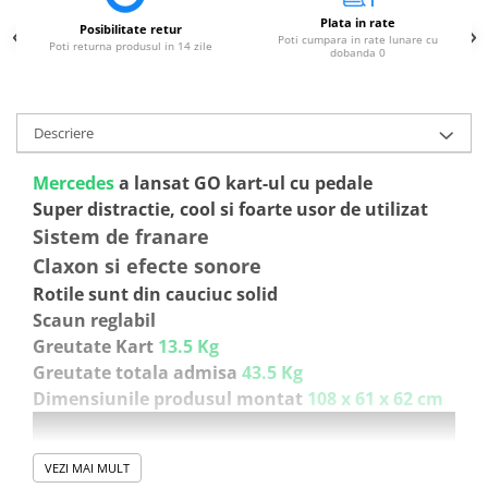
Plata in rate
Posibilitate retur
Poti cumpara in rate lunare cu
Poti returna produsul in 14 zile
dobanda 0
Descriere
Mercedes
a lansat GO kart-ul cu pedale
Super distractie, cool si foarte usor de utilizat
Sistem de franare
Claxon si efecte sonore
Rotile sunt din cauciuc solid
Scaun reglabil
Greutate Kart
13.5 Kg
Greutate totala admisa
43.5 Kg
Dimensiunile produsul montat
108 x 61 x 62 cm
VEZI MAI MULT