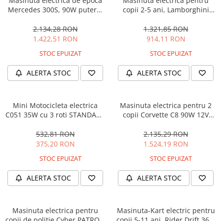
Masinuta electrica de epoca
Masinuta electrica pentru
Mercedes 300S, 90W putere,
copii 2-5 ani, Lamborghini
12V PREMIUM #Beige
Huracan, 4x4, putere 120W
12V, galbena
2.134,28 RON
1.321,85 RON
1.422,51 RON
914,11 RON
STOC EPUIZAT
STOC EPUIZAT
ALERTA STOC
ALERTA STOC
Mini Motocicleta electrica
Masinuta electrica pentru 2
C051 35W cu 3 roti STANDARD
copii Corvette C8 90W 12V
#Albastru
STANDARD, culoare Rosie
532,81 RON
2.135,29 RON
375,20 RON
1.524,19 RON
STOC EPUIZAT
STOC EPUIZAT
ALERTA STOC
ALERTA STOC
Masinuta electrica pentru
Masinuta-Kart electric pentru
copii de politie Cyber PATROL,
copii 5-11 ani, Rider Drift 360,