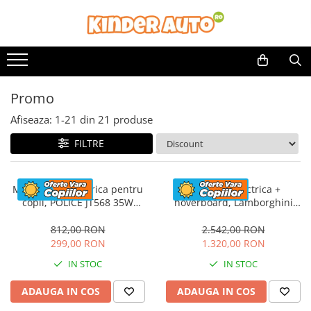
Promo
Afiseaza:
1-
21
din
21
produse
FILTRE
Motocicleta electrica pentru
Masinuta electrica +
copii, POLICE JT568 35W
hoverboard, Lamborghini
STANDARD #Rosu
Aventador SVJ, 70W, 12V 14Ah
premium, Rosu
812,00 RON
2.542,00 RON
299,00 RON
1.320,00 RON
IN STOC
IN STOC
ADAUGA IN COS
ADAUGA IN COS