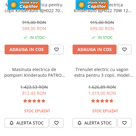
Motocicleta electrica pentru
Motocicleta electrica
copii Kinderauto BJH022 70W
Kinderauto BJH022 70W 12V
12V, culoare Albastru
cu roti moi, scaun tapitat,
culoare Rosie
915,00 RON
915,00 RON
599,00 RON
699,00 RON
IN STOC
IN STOC
ADAUGA IN COS
ADAUGA IN COS
Masinuta electrica de
Trenulet electric cu vagon
pompieri Kinderauto PATROL
extra pentru 3 copii, model
BJJ306 70W 12V, culoare Rosu
SX1919, 12V, 180W, roti moi,
music player, albastru
1.423,53 RON
1.626,89 RON
812,43 RON
1.019,00 RON
STOC EPUIZAT
STOC EPUIZAT
ALERTA STOC
ALERTA STOC