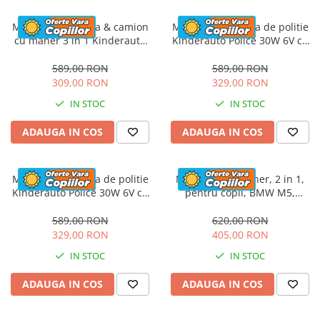
Masinuta electrica & camion
Masinuta electrica de politie
cu maner 3 in 1 Kinderauto
Kinderauto Police 30W 6V cu
FireTruck 30W 6V, scaun
megafon si music player,
tapitat, music player
bluetooth, culoare Alb
589,00 RON
589,00 RON
309,00 RON
329,00 RON
IN STOC
IN STOC
ADAUGA IN COS
ADAUGA IN COS
Masinuta electrica de politie
Masinuta cu maner, 2 in 1,
Kinderauto Police 30W 6V cu
pentru copii, BMW M5,
megafon si music player,
PREMIUM, culoare Rosu
bluetooth, culoare Rosu
589,00 RON
620,00 RON
329,00 RON
405,00 RON
IN STOC
IN STOC
ADAUGA IN COS
ADAUGA IN COS