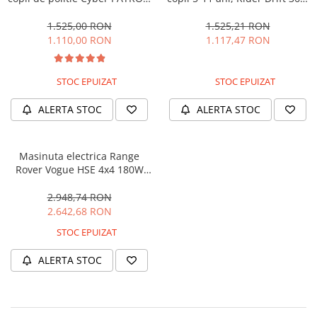
cu efecte sonore si luminoase,
180W, 24V, culoare Rosie
90W, 12V, Black & White
1.525,00 RON
1.525,21 RON
1.110,00 RON
1.117,47 RON
STOC EPUIZAT
STOC EPUIZAT
ALERTA STOC
ALERTA STOC
Masinuta electrica Range
Rover Vogue HSE 4x4 180W
DELUXE, player MP4 #Negru
2.948,74 RON
2.642,68 RON
STOC EPUIZAT
ALERTA STOC