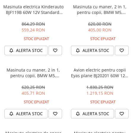
Masinuta electrica Kinderauto
Masinuta cu maner, 2 in 1,
BJF119B 60W 12V Standard,
pentru copii, BMW M5,
culoare Alba
PREMIUM, culoare Albastru
864,29 RON
620,00 RON
559,24 RON
405,00 RON
STOC EPUIZAT
STOC EPUIZAT
ALERTA STOC
ALERTA STOC
Masinuta cu maner, 2 in 1,
Avion electric pentru copii
pentru copii, BMW M5,
Eyas plane BJ20201 60W 12V,
PREMIUM, culoare Neagra
telecomanda, culoare Rosie
620,25 RON
1.830,25 RON
405,71 RON
1.219,15 RON
STOC EPUIZAT
STOC EPUIZAT
ALERTA STOC
ALERTA STOC