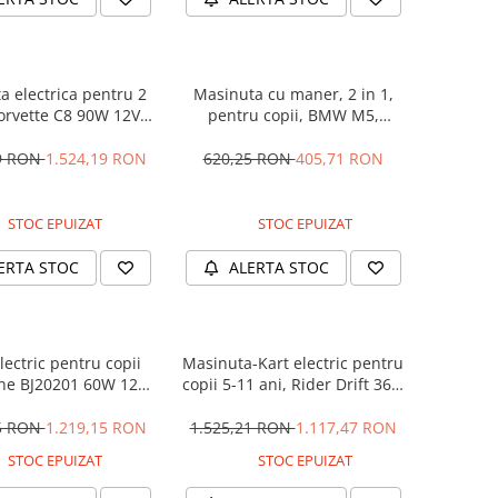
a electrica pentru 2
Masinuta cu maner, 2 in 1,
Corvette C8 90W 12V
pentru copii, BMW M5,
RD, culoare Rosie
PREMIUM, culoare Neagra
29 RON
1.524,19 RON
620,25 RON
405,71 RON
STOC EPUIZAT
STOC EPUIZAT
ERTA STOC
ALERTA STOC
lectric pentru copii
Masinuta-Kart electric pentru
ne BJ20201 60W 12V,
copii 5-11 ani, Rider Drift 360,
anda, culoare Rosie
180W, 24V, culoare Rosie
25 RON
1.219,15 RON
1.525,21 RON
1.117,47 RON
STOC EPUIZAT
STOC EPUIZAT