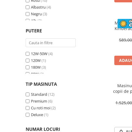
Rosu
(10)
Albastru
(4)
Negru
(3)
Alb
(2)
Masinuta
Bej
(1)
Kinderau
PUTERE
megafo
Galben
(1)
blueto
589,0
12W-50W
(4)
ADAUG
120W
(1)
180W
(3)
90W
(3)
70W
(4)
TIP MASINUTA
Masinut
30W
(1)
copii de 
60W
Standard
(2)
(12)
cu efecte
Premium
(6)
90W, 1
1.525,0
Cu roti moi
(2)
Deluxe
(1)
NUMAR LOCURI
AL