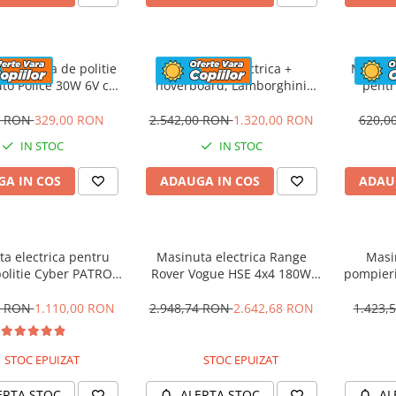
 electrica de politie
Masinuta electrica +
Masinut
to Police 30W 6V cu
hoverboard, Lamborghini
pentr
n si music player,
Aventador SVJ, 70W, 12V 14Ah
PREMI
oth, culoare Rosu
premium, Rosu
0 RON
329,00 RON
2.542,00 RON
1.320,00 RON
620,0
IN STOC
IN STOC
A IN COS
ADAUGA IN COS
ADAU
a electrica pentru
Masinuta electrica Range
Masi
politie Cyber PATROL,
Rover Vogue HSE 4x4 180W
pompier
 sonore si luminoase,
DELUXE, player MP4 #Negru
BJJ306 7
2V, Black & White
0 RON
1.110,00 RON
2.948,74 RON
2.642,68 RON
1.423,
STOC EPUIZAT
STOC EPUIZAT
ERTA STOC
ALERTA STOC
AL