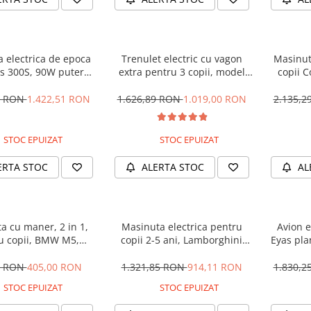
 electrica de epoca
Trenulet electric cu vagon
Masinut
 300S, 90W putere,
extra pentru 3 copii, model
copii 
PREMIUM #Beige
SX1919, 12V, 180W, roti moi,
STANDA
music player, albastru
8 RON
1.422,51 RON
1.626,89 RON
1.019,00 RON
2.135,
STOC EPUIZAT
STOC EPUIZAT
ERTA STOC
ALERTA STOC
AL
a cu maner, 2 in 1,
Masinuta electrica pentru
Avion e
u copii, BMW M5,
copii 2-5 ani, Lamborghini
Eyas pla
, culoare Albastru
Huracan, 4x4, putere 120W
telecom
12V, galbena
0 RON
405,00 RON
1.321,85 RON
914,11 RON
1.830,
STOC EPUIZAT
STOC EPUIZAT