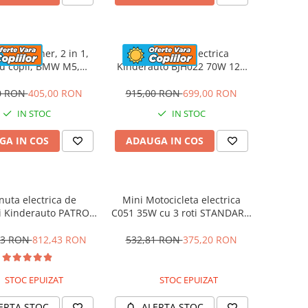
a cu maner, 2 in 1,
Motocicleta electrica
u copii, BMW M5,
Kinderauto BJH022 70W 12V
UM, culoare Rosu
cu roti moi, scaun tapitat,
culoare Rosie
0 RON
405,00 RON
915,00 RON
699,00 RON
IN STOC
IN STOC
GA IN COS
ADAUGA IN COS
nuta electrica de
Mini Motocicleta electrica
i Kinderauto PATROL
C051 35W cu 3 roti STANDARD
0W 12V, culoare Rosu
#Albastru
53 RON
812,43 RON
532,81 RON
375,20 RON
STOC EPUIZAT
STOC EPUIZAT
ERTA STOC
ALERTA STOC