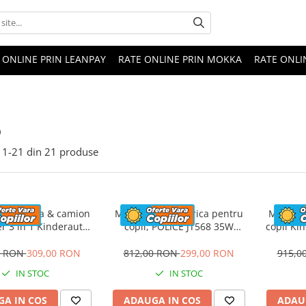
 ONLINE PRIN LEANPAY
RATE ONLINE PRIN MOKKA
RATE ONLI
o
1-
21
din
21
produse
 electrica & camion
Motocicleta electrica pentru
Motocicl
r 3 in 1 Kinderauto
copii, POLICE JT568 35W
copii Ki
uck 30W 6V, scaun
STANDARD #Rosu
12V,
tat, music player
0 RON
309,00 RON
812,00 RON
299,00 RON
915,0
IN STOC
IN STOC
A IN COS
ADAUGA IN COS
ADAU