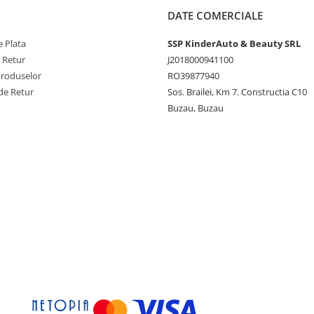
DATE COMERCIALE
 Plata
SSP KinderAuto & Beauty SRL
e Retur
J2018000941100
Produselor
RO39877940
de Retur
Sos. Brailei, Km 7. Constructia C10
Buzau, Buzau