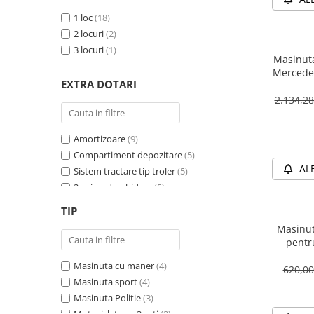
1 loc
(18)
2 locuri
(2)
3 locuri
(1)
Masinuta
Mercedes
EXTRA DOTARI
12V 
2.134,2
Amortizoare
(9)
Compartiment depozitare
(5)
AL
Sistem tractare tip troler
(5)
2 usi cu deschidere
(5)
Sirena
(4)
TIP
Girofar
(4)
Masinut
Schimbator viteza
(4)
pentr
Bluetooth
(4)
PREMIUM
Masinuta cu maner
(4)
Baterie detasabila
(3)
620,0
Masinuta sport
(4)
Megafon
(2)
Masinuta Politie
(3)
4X4
(2)
Motocicleta cu 3 roti
(2)