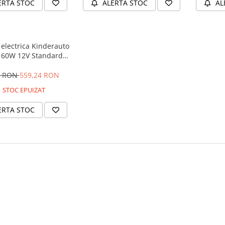
ERTA STOC
ALERTA STOC
AL
electrica Kinderauto
 60W 12V Standard,
culoare Alba
9 RON
559,24 RON
STOC EPUIZAT
ERTA STOC