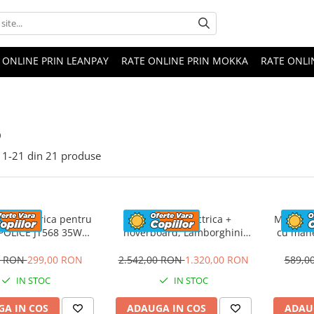
 ONLINE PRIN LEANPAY
RATE ONLINE PRIN MOKKA
RATE ONLI
o
1-
21
din
21
produse
eta electrica pentru
Masinuta electrica +
Masinuta
 POLICE JT568 35W
hoverboard, Lamborghini
cu mane
ANDARD #Rosu
Aventador SVJ, 70W, 12V 14Ah
FireTr
premium, Rosu
tapi
0 RON
299,00 RON
2.542,00 RON
1.320,00 RON
589,0
IN STOC
IN STOC
A IN COS
ADAUGA IN COS
ADAU