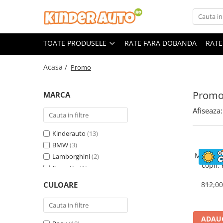
Toate Produsele
TOATE PRODUSELE
RATE FARA DOBANDA
RATE
Produse in stoc
Masinute electrice
Acasa /
Promo
Motociclete electrice
ATV & UTV Electrice
Prom
MARCA
Vehicule electrice adulti
Afiseaza:
Vehicule speciale copii
Motociclete Drift-Trike
Kinderauto
(13)
Masinute electrice Mercedes
BMW
(3)
Motocicl
Lamborghini
(2)
Masinute electrice tip SUV
copii,
Corvette
(1)
Piese & Accesorii
ST
Land Rover
(1)
Jucarii RC cu telecomanda
CULOARE
812,0
Mercedes
(1)
ADAUG