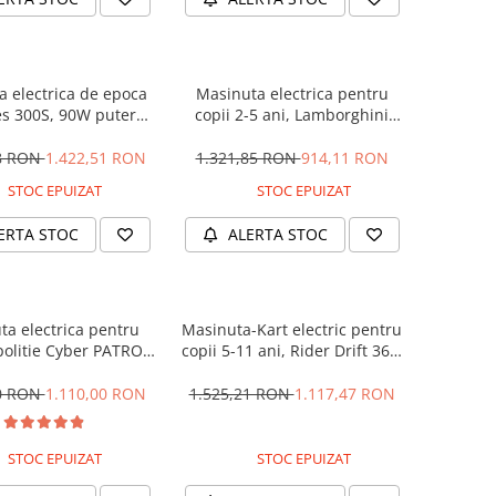
 electrica de epoca
Masinuta electrica pentru
s 300S, 90W putere,
copii 2-5 ani, Lamborghini
PREMIUM #Beige
Huracan, 4x4, putere 120W
12V, galbena
28 RON
1.422,51 RON
1.321,85 RON
914,11 RON
STOC EPUIZAT
STOC EPUIZAT
ERTA STOC
ALERTA STOC
ta electrica pentru
Masinuta-Kart electric pentru
politie Cyber PATROL,
copii 5-11 ani, Rider Drift 360,
 sonore si luminoase,
180W, 24V, culoare Rosie
2V, Black & White
00 RON
1.110,00 RON
1.525,21 RON
1.117,47 RON
STOC EPUIZAT
STOC EPUIZAT