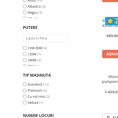
Rosu
(10)
Albastru
(4)
Negru
(3)
Alb
(2)
Masinuta
Bej
(1)
Kinderau
PUTERE
megafo
Galben
(1)
blueto
589,0
12W-50W
(4)
ADAUG
120W
(1)
180W
(3)
90W
(3)
70W
(4)
TIP MASINUTA
Masin
30W
(1)
pompieri
60W
Standard
(2)
(12)
BJJ306 7
Premium
(6)
1.423,
Cu roti moi
(2)
Deluxe
(1)
NUMAR LOCURI
AL