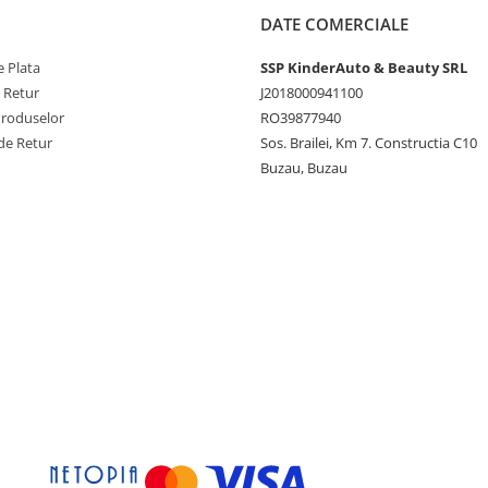
DATE COMERCIALE
 Plata
SSP KinderAuto & Beauty SRL
e Retur
J2018000941100
Produselor
RO39877940
de Retur
Sos. Brailei, Km 7. Constructia C10
Buzau, Buzau