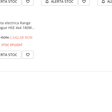
ERTA STOC
ALERTA STOC
AL
ta electrica Range
ogue HSE 4x4 180W
 player MP4 #Negru
4 RON
2.642,68 RON
STOC EPUIZAT
ERTA STOC