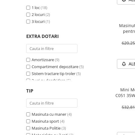
1 loc
(18)
2 locuri
(2)
3 locuri
(1)
Masinut
pentr
EXTRA DOTARI
PREMIU
620,2
Amortizoare
(9)
AL
Compartiment depozitare
(5)
Sistem tractare tip troler
(5)
2 usi cu deschidere
(5)
Sirena
(4)
Mini Mo
TIP
Girofar
(4)
C051 35W
Schimbator viteza
(4)
532,8
Bluetooth
(4)
Masinuta cu maner
(4)
Baterie detasabila
(3)
Masinuta sport
(4)
Megafon
(2)
Masinuta Politie
(3)
4X4
(2)
Motocicleta cu 3 roti
(2)