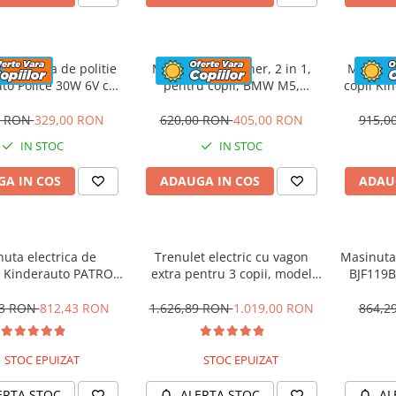
 electrica de politie
Masinuta cu maner, 2 in 1,
Motocicl
to Police 30W 6V cu
pentru copii, BMW M5,
copii Ki
n si music player,
PREMIUM, culoare Rosu
12V,
oth, culoare Rosu
0 RON
329,00 RON
620,00 RON
405,00 RON
915,0
IN STOC
IN STOC
A IN COS
ADAUGA IN COS
ADAU
uta electrica de
Trenulet electric cu vagon
Masinuta 
 Kinderauto PATROL
extra pentru 3 copii, model
BJF119B
0W 12V, culoare Rosu
SX1919, 12V, 180W, roti moi,
music player, albastru
53 RON
812,43 RON
1.626,89 RON
1.019,00 RON
864,2
STOC EPUIZAT
STOC EPUIZAT
ERTA STOC
ALERTA STOC
AL