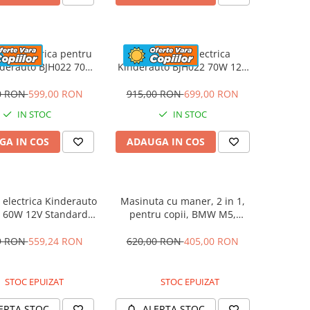
eta electrica pentru
Motocicleta electrica
nderauto BJH022 70W
Kinderauto BJH022 70W 12V
 culoare Albastru
cu roti moi, scaun tapitat,
culoare Rosie
0 RON
599,00 RON
915,00 RON
699,00 RON
IN STOC
IN STOC
GA IN COS
ADAUGA IN COS
electrica Kinderauto
Masinuta cu maner, 2 in 1,
 60W 12V Standard,
pentru copii, BMW M5,
culoare Alba
PREMIUM, culoare Albastru
9 RON
559,24 RON
620,00 RON
405,00 RON
STOC EPUIZAT
STOC EPUIZAT
ERTA STOC
ALERTA STOC