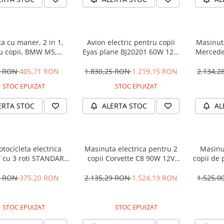
a cu maner, 2 in 1,
Avion electric pentru copii
Masinuta
u copii, BMW M5,
Eyas plane BJ20201 60W 12V,
Mercede
M, culoare Neagra
telecomanda, culoare Rosie
12V 
5 RON
405,71 RON
1.830,25 RON
1.219,15 RON
2.134,
STOC EPUIZAT
STOC EPUIZAT
ERTA STOC
ALERTA STOC
AL
tocicleta electrica
Masinuta electrica pentru 2
Masinu
 cu 3 roti STANDARD
copii Corvette C8 90W 12V
copii de 
#Albastru
STANDARD, culoare Rosie
cu efecte
90W, 1
1 RON
375,20 RON
2.135,29 RON
1.524,19 RON
1.525,
STOC EPUIZAT
STOC EPUIZAT