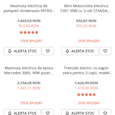
Masinuta electrica de
Mini Motocicleta electrica
pompieri Kinderauto PATROL
C051 35W cu 3 roti STANDARD
BJJ306 70W 12V, culoare Rosu
#Albastru
1.423,53 RON
532,81 RON
812,43 RON
375,20 RON
STOC EPUIZAT
STOC EPUIZAT
ALERTA STOC
ALERTA STOC
Masinuta electrica de epoca
Trenulet electric cu vagon
Mercedes 300S, 90W putere,
extra pentru 3 copii, model
12V PREMIUM #Beige
SX1919, 12V, 180W, roti moi,
music player, albastru
2.134,28 RON
1.626,89 RON
1.422,51 RON
1.019,00 RON
STOC EPUIZAT
STOC EPUIZAT
ALERTA STOC
ALERTA STOC