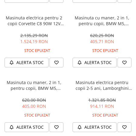
Masinuta electrica pentru 2
Masinuta cu maner, 2 in 1,
copii Corvette C8 90W 12V
pentru copii, BMW M5,
STANDARD, culoare Rosie
PREMIUM, culoare Neagra
2.135,29 RON
620,25 RON
1.524,19 RON
405,71 RON
STOC EPUIZAT
STOC EPUIZAT
ALERTA STOC
ALERTA STOC
Masinuta cu maner, 2 in 1,
Masinuta electrica pentru
pentru copii, BMW M5,
copii 2-5 ani, Lamborghini
PREMIUM, culoare Albastru
Huracan, 4x4, putere 120W
12V, galbena
620,00 RON
1.321,85 RON
405,00 RON
914,11 RON
STOC EPUIZAT
STOC EPUIZAT
ALERTA STOC
ALERTA STOC