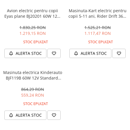
Avion electric pentru copii
Masinuta-Kart electric pentru
Eyas plane BJ20201 60W 12V,
copii 5-11 ani, Rider Drift 360,
telecomanda, culoare Rosie
180W, 24V, culoare Rosie
1.830,25 RON
1.525,21 RON
1.219,15 RON
1.117,47 RON
STOC EPUIZAT
STOC EPUIZAT
ALERTA STOC
ALERTA STOC
Masinuta electrica Kinderauto
BJF119B 60W 12V Standard,
culoare Alba
864,29 RON
559,24 RON
STOC EPUIZAT
ALERTA STOC