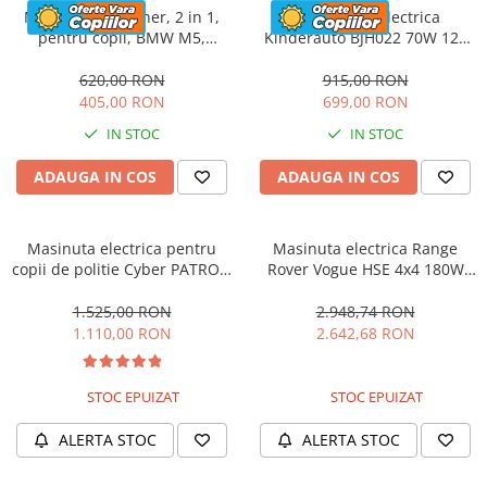
Masinuta cu maner, 2 in 1,
Motocicleta electrica
pentru copii, BMW M5,
Kinderauto BJH022 70W 12V
PREMIUM, culoare Rosu
cu roti moi, scaun tapitat,
culoare Rosie
620,00 RON
915,00 RON
405,00 RON
699,00 RON
IN STOC
IN STOC
ADAUGA IN COS
ADAUGA IN COS
Masinuta electrica pentru
Masinuta electrica Range
copii de politie Cyber PATROL,
Rover Vogue HSE 4x4 180W
cu efecte sonore si luminoase,
DELUXE, player MP4 #Negru
90W, 12V, Black & White
1.525,00 RON
2.948,74 RON
1.110,00 RON
2.642,68 RON
STOC EPUIZAT
STOC EPUIZAT
ALERTA STOC
ALERTA STOC