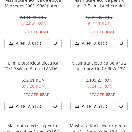
Masinuta electrica de epoca
Masinuta electrica pentru
Mercedes 300S, 90W putere,
copii 2-5 ani, Lamborghini
12V PREMIUM #Beige
Huracan, 4x4, putere 120W
12V, galbena
2.134,28 RON
1.321,85 RON
1.422,51 RON
914,11 RON
STOC EPUIZAT
STOC EPUIZAT
ALERTA STOC
ALERTA STOC
Mini Motocicleta electrica
Masinuta electrica pentru 2
C051 35W cu 3 roti STANDARD
copii Corvette C8 90W 12V
#Albastru
STANDARD, culoare Rosie
532,81 RON
2.135,29 RON
375,20 RON
1.524,19 RON
STOC EPUIZAT
STOC EPUIZAT
ALERTA STOC
ALERTA STOC
Masinuta electrica pentru
Masinuta-Kart electric pentru
copii de politie Cyber PATROL,
copii 5-11 ani, Rider Drift 360,