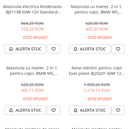
Masinuta electrica Kinderauto
Masinuta cu maner, 2 in 1,
BJF119B 60W 12V Standard,
pentru copii, BMW M5,
culoare Alba
PREMIUM, culoare Albastru
864,29 RON
620,00 RON
559,24 RON
405,00 RON
STOC EPUIZAT
STOC EPUIZAT
ALERTA STOC
ALERTA STOC
Masinuta cu maner, 2 in 1,
Avion electric pentru copii
pentru copii, BMW M5,
Eyas plane BJ20201 60W 12V,
PREMIUM, culoare Neagra
telecomanda, culoare Rosie
620,25 RON
1.830,25 RON
405,71 RON
1.219,15 RON
STOC EPUIZAT
STOC EPUIZAT
ALERTA STOC
ALERTA STOC