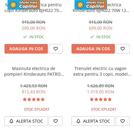
Motocicleta electrica pentru
Motocicleta electrica
copii Kinderauto BJH022 70W
Kinderauto BJH022 70W 12V
12V, culoare Albastru
cu roti moi, scaun tapitat,
culoare Rosie
915,00 RON
915,00 RON
599,00 RON
699,00 RON
IN STOC
IN STOC
ADAUGA IN COS
ADAUGA IN COS
Masinuta electrica de
Trenulet electric cu vagon
pompieri Kinderauto PATROL
extra pentru 3 copii, model
BJJ306 70W 12V, culoare Rosu
SX1919, 12V, 180W, roti moi,
music player, albastru
1.423,53 RON
1.626,89 RON
812,43 RON
1.019,00 RON
STOC EPUIZAT
STOC EPUIZAT
ALERTA STOC
ALERTA STOC