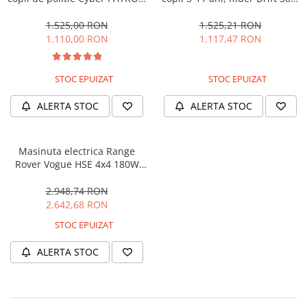
cu efecte sonore si luminoase,
180W, 24V, culoare Rosie
90W, 12V, Black & White
1.525,00 RON
1.525,21 RON
1.110,00 RON
1.117,47 RON
STOC EPUIZAT
STOC EPUIZAT
ALERTA STOC
ALERTA STOC
Masinuta electrica Range
Rover Vogue HSE 4x4 180W
DELUXE, player MP4 #Negru
2.948,74 RON
2.642,68 RON
STOC EPUIZAT
ALERTA STOC