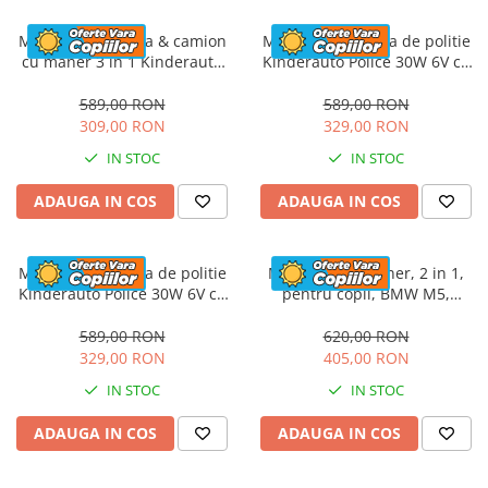
Masinuta electrica & camion
Masinuta electrica de politie
cu maner 3 in 1 Kinderauto
Kinderauto Police 30W 6V cu
FireTruck 30W 6V, scaun
megafon si music player,
tapitat, music player
bluetooth, culoare Alb
589,00 RON
589,00 RON
309,00 RON
329,00 RON
IN STOC
IN STOC
ADAUGA IN COS
ADAUGA IN COS
Masinuta electrica de politie
Masinuta cu maner, 2 in 1,
Kinderauto Police 30W 6V cu
pentru copii, BMW M5,
megafon si music player,
PREMIUM, culoare Rosu
bluetooth, culoare Rosu
589,00 RON
620,00 RON
329,00 RON
405,00 RON
IN STOC
IN STOC
ADAUGA IN COS
ADAUGA IN COS