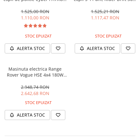
cu efecte sonore si luminoase,
180W, 24V, culoare Rosie
90W, 12V, Black & White
1.525,00 RON
1.525,21 RON
1.110,00 RON
1.117,47 RON
STOC EPUIZAT
STOC EPUIZAT
ALERTA STOC
ALERTA STOC
Masinuta electrica Range
Rover Vogue HSE 4x4 180W
DELUXE, player MP4 #Negru
2.948,74 RON
2.642,68 RON
STOC EPUIZAT
ALERTA STOC