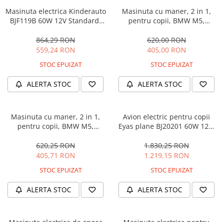
Masinuta electrica Kinderauto
Masinuta cu maner, 2 in 1,
BJF119B 60W 12V Standard,
pentru copii, BMW M5,
culoare Alba
PREMIUM, culoare Albastru
864,29 RON
620,00 RON
559,24 RON
405,00 RON
STOC EPUIZAT
STOC EPUIZAT
ALERTA STOC
ALERTA STOC
Masinuta cu maner, 2 in 1,
Avion electric pentru copii
pentru copii, BMW M5,
Eyas plane BJ20201 60W 12V,
PREMIUM, culoare Neagra
telecomanda, culoare Rosie
620,25 RON
1.830,25 RON
405,71 RON
1.219,15 RON
STOC EPUIZAT
STOC EPUIZAT
ALERTA STOC
ALERTA STOC