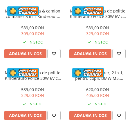
Masinuta electrica & camion
Masinuta electrica de politie
cu maner 3 in 1 Kinderauto
Kinderauto Police 30W 6V cu
FireTruck 30W 6V, scaun
megafon si music player,
tapitat, music player
bluetooth, culoare Alb
589,00 RON
589,00 RON
309,00 RON
329,00 RON
IN STOC
IN STOC
ADAUGA IN COS
ADAUGA IN COS
Masinuta electrica de politie
Masinuta cu maner, 2 in 1,
Kinderauto Police 30W 6V cu
pentru copii, BMW M5,
megafon si music player,
PREMIUM, culoare Rosu
bluetooth, culoare Rosu
589,00 RON
620,00 RON
329,00 RON
405,00 RON
IN STOC
IN STOC
ADAUGA IN COS
ADAUGA IN COS