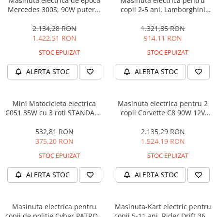
Masinuta electrica de epoca
Masinuta electrica pentru
Mercedes 300S, 90W putere,
copii 2-5 ani, Lamborghini
12V PREMIUM #Beige
Huracan, 4x4, putere 120W
12V, galbena
2.134,28 RON
1.321,85 RON
1.422,51 RON
914,11 RON
STOC EPUIZAT
STOC EPUIZAT
ALERTA STOC
ALERTA STOC
Mini Motocicleta electrica
Masinuta electrica pentru 2
C051 35W cu 3 roti STANDARD
copii Corvette C8 90W 12V
#Albastru
STANDARD, culoare Rosie
532,81 RON
2.135,29 RON
375,20 RON
1.524,19 RON
STOC EPUIZAT
STOC EPUIZAT
ALERTA STOC
ALERTA STOC
Masinuta electrica pentru
Masinuta-Kart electric pentru
copii de politie Cyber PATROL,
copii 5-11 ani, Rider Drift 360,