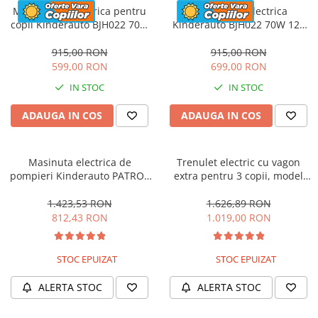
Motocicleta electrica pentru
Motocicleta electrica
copii Kinderauto BJH022 70W
Kinderauto BJH022 70W 12V
12V, culoare Albastru
cu roti moi, scaun tapitat,
culoare Rosie
915,00 RON
915,00 RON
599,00 RON
699,00 RON
IN STOC
IN STOC
ADAUGA IN COS
ADAUGA IN COS
Masinuta electrica de
Trenulet electric cu vagon
pompieri Kinderauto PATROL
extra pentru 3 copii, model
BJJ306 70W 12V, culoare Rosu
SX1919, 12V, 180W, roti moi,
music player, albastru
1.423,53 RON
1.626,89 RON
812,43 RON
1.019,00 RON
STOC EPUIZAT
STOC EPUIZAT
ALERTA STOC
ALERTA STOC