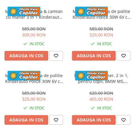
Masinuta electrica & camion
Masinuta electrica de politie
cu maner 3 in 1 Kinderauto
Kinderauto Police 30W 6V cu
FireTruck 30W 6V, scaun
megafon si music player,
tapitat, music player
bluetooth, culoare Alb
589,00 RON
589,00 RON
309,00 RON
329,00 RON
IN STOC
IN STOC
ADAUGA IN COS
ADAUGA IN COS
Masinuta electrica de politie
Masinuta cu maner, 2 in 1,
Kinderauto Police 30W 6V cu
pentru copii, BMW M5,
megafon si music player,
PREMIUM, culoare Rosu
bluetooth, culoare Rosu
589,00 RON
620,00 RON
329,00 RON
405,00 RON
IN STOC
IN STOC
ADAUGA IN COS
ADAUGA IN COS