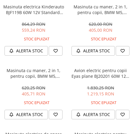
Masinuta electrica Kinderauto
Masinuta cu maner, 2 in 1,
BJF119B 60W 12V Standard,
pentru copii, BMW M5,
culoare Alba
PREMIUM, culoare Albastru
864,29 RON
620,00 RON
559,24 RON
405,00 RON
STOC EPUIZAT
STOC EPUIZAT
ALERTA STOC
ALERTA STOC
Masinuta cu maner, 2 in 1,
Avion electric pentru copii
pentru copii, BMW M5,
Eyas plane BJ20201 60W 12V,
PREMIUM, culoare Neagra
telecomanda, culoare Rosie
620,25 RON
1.830,25 RON
405,71 RON
1.219,15 RON
STOC EPUIZAT
STOC EPUIZAT
ALERTA STOC
ALERTA STOC