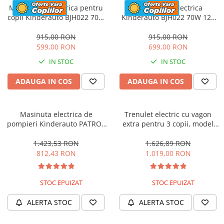
Motocicleta electrica pentru
Motocicleta electrica
copii Kinderauto BJH022 70W
Kinderauto BJH022 70W 12V
12V, culoare Albastru
cu roti moi, scaun tapitat,
culoare Rosie
915,00 RON
915,00 RON
599,00 RON
699,00 RON
IN STOC
IN STOC
ADAUGA IN COS
ADAUGA IN COS
Masinuta electrica de
Trenulet electric cu vagon
pompieri Kinderauto PATROL
extra pentru 3 copii, model
BJJ306 70W 12V, culoare Rosu
SX1919, 12V, 180W, roti moi,
music player, albastru
1.423,53 RON
1.626,89 RON
812,43 RON
1.019,00 RON
STOC EPUIZAT
STOC EPUIZAT
ALERTA STOC
ALERTA STOC