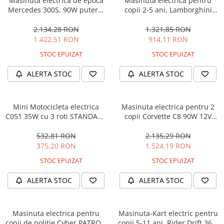
Masinuta electrica de epoca
Masinuta electrica pentru
Mercedes 300S, 90W putere,
copii 2-5 ani, Lamborghini
12V PREMIUM #Beige
Huracan, 4x4, putere 120W
12V, galbena
2.134,28 RON
1.321,85 RON
1.422,51 RON
914,11 RON
STOC EPUIZAT
STOC EPUIZAT
ALERTA STOC
ALERTA STOC
Mini Motocicleta electrica
Masinuta electrica pentru 2
C051 35W cu 3 roti STANDARD
copii Corvette C8 90W 12V
#Albastru
STANDARD, culoare Rosie
532,81 RON
2.135,29 RON
375,20 RON
1.524,19 RON
STOC EPUIZAT
STOC EPUIZAT
ALERTA STOC
ALERTA STOC
Masinuta electrica pentru
Masinuta-Kart electric pentru
copii de politie Cyber PATROL,
copii 5-11 ani, Rider Drift 360,