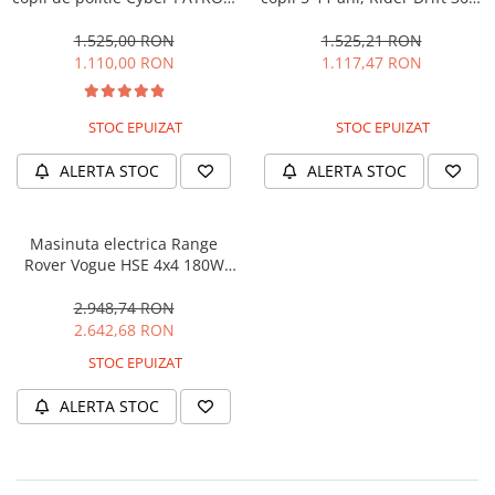
cu efecte sonore si luminoase,
180W, 24V, culoare Rosie
90W, 12V, Black & White
1.525,00 RON
1.525,21 RON
1.110,00 RON
1.117,47 RON
STOC EPUIZAT
STOC EPUIZAT
ALERTA STOC
ALERTA STOC
Masinuta electrica Range
Rover Vogue HSE 4x4 180W
DELUXE, player MP4 #Negru
2.948,74 RON
2.642,68 RON
STOC EPUIZAT
ALERTA STOC