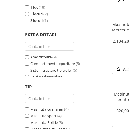
1 loc
(18)
2 locuri
(2)
3 locuri
(1)
Masinuta
Mercedes
EXTRA DOTARI
12V 
2.134,2
Amortizoare
(9)
Compartiment depozitare
(5)
AL
Sistem tractare tip troler
(5)
2 usi cu deschidere
(5)
Sirena
(4)
TIP
Girofar
(4)
Masinut
Schimbator viteza
(4)
pentr
Bluetooth
(4)
PREMIUM
Masinuta cu maner
(4)
Baterie detasabila
(3)
620,0
Masinuta sport
(4)
Megafon
(2)
Masinuta Politie
(3)
4X4
(2)
Motocicleta cu 3 roti
(2)