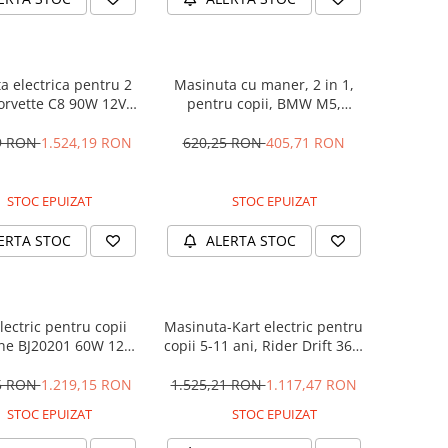
a electrica pentru 2
Masinuta cu maner, 2 in 1,
Corvette C8 90W 12V
pentru copii, BMW M5,
RD, culoare Rosie
PREMIUM, culoare Neagra
29 RON
1.524,19 RON
620,25 RON
405,71 RON
STOC EPUIZAT
STOC EPUIZAT
ERTA STOC
ALERTA STOC
lectric pentru copii
Masinuta-Kart electric pentru
ne BJ20201 60W 12V,
copii 5-11 ani, Rider Drift 360,
anda, culoare Rosie
180W, 24V, culoare Rosie
25 RON
1.219,15 RON
1.525,21 RON
1.117,47 RON
STOC EPUIZAT
STOC EPUIZAT