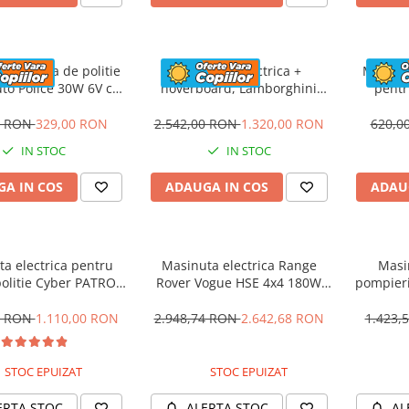
 electrica de politie
Masinuta electrica +
Masinut
to Police 30W 6V cu
hoverboard, Lamborghini
pentr
n si music player,
Aventador SVJ, 70W, 12V 14Ah
PREMI
oth, culoare Rosu
premium, Rosu
0 RON
329,00 RON
2.542,00 RON
1.320,00 RON
620,0
IN STOC
IN STOC
A IN COS
ADAUGA IN COS
ADAU
a electrica pentru
Masinuta electrica Range
Masi
politie Cyber PATROL,
Rover Vogue HSE 4x4 180W
pompier
 sonore si luminoase,
DELUXE, player MP4 #Negru
BJJ306 7
2V, Black & White
0 RON
1.110,00 RON
2.948,74 RON
2.642,68 RON
1.423,
STOC EPUIZAT
STOC EPUIZAT
ERTA STOC
ALERTA STOC
AL