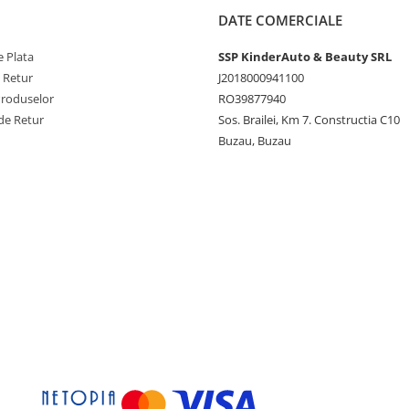
DATE COMERCIALE
 Plata
SSP KinderAuto & Beauty SRL
e Retur
J2018000941100
Produselor
RO39877940
de Retur
Sos. Brailei, Km 7. Constructia C10
Buzau, Buzau