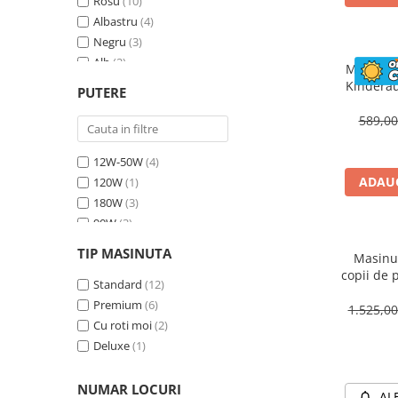
Rosu
(10)
Albastru
(4)
Negru
(3)
Alb
(2)
Masinuta
Bej
(1)
Kinderau
PUTERE
megafo
Galben
(1)
blueto
589,0
12W-50W
(4)
ADAUG
120W
(1)
180W
(3)
90W
(3)
70W
(4)
TIP MASINUTA
Masinut
30W
(1)
copii de 
60W
Standard
(2)
(12)
cu efecte
Premium
(6)
90W, 1
1.525,0
Cu roti moi
(2)
Deluxe
(1)
NUMAR LOCURI
AL