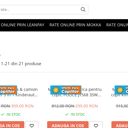
 ONLINE PRIN LEANPAY
RATE ONLINE PRIN MOKKA
RATE ONLI
o
1-
21
din
21
produse
 electrica & camion
Motocicleta electrica pentru
Motocicl
r 3 in 1 Kinderauto
copii, POLICE JT568 35W
copii Ki
uck 30W 6V, scaun
STANDARD #Rosu
12V,
tat, music player
0 RON
309,00 RON
812,00 RON
299,00 RON
915,0
IN STOC
IN STOC
A IN COS
ADAUGA IN COS
ADAU