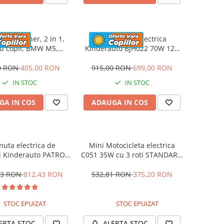
a cu maner, 2 in 1,
Motocicleta electrica
u copii, BMW M5,
Kinderauto BJH022 70W 12V
UM, culoare Rosu
cu roti moi, scaun tapitat,
culoare Rosie
0 RON
405,00 RON
915,00 RON
699,00 RON
IN STOC
IN STOC
GA IN COS
ADAUGA IN COS
nuta electrica de
Mini Motocicleta electrica
i Kinderauto PATROL
C051 35W cu 3 roti STANDARD
0W 12V, culoare Rosu
#Albastru
53 RON
812,43 RON
532,81 RON
375,20 RON
STOC EPUIZAT
STOC EPUIZAT
ERTA STOC
ALERTA STOC