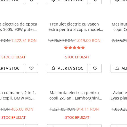
 electrica de epoca
Trenulet electric cu vagon
Masinut
 300S, 90W putere,
extra pentru 3 copii, model
copii 
PREMIUM #Beige
SX1919, 12V, 180W, roti moi,
STANDA
music player, albastru
8 RON
1.422,51 RON
1.626,89 RON
1.019,00 RON
2.135,
STOC EPUIZAT
STOC EPUIZAT
ERTA STOC
ALERTA STOC
AL
a cu maner, 2 in 1,
Masinuta electrica pentru
Avion e
u copii, BMW M5,
copii 2-5 ani, Lamborghini
Eyas pla
, culoare Albastru
Huracan, 4x4, putere 120W
telecom
12V, galbena
0 RON
405,00 RON
1.321,85 RON
914,11 RON
1.830,
STOC EPUIZAT
STOC EPUIZAT