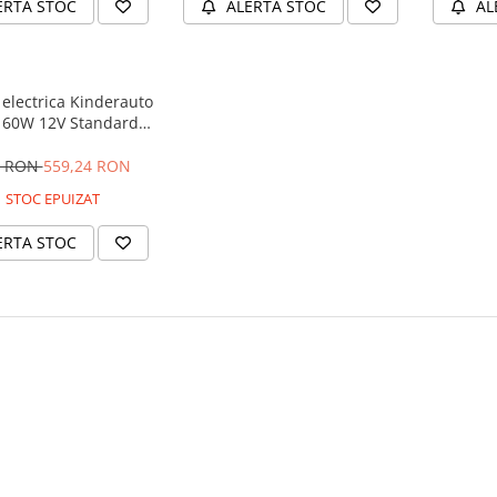
ERTA STOC
ALERTA STOC
AL
electrica Kinderauto
 60W 12V Standard,
culoare Alba
9 RON
559,24 RON
STOC EPUIZAT
ERTA STOC