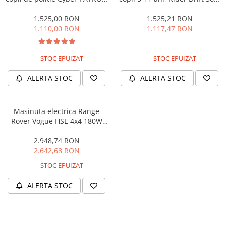
cu efecte sonore si luminoase,
180W, 24V, culoare Rosie
90W, 12V, Black & White
1.525,00 RON
1.525,21 RON
1.110,00 RON
1.117,47 RON
STOC EPUIZAT
STOC EPUIZAT
ALERTA STOC
ALERTA STOC
Masinuta electrica Range
Rover Vogue HSE 4x4 180W
DELUXE, player MP4 #Negru
2.948,74 RON
2.642,68 RON
STOC EPUIZAT
ALERTA STOC