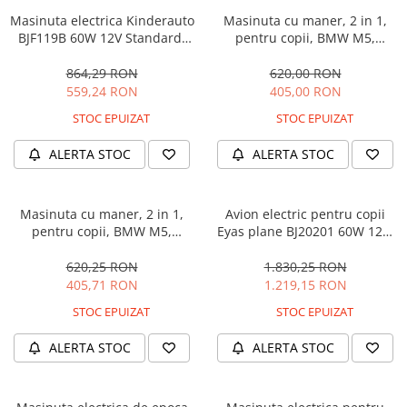
Masinuta electrica Kinderauto
Masinuta cu maner, 2 in 1,
BJF119B 60W 12V Standard,
pentru copii, BMW M5,
culoare Alba
PREMIUM, culoare Albastru
864,29 RON
620,00 RON
559,24 RON
405,00 RON
STOC EPUIZAT
STOC EPUIZAT
ALERTA STOC
ALERTA STOC
Masinuta cu maner, 2 in 1,
Avion electric pentru copii
pentru copii, BMW M5,
Eyas plane BJ20201 60W 12V,
PREMIUM, culoare Neagra
telecomanda, culoare Rosie
620,25 RON
1.830,25 RON
405,71 RON
1.219,15 RON
STOC EPUIZAT
STOC EPUIZAT
ALERTA STOC
ALERTA STOC