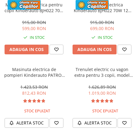
Motocicleta electrica pentru
Motocicleta electrica
copii Kinderauto BJH022 70W
Kinderauto BJH022 70W 12V
12V, culoare Albastru
cu roti moi, scaun tapitat,
culoare Rosie
915,00 RON
915,00 RON
599,00 RON
699,00 RON
IN STOC
IN STOC
ADAUGA IN COS
ADAUGA IN COS
Masinuta electrica de
Trenulet electric cu vagon
pompieri Kinderauto PATROL
extra pentru 3 copii, model
BJJ306 70W 12V, culoare Rosu
SX1919, 12V, 180W, roti moi,
music player, albastru
1.423,53 RON
1.626,89 RON
812,43 RON
1.019,00 RON
STOC EPUIZAT
STOC EPUIZAT
ALERTA STOC
ALERTA STOC