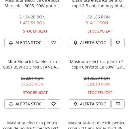
Masinuta electrica de epoca
Masinuta electrica pentru
Mercedes 300S, 90W putere,
copii 2-5 ani, Lamborghini
12V PREMIUM #Beige
Huracan, 4x4, putere 120W
12V, galbena
2.134,28 RON
1.321,85 RON
1.422,51 RON
914,11 RON
STOC EPUIZAT
STOC EPUIZAT
ALERTA STOC
ALERTA STOC
Mini Motocicleta electrica
Masinuta electrica pentru 2
C051 35W cu 3 roti STANDARD
copii Corvette C8 90W 12V
#Albastru
STANDARD, culoare Rosie
532,81 RON
2.135,29 RON
375,20 RON
1.524,19 RON
STOC EPUIZAT
STOC EPUIZAT
ALERTA STOC
ALERTA STOC
Masinuta electrica pentru
Masinuta-Kart electric pentru
copii de politie Cyber PATROL,
copii 5-11 ani, Rider Drift 360,