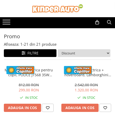
Promo
Afiseaza:
1-
21
din
21
produse
FILTRE
Motocicleta electrica pentru
Masinuta electrica +
copii, POLICE JT568 35W
hoverboard, Lamborghini
STANDARD #Rosu
Aventador SVJ, 70W, 12V 14Ah
premium, Rosu
812,00 RON
2.542,00 RON
299,00 RON
1.320,00 RON
IN STOC
IN STOC
ADAUGA IN COS
ADAUGA IN COS