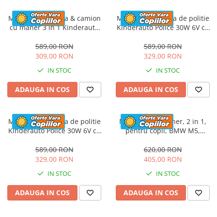
Masinuta electrica & camion
Masinuta electrica de politie
cu maner 3 in 1 Kinderauto
Kinderauto Police 30W 6V cu
FireTruck 30W 6V, scaun
megafon si music player,
tapitat, music player
bluetooth, culoare Alb
589,00 RON
589,00 RON
309,00 RON
329,00 RON
IN STOC
IN STOC
ADAUGA IN COS
ADAUGA IN COS
Masinuta electrica de politie
Masinuta cu maner, 2 in 1,
Kinderauto Police 30W 6V cu
pentru copii, BMW M5,
megafon si music player,
PREMIUM, culoare Rosu
bluetooth, culoare Rosu
589,00 RON
620,00 RON
329,00 RON
405,00 RON
IN STOC
IN STOC
ADAUGA IN COS
ADAUGA IN COS