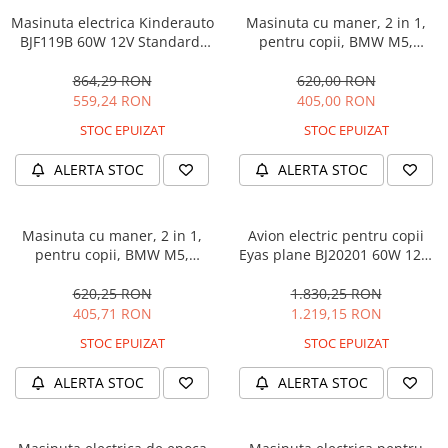
Masinuta electrica Kinderauto
Masinuta cu maner, 2 in 1,
BJF119B 60W 12V Standard,
pentru copii, BMW M5,
culoare Alba
PREMIUM, culoare Albastru
864,29 RON
620,00 RON
559,24 RON
405,00 RON
STOC EPUIZAT
STOC EPUIZAT
ALERTA STOC
ALERTA STOC
Masinuta cu maner, 2 in 1,
Avion electric pentru copii
pentru copii, BMW M5,
Eyas plane BJ20201 60W 12V,
PREMIUM, culoare Neagra
telecomanda, culoare Rosie
620,25 RON
1.830,25 RON
405,71 RON
1.219,15 RON
STOC EPUIZAT
STOC EPUIZAT
ALERTA STOC
ALERTA STOC