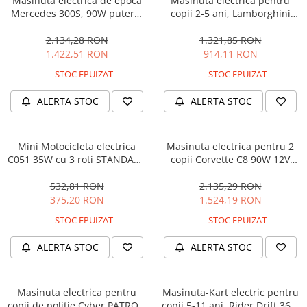
Masinuta electrica de epoca
Masinuta electrica pentru
Mercedes 300S, 90W putere,
copii 2-5 ani, Lamborghini
12V PREMIUM #Beige
Huracan, 4x4, putere 120W
12V, galbena
2.134,28 RON
1.321,85 RON
1.422,51 RON
914,11 RON
STOC EPUIZAT
STOC EPUIZAT
ALERTA STOC
ALERTA STOC
Mini Motocicleta electrica
Masinuta electrica pentru 2
C051 35W cu 3 roti STANDARD
copii Corvette C8 90W 12V
#Albastru
STANDARD, culoare Rosie
532,81 RON
2.135,29 RON
375,20 RON
1.524,19 RON
STOC EPUIZAT
STOC EPUIZAT
ALERTA STOC
ALERTA STOC
Masinuta electrica pentru
Masinuta-Kart electric pentru
copii de politie Cyber PATROL,
copii 5-11 ani, Rider Drift 360,