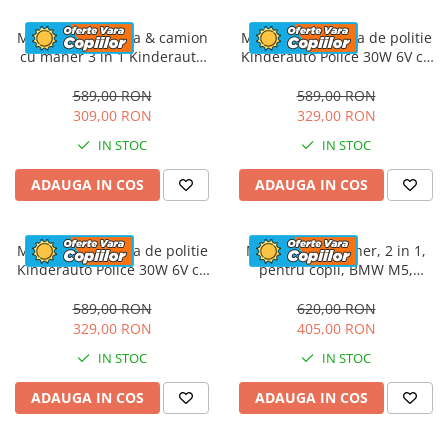
Masinuta electrica & camion
Masinuta electrica de politie
cu maner 3 in 1 Kinderauto
Kinderauto Police 30W 6V cu
FireTruck 30W 6V, scaun
megafon si music player,
tapitat, music player
bluetooth, culoare Alb
589,00 RON
589,00 RON
309,00 RON
329,00 RON
IN STOC
IN STOC
ADAUGA IN COS
ADAUGA IN COS
Masinuta electrica de politie
Masinuta cu maner, 2 in 1,
Kinderauto Police 30W 6V cu
pentru copii, BMW M5,
megafon si music player,
PREMIUM, culoare Rosu
bluetooth, culoare Rosu
589,00 RON
620,00 RON
329,00 RON
405,00 RON
IN STOC
IN STOC
ADAUGA IN COS
ADAUGA IN COS