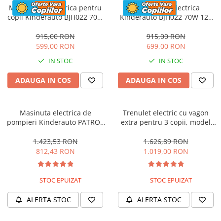
Motocicleta electrica pentru
Motocicleta electrica
copii Kinderauto BJH022 70W
Kinderauto BJH022 70W 12V
12V, culoare Albastru
cu roti moi, scaun tapitat,
culoare Rosie
915,00 RON
915,00 RON
599,00 RON
699,00 RON
IN STOC
IN STOC
ADAUGA IN COS
ADAUGA IN COS
Masinuta electrica de
Trenulet electric cu vagon
pompieri Kinderauto PATROL
extra pentru 3 copii, model
BJJ306 70W 12V, culoare Rosu
SX1919, 12V, 180W, roti moi,
music player, albastru
1.423,53 RON
1.626,89 RON
812,43 RON
1.019,00 RON
STOC EPUIZAT
STOC EPUIZAT
ALERTA STOC
ALERTA STOC