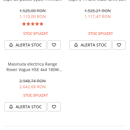
cu efecte sonore si luminoase,
180W, 24V, culoare Rosie
90W, 12V, Black & White
1.525,00 RON
1.525,21 RON
1.110,00 RON
1.117,47 RON
STOC EPUIZAT
STOC EPUIZAT
ALERTA STOC
ALERTA STOC
Masinuta electrica Range
Rover Vogue HSE 4x4 180W
DELUXE, player MP4 #Negru
2.948,74 RON
2.642,68 RON
STOC EPUIZAT
ALERTA STOC