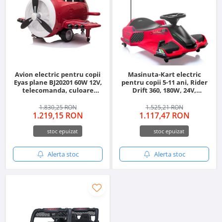
Avion electric pentru copii
Masinuta-Kart electric
Eyas plane BJ20201 60W 12V,
pentru copii 5-11 ani, Rider
telecomanda, culoare
Drift 360, 180W, 24V,
Rosie
culoare Rosie
1.830,25 RON
1.525,21 RON
1.219,15 RON
1.117,47 RON
stoc epuizat
stoc epuizat
Alerta stoc
Alerta stoc