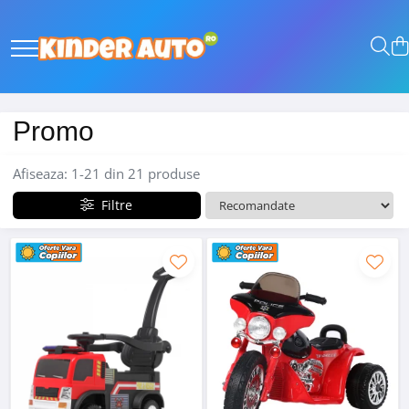
Promo
Afiseaza:
1-
21
din
21
produse
Filtre