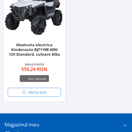
Masinuta electrica
Kinderauto BJF119B 60W
12V Standard, culoare Alba
864,29 RON
559,24 RON
stoc epuizat
Alerta stoc
Magazinul meu