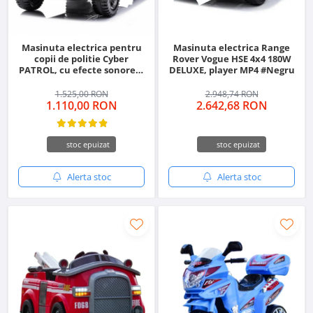
Masinuta electrica pentru
Masinuta electrica Range
copii de politie Cyber
Rover Vogue HSE 4x4 180W
PATROL, cu efecte sonore si
DELUXE, player MP4 #Negru
luminoase, 90W, 12V, Black
& White
1.525,00 RON
2.948,74 RON
1.110,00 RON
2.642,68 RON
stoc epuizat
stoc epuizat
Alerta stoc
Alerta stoc