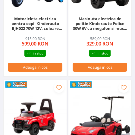
Motocicleta electrica
Masinuta electrica de
pentru copii Kinderauto
politie Kinderauto Police
BJH022 70W 12V, culoare
30W 6V cu megafon si music
Albastru
player, bluetooth, culoare
Alb
915,00 RON
589,00 RON
599,00 RON
329,00 RON
in stoc
in stoc
Adauga in cos
Adauga in cos