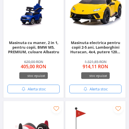
Masinuta cu maner, 2 in 1,
Masinuta electrica pentru
pentru copii, BMW M5,
copii 2-5 ani, Lamborghini
PREMIUM, culoare Albastru
Huracan, 4x4, putere 120W
12V, galbena
620,00 RON
1.321,85 RON
405,00 RON
914,11 RON
stoc epuizat
stoc epuizat
Alerta stoc
Alerta stoc