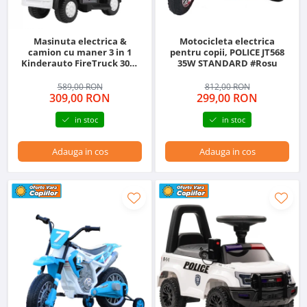
Masinuta electrica &
Motocicleta electrica
camion cu maner 3 in 1
pentru copii, POLICE JT568
Kinderauto FireTruck 30W
35W STANDARD #Rosu
6V, scaun tapitat, music
player
589,00 RON
812,00 RON
309,00 RON
299,00 RON
in stoc
in stoc
Adauga in cos
Adauga in cos