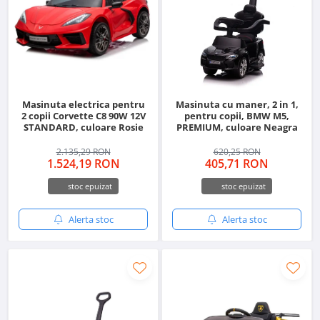
Masinuta electrica pentru
Masinuta cu maner, 2 in 1,
2 copii Corvette C8 90W 12V
pentru copii, BMW M5,
STANDARD, culoare Rosie
PREMIUM, culoare Neagra
2.135,29 RON
620,25 RON
1.524,19 RON
405,71 RON
stoc epuizat
stoc epuizat
Alerta stoc
Alerta stoc