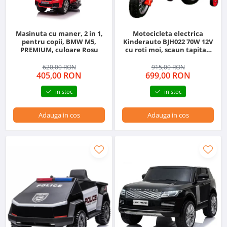
Masinuta cu maner, 2 in 1,
Motocicleta electrica
pentru copii, BMW M5,
Kinderauto BJH022 70W 12V
PREMIUM, culoare Rosu
cu roti moi, scaun tapitat,
culoare Rosie
620,00 RON
915,00 RON
405,00 RON
699,00 RON
in stoc
in stoc
Adauga in cos
Adauga in cos