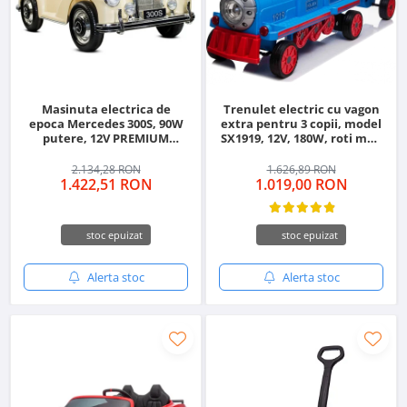
Masinuta electrica de
Trenulet electric cu vagon
epoca Mercedes 300S, 90W
extra pentru 3 copii, model
putere, 12V PREMIUM
SX1919, 12V, 180W, roti moi,
#Beige
music player, albastru
2.134,28 RON
1.626,89 RON
1.422,51 RON
1.019,00 RON
stoc epuizat
stoc epuizat
Alerta stoc
Alerta stoc