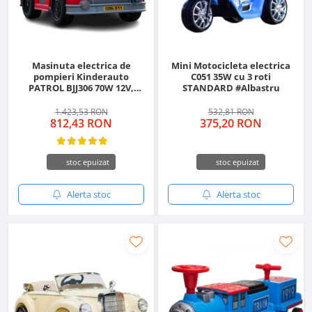
Masinuta electrica de
Mini Motocicleta electrica
pompieri Kinderauto
C051 35W cu 3 roti
PATROL BJJ306 70W 12V,
STANDARD #Albastru
culoare Rosu
1.423,53 RON
532,81 RON
812,43 RON
375,20 RON
stoc epuizat
stoc epuizat
Alerta stoc
Alerta stoc