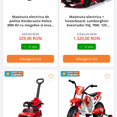
Masinuta electrica de
Masinuta electrica +
politie Kinderauto Police
hoverboard, Lamborghini
30W 6V cu megafon si music
Aventador SVJ, 70W, 12V
player, bluetooth, culoare
14Ah premium, Rosu
Rosu
589,00 RON
2.542,00 RON
329,00 RON
1.320,00 RON
in stoc
in stoc
Adauga in cos
Adauga in cos