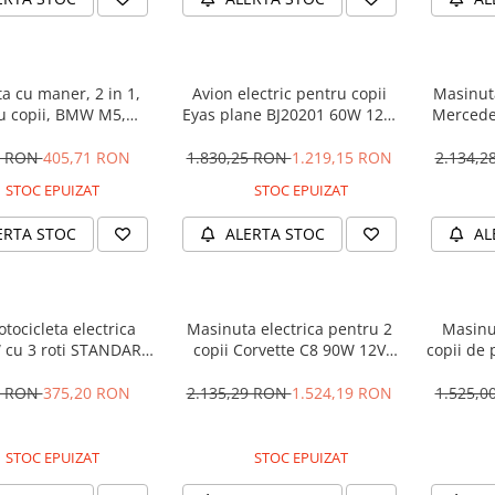
a cu maner, 2 in 1,
Avion electric pentru copii
Masinuta
u copii, BMW M5,
Eyas plane BJ20201 60W 12V,
Mercede
M, culoare Neagra
telecomanda, culoare Rosie
12V 
5 RON
405,71 RON
1.830,25 RON
1.219,15 RON
2.134,
STOC EPUIZAT
STOC EPUIZAT
ERTA STOC
ALERTA STOC
AL
tocicleta electrica
Masinuta electrica pentru 2
Masinu
 cu 3 roti STANDARD
copii Corvette C8 90W 12V
copii de 
#Albastru
STANDARD, culoare Rosie
cu efecte
90W, 1
1 RON
375,20 RON
2.135,29 RON
1.524,19 RON
1.525,
STOC EPUIZAT
STOC EPUIZAT