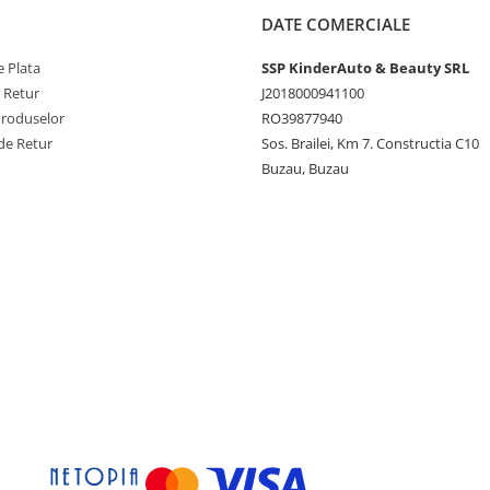
DATE COMERCIALE
 Plata
SSP KinderAuto & Beauty SRL
e Retur
J2018000941100
Produselor
RO39877940
de Retur
Sos. Brailei, Km 7. Constructia C10
Buzau, Buzau