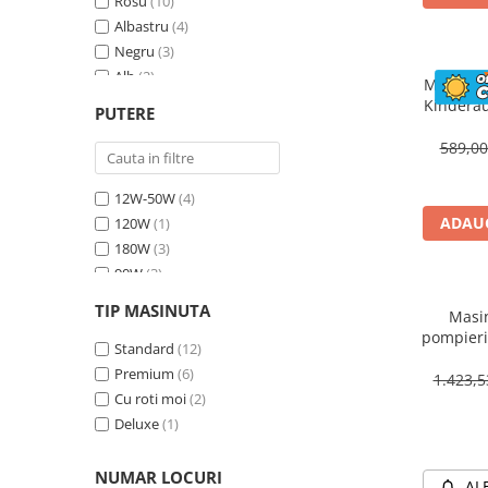
Rosu
(10)
Albastru
(4)
Negru
(3)
Alb
(2)
Masinuta
Bej
(1)
Kinderau
PUTERE
megafo
Galben
(1)
blueto
589,0
12W-50W
(4)
ADAUG
120W
(1)
180W
(3)
90W
(3)
70W
(4)
TIP MASINUTA
Masin
30W
(1)
pompieri
60W
Standard
(2)
(12)
BJJ306 7
Premium
(6)
1.423,
Cu roti moi
(2)
Deluxe
(1)
NUMAR LOCURI
AL