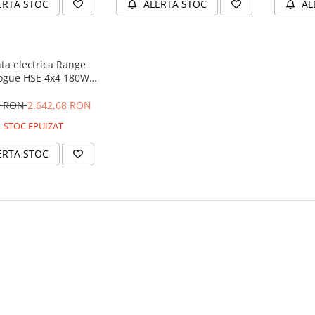
ERTA STOC
ALERTA STOC
AL
ta electrica Range
ogue HSE 4x4 180W
 player MP4 #Negru
4 RON
2.642,68 RON
STOC EPUIZAT
ERTA STOC