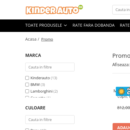
Toate Produsele
TOATE PRODUSELE
RATE FARA DOBANDA
RATE
Produse in stoc
Masinute electrice
Acasa /
Promo
Motociclete electrice
ATV & UTV Electrice
Prom
MARCA
Vehicule electrice adulti
Afiseaza:
Vehicule speciale copii
Motociclete Drift-Trike
Kinderauto
(13)
Masinute electrice Mercedes
BMW
(3)
Motocicl
Lamborghini
(2)
Masinute electrice tip SUV
copii,
Corvette
(1)
Piese & Accesorii
ST
Land Rover
(1)
Jucarii RC cu telecomanda
CULOARE
812,0
Mercedes
(1)
ADAUG