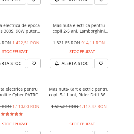
 electrica de epoca
Masinuta electrica pentru
s 300S, 90W putere,
copii 2-5 ani, Lamborghini
PREMIUM #Beige
Huracan, 4x4, putere 120W
12V, galbena
28 RON
1.422,51 RON
1.321,85 RON
914,11 RON
STOC EPUIZAT
STOC EPUIZAT
ERTA STOC
ALERTA STOC
ta electrica pentru
Masinuta-Kart electric pentru
politie Cyber PATROL,
copii 5-11 ani, Rider Drift 360,
 sonore si luminoase,
180W, 24V, culoare Rosie
2V, Black & White
00 RON
1.110,00 RON
1.525,21 RON
1.117,47 RON
STOC EPUIZAT
STOC EPUIZAT