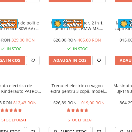
 electrica de politie
Masinuta cu maner, 2 in 1,
Motocicl
to Police 30W 6V cu
pentru copii, BMW M5,
copii Ki
n si music player,
PREMIUM, culoare Rosu
12V,
oth, culoare Rosu
0 RON
329,00 RON
620,00 RON
405,00 RON
915,0
IN STOC
IN STOC
A IN COS
ADAUGA IN COS
ADAU
uta electrica de
Trenulet electric cu vagon
Masinuta 
 Kinderauto PATROL
extra pentru 3 copii, model
BJF119B
0W 12V, culoare Rosu
SX1919, 12V, 180W, roti moi,
music player, albastru
53 RON
812,43 RON
1.626,89 RON
1.019,00 RON
864,2
STOC EPUIZAT
STOC EPUIZAT
ERTA STOC
ALERTA STOC
AL