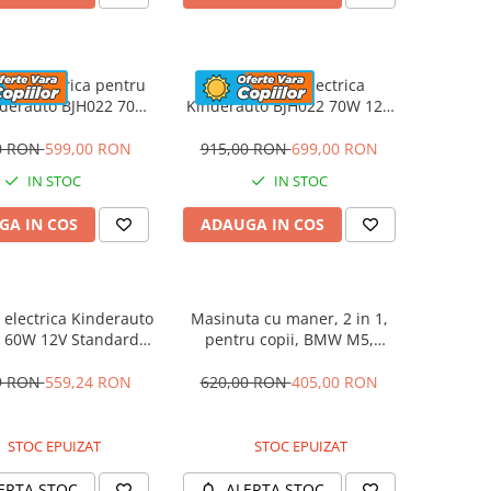
eta electrica pentru
Motocicleta electrica
nderauto BJH022 70W
Kinderauto BJH022 70W 12V
 culoare Albastru
cu roti moi, scaun tapitat,
culoare Rosie
0 RON
599,00 RON
915,00 RON
699,00 RON
IN STOC
IN STOC
GA IN COS
ADAUGA IN COS
electrica Kinderauto
Masinuta cu maner, 2 in 1,
 60W 12V Standard,
pentru copii, BMW M5,
culoare Alba
PREMIUM, culoare Albastru
9 RON
559,24 RON
620,00 RON
405,00 RON
STOC EPUIZAT
STOC EPUIZAT
ERTA STOC
ALERTA STOC