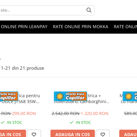
 ONLINE PRIN LEANPAY
RATE ONLINE PRIN MOKKA
RATE ONLI
o
1-
21
din
21
produse
eta electrica pentru
Masinuta electrica +
Masinuta
 POLICE JT568 35W
hoverboard, Lamborghini
cu mane
ANDARD #Rosu
Aventador SVJ, 70W, 12V 14Ah
FireTr
premium, Rosu
tapi
0 RON
299,00 RON
2.542,00 RON
1.320,00 RON
589,0
IN STOC
IN STOC
A IN COS
ADAUGA IN COS
ADAU