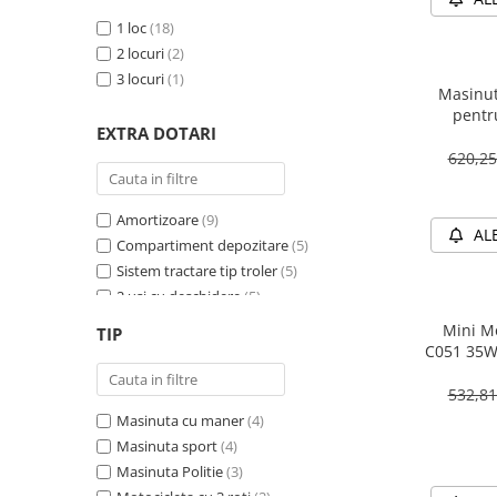
1 loc
(18)
2 locuri
(2)
3 locuri
(1)
Masinut
pentr
EXTRA DOTARI
PREMIU
620,2
Amortizoare
(9)
AL
Compartiment depozitare
(5)
Sistem tractare tip troler
(5)
2 usi cu deschidere
(5)
Sirena
(4)
Mini Mo
TIP
Girofar
(4)
C051 35W
Schimbator viteza
(4)
532,8
Bluetooth
(4)
Masinuta cu maner
(4)
Baterie detasabila
(3)
Masinuta sport
(4)
Megafon
(2)
Masinuta Politie
(3)
4X4
(2)
Motocicleta cu 3 roti
(2)