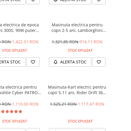
 electrica de epoca
Masinuta electrica pentru
s 300S, 90W putere,
copii 2-5 ani, Lamborghini
PREMIUM #Beige
Huracan, 4x4, putere 120W
12V, galbena
28 RON
1.422,51 RON
1.321,85 RON
914,11 RON
STOC EPUIZAT
STOC EPUIZAT
ERTA STOC
ALERTA STOC
ta electrica pentru
Masinuta-Kart electric pentru
politie Cyber PATROL,
copii 5-11 ani, Rider Drift 360,
 sonore si luminoase,
180W, 24V, culoare Rosie
2V, Black & White
00 RON
1.110,00 RON
1.525,21 RON
1.117,47 RON
STOC EPUIZAT
STOC EPUIZAT