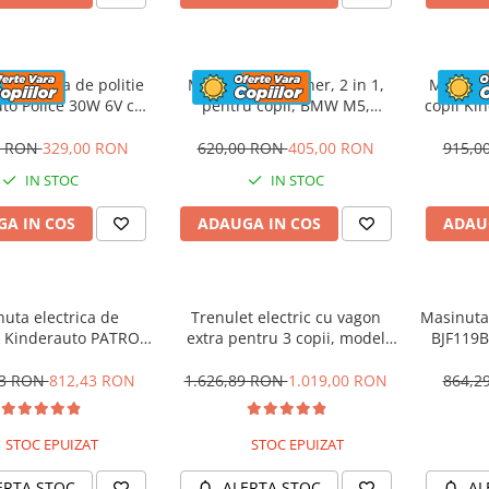
 electrica de politie
Masinuta cu maner, 2 in 1,
Motocicl
to Police 30W 6V cu
pentru copii, BMW M5,
copii Ki
n si music player,
PREMIUM, culoare Rosu
12V,
oth, culoare Rosu
0 RON
329,00 RON
620,00 RON
405,00 RON
915,0
IN STOC
IN STOC
A IN COS
ADAUGA IN COS
ADAU
uta electrica de
Trenulet electric cu vagon
Masinuta 
 Kinderauto PATROL
extra pentru 3 copii, model
BJF119B
0W 12V, culoare Rosu
SX1919, 12V, 180W, roti moi,
music player, albastru
53 RON
812,43 RON
1.626,89 RON
1.019,00 RON
864,2
STOC EPUIZAT
STOC EPUIZAT
ERTA STOC
ALERTA STOC
AL