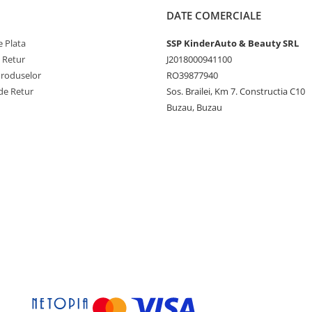
DATE COMERCIALE
 Plata
SSP KinderAuto & Beauty SRL
e Retur
J2018000941100
Produselor
RO39877940
de Retur
Sos. Brailei, Km 7. Constructia C10
Buzau, Buzau