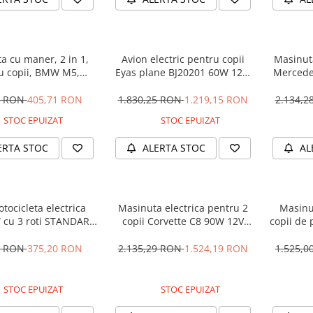
a cu maner, 2 in 1,
Avion electric pentru copii
Masinuta
u copii, BMW M5,
Eyas plane BJ20201 60W 12V,
Mercede
M, culoare Neagra
telecomanda, culoare Rosie
12V 
5 RON
405,71 RON
1.830,25 RON
1.219,15 RON
2.134,
STOC EPUIZAT
STOC EPUIZAT
ERTA STOC
ALERTA STOC
AL
tocicleta electrica
Masinuta electrica pentru 2
Masinu
 cu 3 roti STANDARD
copii Corvette C8 90W 12V
copii de 
#Albastru
STANDARD, culoare Rosie
cu efecte
90W, 1
1 RON
375,20 RON
2.135,29 RON
1.524,19 RON
1.525,
STOC EPUIZAT
STOC EPUIZAT