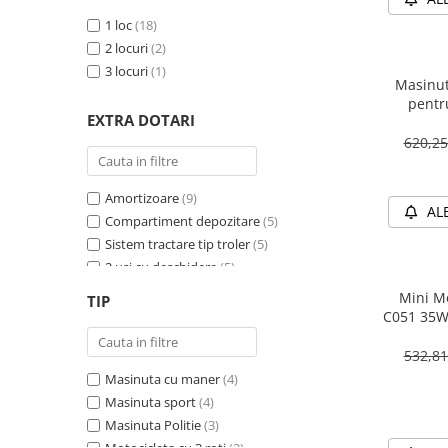
1 loc
(18)
2 locuri
(2)
3 locuri
(1)
Masinut
pentr
EXTRA DOTARI
PREMIU
620,2
Amortizoare
(9)
AL
Compartiment depozitare
(5)
Sistem tractare tip troler
(5)
2 usi cu deschidere
(5)
Sirena
(4)
Mini Mo
TIP
Girofar
(4)
C051 35W
Schimbator viteza
(4)
532,8
Bluetooth
(4)
Masinuta cu maner
(4)
Baterie detasabila
(3)
Masinuta sport
(4)
Megafon
(2)
Masinuta Politie
(3)
4X4
(2)
Motocicleta cu 3 roti
(2)