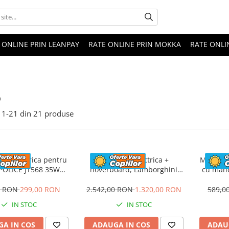
 ONLINE PRIN LEANPAY
RATE ONLINE PRIN MOKKA
RATE ONLI
o
1-
21
din
21
produse
eta electrica pentru
Masinuta electrica +
Masinuta
 POLICE JT568 35W
hoverboard, Lamborghini
cu mane
ANDARD #Rosu
Aventador SVJ, 70W, 12V 14Ah
FireTr
premium, Rosu
tapi
0 RON
299,00 RON
2.542,00 RON
1.320,00 RON
589,0
IN STOC
IN STOC
A IN COS
ADAUGA IN COS
ADAU