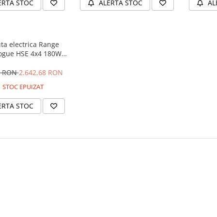
ERTA STOC
ALERTA STOC
AL
ta electrica Range
ogue HSE 4x4 180W
 player MP4 #Negru
4 RON
2.642,68 RON
STOC EPUIZAT
ERTA STOC