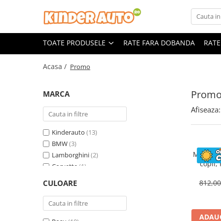
Toate Produsele
TOATE PRODUSELE
RATE FARA DOBANDA
RATE
Produse in stoc
Masinute electrice
Acasa /
Promo
Motociclete electrice
ATV & UTV Electrice
Prom
MARCA
Vehicule electrice adulti
Afiseaza:
Vehicule speciale copii
Motociclete Drift-Trike
Kinderauto
(13)
Masinute electrice Mercedes
BMW
(3)
Motocicl
Lamborghini
(2)
Masinute electrice tip SUV
copii,
Corvette
(1)
Piese & Accesorii
ST
Land Rover
(1)
Jucarii RC cu telecomanda
CULOARE
812,0
Mercedes
(1)
ADAUG