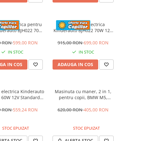
eta electrica pentru
Motocicleta electrica
nderauto BJH022 70W
Kinderauto BJH022 70W 12V
 culoare Albastru
cu roti moi, scaun tapitat,
culoare Rosie
0 RON
599,00 RON
915,00 RON
699,00 RON
IN STOC
IN STOC
GA IN COS
ADAUGA IN COS
electrica Kinderauto
Masinuta cu maner, 2 in 1,
 60W 12V Standard,
pentru copii, BMW M5,
culoare Alba
PREMIUM, culoare Albastru
9 RON
559,24 RON
620,00 RON
405,00 RON
STOC EPUIZAT
STOC EPUIZAT
ERTA STOC
ALERTA STOC