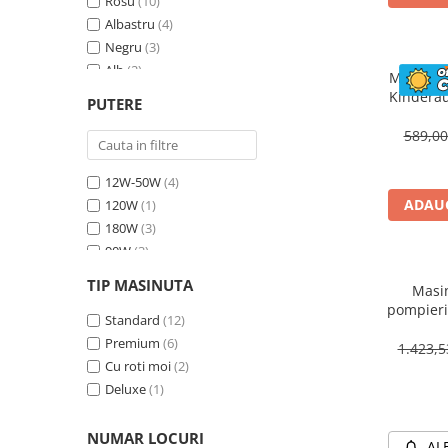
Rosu
(10)
Albastru
(4)
Negru
(3)
Alb
(2)
Masinuta
Bej
(1)
Kinderau
PUTERE
megafo
Galben
(1)
blueto
589,0
12W-50W
(4)
ADAUG
120W
(1)
180W
(3)
90W
(3)
70W
(4)
TIP MASINUTA
Masin
30W
(1)
pompieri
60W
Standard
(2)
(12)
BJJ306 7
Premium
(6)
1.423,
Cu roti moi
(2)
Deluxe
(1)
NUMAR LOCURI
AL