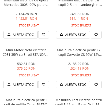
Masinuta electrica de epoca
Masinuta electrica pentru
Mercedes 300S, 90W putere,
copii 2-5 ani, Lamborghini
12V PREMIUM #Beige
Huracan, 4x4, putere 120W
12V, galbena
2.134,28 RON
1.321,85 RON
1.422,51 RON
914,11 RON
STOC EPUIZAT
STOC EPUIZAT
ALERTA STOC
ALERTA STOC
Mini Motocicleta electrica
Masinuta electrica pentru 2
C051 35W cu 3 roti STANDARD
copii Corvette C8 90W 12V
#Albastru
STANDARD, culoare Rosie
532,81 RON
2.135,29 RON
375,20 RON
1.524,19 RON
STOC EPUIZAT
STOC EPUIZAT
ALERTA STOC
ALERTA STOC
Masinuta electrica pentru
Masinuta-Kart electric pentru
copii de politie Cyber PATROL,
copii 5-11 ani, Rider Drift 360,