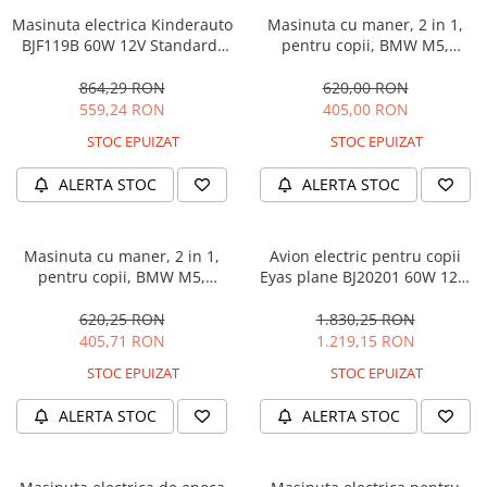
Masinuta electrica Kinderauto
Masinuta cu maner, 2 in 1,
BJF119B 60W 12V Standard,
pentru copii, BMW M5,
culoare Alba
PREMIUM, culoare Albastru
864,29 RON
620,00 RON
559,24 RON
405,00 RON
STOC EPUIZAT
STOC EPUIZAT
ALERTA STOC
ALERTA STOC
Masinuta cu maner, 2 in 1,
Avion electric pentru copii
pentru copii, BMW M5,
Eyas plane BJ20201 60W 12V,
PREMIUM, culoare Neagra
telecomanda, culoare Rosie
620,25 RON
1.830,25 RON
405,71 RON
1.219,15 RON
STOC EPUIZAT
STOC EPUIZAT
ALERTA STOC
ALERTA STOC