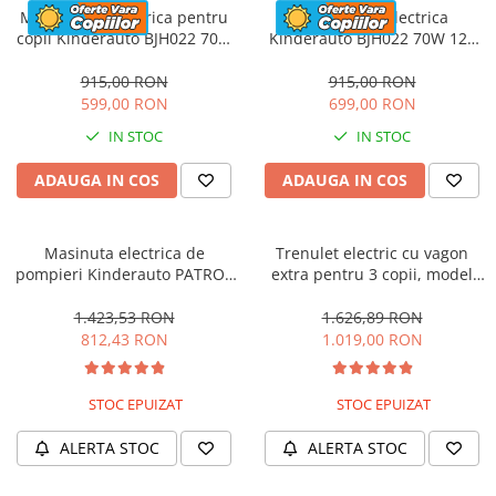
Motocicleta electrica pentru
Motocicleta electrica
copii Kinderauto BJH022 70W
Kinderauto BJH022 70W 12V
12V, culoare Albastru
cu roti moi, scaun tapitat,
culoare Rosie
915,00 RON
915,00 RON
599,00 RON
699,00 RON
IN STOC
IN STOC
ADAUGA IN COS
ADAUGA IN COS
Masinuta electrica de
Trenulet electric cu vagon
pompieri Kinderauto PATROL
extra pentru 3 copii, model
BJJ306 70W 12V, culoare Rosu
SX1919, 12V, 180W, roti moi,
music player, albastru
1.423,53 RON
1.626,89 RON
812,43 RON
1.019,00 RON
STOC EPUIZAT
STOC EPUIZAT
ALERTA STOC
ALERTA STOC