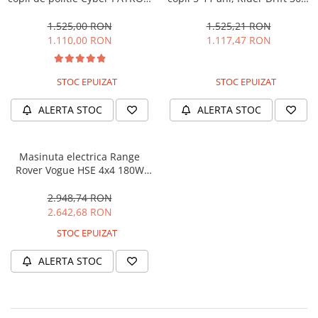
cu efecte sonore si luminoase,
180W, 24V, culoare Rosie
90W, 12V, Black & White
1.525,00 RON
1.525,21 RON
1.110,00 RON
1.117,47 RON
STOC EPUIZAT
STOC EPUIZAT
ALERTA STOC
ALERTA STOC
Masinuta electrica Range
Rover Vogue HSE 4x4 180W
DELUXE, player MP4 #Negru
2.948,74 RON
2.642,68 RON
STOC EPUIZAT
ALERTA STOC