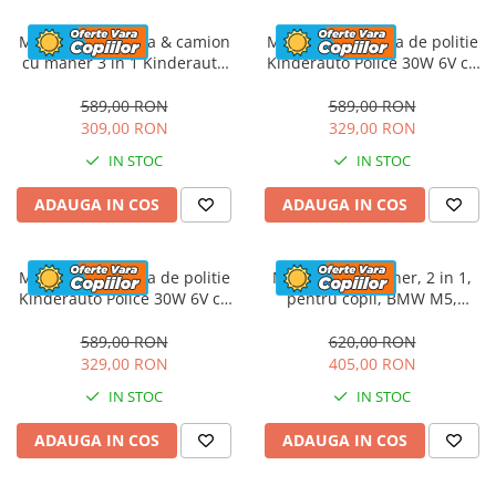
Masinuta electrica & camion
Masinuta electrica de politie
cu maner 3 in 1 Kinderauto
Kinderauto Police 30W 6V cu
FireTruck 30W 6V, scaun
megafon si music player,
tapitat, music player
bluetooth, culoare Alb
589,00 RON
589,00 RON
309,00 RON
329,00 RON
IN STOC
IN STOC
ADAUGA IN COS
ADAUGA IN COS
Masinuta electrica de politie
Masinuta cu maner, 2 in 1,
Kinderauto Police 30W 6V cu
pentru copii, BMW M5,
megafon si music player,
PREMIUM, culoare Rosu
bluetooth, culoare Rosu
589,00 RON
620,00 RON
329,00 RON
405,00 RON
IN STOC
IN STOC
ADAUGA IN COS
ADAUGA IN COS