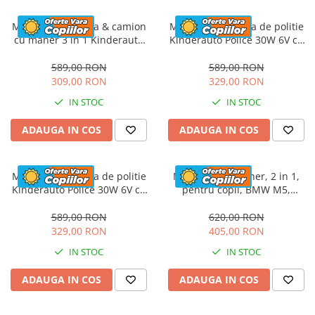
Masinuta electrica & camion
Masinuta electrica de politie
cu maner 3 in 1 Kinderauto
Kinderauto Police 30W 6V cu
FireTruck 30W 6V, scaun
megafon si music player,
tapitat, music player
bluetooth, culoare Alb
589,00 RON
589,00 RON
309,00 RON
329,00 RON
IN STOC
IN STOC
ADAUGA IN COS
ADAUGA IN COS
Masinuta electrica de politie
Masinuta cu maner, 2 in 1,
Kinderauto Police 30W 6V cu
pentru copii, BMW M5,
megafon si music player,
PREMIUM, culoare Rosu
bluetooth, culoare Rosu
589,00 RON
620,00 RON
329,00 RON
405,00 RON
IN STOC
IN STOC
ADAUGA IN COS
ADAUGA IN COS