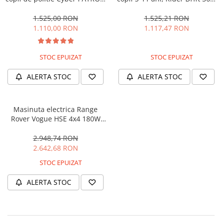
cu efecte sonore si luminoase,
180W, 24V, culoare Rosie
90W, 12V, Black & White
1.525,00 RON
1.525,21 RON
1.110,00 RON
1.117,47 RON
STOC EPUIZAT
STOC EPUIZAT
ALERTA STOC
ALERTA STOC
Masinuta electrica Range
Rover Vogue HSE 4x4 180W
DELUXE, player MP4 #Negru
2.948,74 RON
2.642,68 RON
STOC EPUIZAT
ALERTA STOC