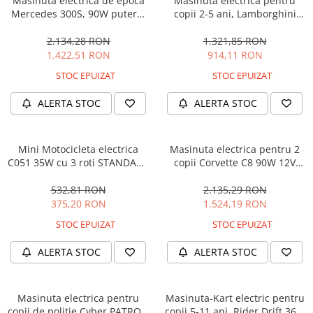
Masinuta electrica de epoca
Masinuta electrica pentru
Mercedes 300S, 90W putere,
copii 2-5 ani, Lamborghini
12V PREMIUM #Beige
Huracan, 4x4, putere 120W
12V, galbena
2.134,28 RON
1.321,85 RON
1.422,51 RON
914,11 RON
STOC EPUIZAT
STOC EPUIZAT
ALERTA STOC
ALERTA STOC
Mini Motocicleta electrica
Masinuta electrica pentru 2
C051 35W cu 3 roti STANDARD
copii Corvette C8 90W 12V
#Albastru
STANDARD, culoare Rosie
532,81 RON
2.135,29 RON
375,20 RON
1.524,19 RON
STOC EPUIZAT
STOC EPUIZAT
ALERTA STOC
ALERTA STOC
Masinuta electrica pentru
Masinuta-Kart electric pentru
copii de politie Cyber PATROL,
copii 5-11 ani, Rider Drift 360,