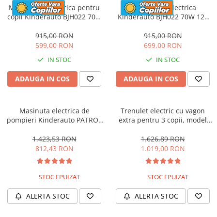
Motocicleta electrica pentru
Motocicleta electrica
copii Kinderauto BJH022 70W
Kinderauto BJH022 70W 12V
12V, culoare Albastru
cu roti moi, scaun tapitat,
culoare Rosie
915,00 RON
915,00 RON
599,00 RON
699,00 RON
IN STOC
IN STOC
ADAUGA IN COS
ADAUGA IN COS
Masinuta electrica de
Trenulet electric cu vagon
pompieri Kinderauto PATROL
extra pentru 3 copii, model
BJJ306 70W 12V, culoare Rosu
SX1919, 12V, 180W, roti moi,
music player, albastru
1.423,53 RON
1.626,89 RON
812,43 RON
1.019,00 RON
STOC EPUIZAT
STOC EPUIZAT
ALERTA STOC
ALERTA STOC