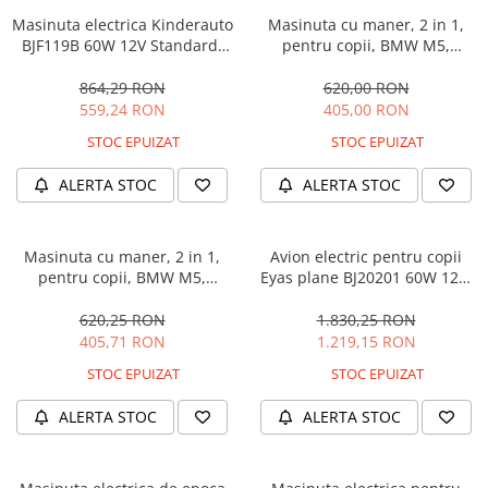
Masinuta electrica Kinderauto
Masinuta cu maner, 2 in 1,
BJF119B 60W 12V Standard,
pentru copii, BMW M5,
culoare Alba
PREMIUM, culoare Albastru
864,29 RON
620,00 RON
559,24 RON
405,00 RON
STOC EPUIZAT
STOC EPUIZAT
ALERTA STOC
ALERTA STOC
Masinuta cu maner, 2 in 1,
Avion electric pentru copii
pentru copii, BMW M5,
Eyas plane BJ20201 60W 12V,
PREMIUM, culoare Neagra
telecomanda, culoare Rosie
620,25 RON
1.830,25 RON
405,71 RON
1.219,15 RON
STOC EPUIZAT
STOC EPUIZAT
ALERTA STOC
ALERTA STOC