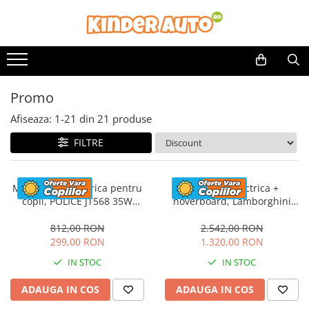
Promo
Afiseaza:
1-
21
din
21
produse
FILTRE
Motocicleta electrica pentru
Masinuta electrica +
copii, POLICE JT568 35W
hoverboard, Lamborghini
STANDARD #Rosu
Aventador SVJ, 70W, 12V 14Ah
premium, Rosu
812,00 RON
2.542,00 RON
299,00 RON
1.320,00 RON
IN STOC
IN STOC
ADAUGA IN COS
ADAUGA IN COS