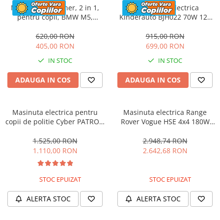
Masinuta cu maner, 2 in 1,
Motocicleta electrica
pentru copii, BMW M5,
Kinderauto BJH022 70W 12V
PREMIUM, culoare Rosu
cu roti moi, scaun tapitat,
culoare Rosie
620,00 RON
915,00 RON
405,00 RON
699,00 RON
IN STOC
IN STOC
ADAUGA IN COS
ADAUGA IN COS
Masinuta electrica pentru
Masinuta electrica Range
copii de politie Cyber PATROL,
Rover Vogue HSE 4x4 180W
cu efecte sonore si luminoase,
DELUXE, player MP4 #Negru
90W, 12V, Black & White
1.525,00 RON
2.948,74 RON
1.110,00 RON
2.642,68 RON
STOC EPUIZAT
STOC EPUIZAT
ALERTA STOC
ALERTA STOC