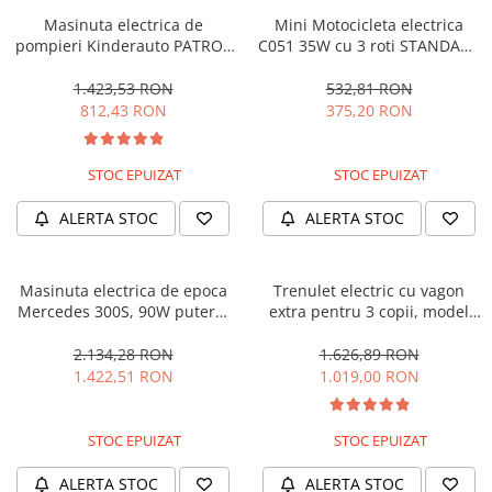
Masinuta electrica de
Mini Motocicleta electrica
pompieri Kinderauto PATROL
C051 35W cu 3 roti STANDARD
BJJ306 70W 12V, culoare Rosu
#Albastru
1.423,53 RON
532,81 RON
812,43 RON
375,20 RON
STOC EPUIZAT
STOC EPUIZAT
ALERTA STOC
ALERTA STOC
Masinuta electrica de epoca
Trenulet electric cu vagon
Mercedes 300S, 90W putere,
extra pentru 3 copii, model
12V PREMIUM #Beige
SX1919, 12V, 180W, roti moi,
music player, albastru
2.134,28 RON
1.626,89 RON
1.422,51 RON
1.019,00 RON
STOC EPUIZAT
STOC EPUIZAT
ALERTA STOC
ALERTA STOC