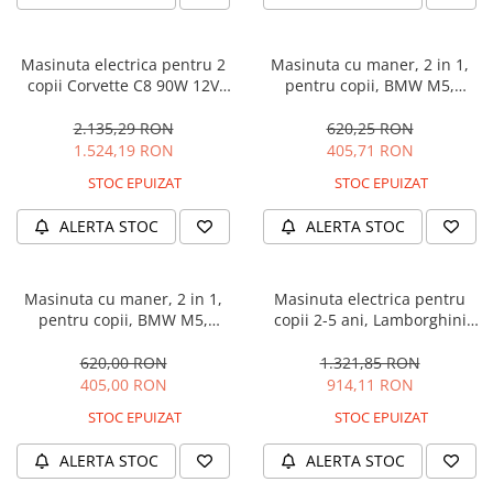
Masinuta electrica pentru 2
Masinuta cu maner, 2 in 1,
copii Corvette C8 90W 12V
pentru copii, BMW M5,
STANDARD, culoare Rosie
PREMIUM, culoare Neagra
2.135,29 RON
620,25 RON
1.524,19 RON
405,71 RON
STOC EPUIZAT
STOC EPUIZAT
ALERTA STOC
ALERTA STOC
Masinuta cu maner, 2 in 1,
Masinuta electrica pentru
pentru copii, BMW M5,
copii 2-5 ani, Lamborghini
PREMIUM, culoare Albastru
Huracan, 4x4, putere 120W
12V, galbena
620,00 RON
1.321,85 RON
405,00 RON
914,11 RON
STOC EPUIZAT
STOC EPUIZAT
ALERTA STOC
ALERTA STOC