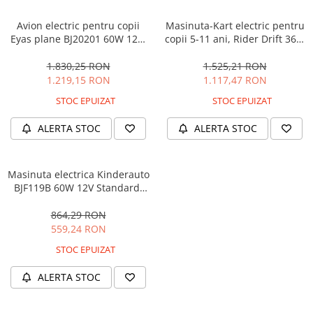
Avion electric pentru copii
Masinuta-Kart electric pentru
Eyas plane BJ20201 60W 12V,
copii 5-11 ani, Rider Drift 360,
telecomanda, culoare Rosie
180W, 24V, culoare Rosie
1.830,25 RON
1.525,21 RON
1.219,15 RON
1.117,47 RON
STOC EPUIZAT
STOC EPUIZAT
ALERTA STOC
ALERTA STOC
Masinuta electrica Kinderauto
BJF119B 60W 12V Standard,
culoare Alba
864,29 RON
559,24 RON
STOC EPUIZAT
ALERTA STOC