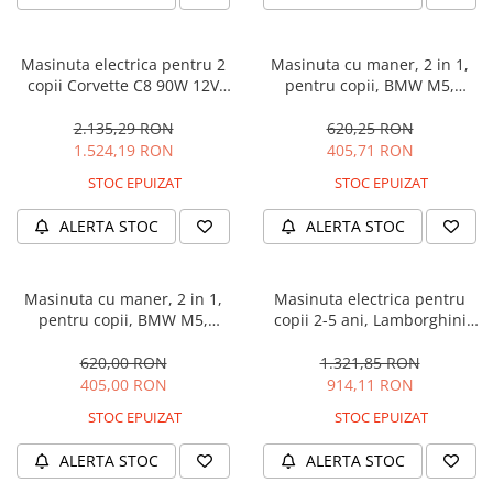
Masinuta electrica pentru 2
Masinuta cu maner, 2 in 1,
copii Corvette C8 90W 12V
pentru copii, BMW M5,
STANDARD, culoare Rosie
PREMIUM, culoare Neagra
2.135,29 RON
620,25 RON
1.524,19 RON
405,71 RON
STOC EPUIZAT
STOC EPUIZAT
ALERTA STOC
ALERTA STOC
Masinuta cu maner, 2 in 1,
Masinuta electrica pentru
pentru copii, BMW M5,
copii 2-5 ani, Lamborghini
PREMIUM, culoare Albastru
Huracan, 4x4, putere 120W
12V, galbena
620,00 RON
1.321,85 RON
405,00 RON
914,11 RON
STOC EPUIZAT
STOC EPUIZAT
ALERTA STOC
ALERTA STOC