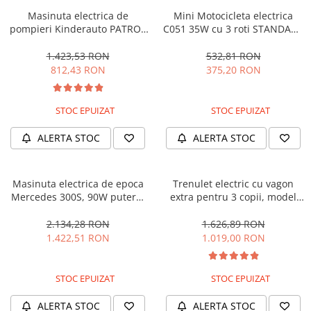
Masinuta electrica de
Mini Motocicleta electrica
pompieri Kinderauto PATROL
C051 35W cu 3 roti STANDARD
BJJ306 70W 12V, culoare Rosu
#Albastru
1.423,53 RON
532,81 RON
812,43 RON
375,20 RON
STOC EPUIZAT
STOC EPUIZAT
ALERTA STOC
ALERTA STOC
Masinuta electrica de epoca
Trenulet electric cu vagon
Mercedes 300S, 90W putere,
extra pentru 3 copii, model
12V PREMIUM #Beige
SX1919, 12V, 180W, roti moi,
music player, albastru
2.134,28 RON
1.626,89 RON
1.422,51 RON
1.019,00 RON
STOC EPUIZAT
STOC EPUIZAT
ALERTA STOC
ALERTA STOC