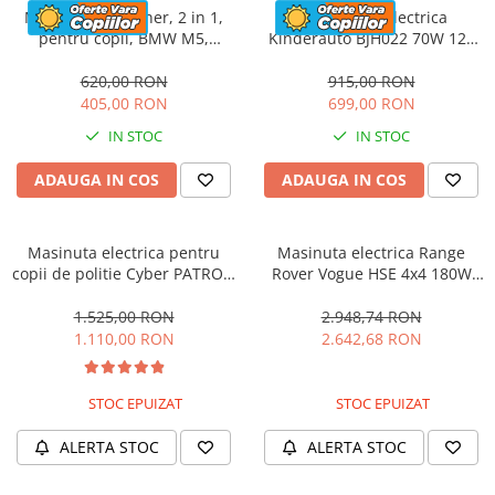
Masinuta cu maner, 2 in 1,
Motocicleta electrica
pentru copii, BMW M5,
Kinderauto BJH022 70W 12V
PREMIUM, culoare Rosu
cu roti moi, scaun tapitat,
culoare Rosie
620,00 RON
915,00 RON
405,00 RON
699,00 RON
IN STOC
IN STOC
ADAUGA IN COS
ADAUGA IN COS
Masinuta electrica pentru
Masinuta electrica Range
copii de politie Cyber PATROL,
Rover Vogue HSE 4x4 180W
cu efecte sonore si luminoase,
DELUXE, player MP4 #Negru
90W, 12V, Black & White
1.525,00 RON
2.948,74 RON
1.110,00 RON
2.642,68 RON
STOC EPUIZAT
STOC EPUIZAT
ALERTA STOC
ALERTA STOC