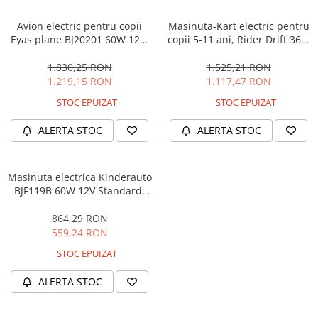
Avion electric pentru copii
Masinuta-Kart electric pentru
Eyas plane BJ20201 60W 12V,
copii 5-11 ani, Rider Drift 360,
telecomanda, culoare Rosie
180W, 24V, culoare Rosie
1.830,25 RON
1.525,21 RON
1.219,15 RON
1.117,47 RON
STOC EPUIZAT
STOC EPUIZAT
ALERTA STOC
ALERTA STOC
Masinuta electrica Kinderauto
BJF119B 60W 12V Standard,
culoare Alba
864,29 RON
559,24 RON
STOC EPUIZAT
ALERTA STOC