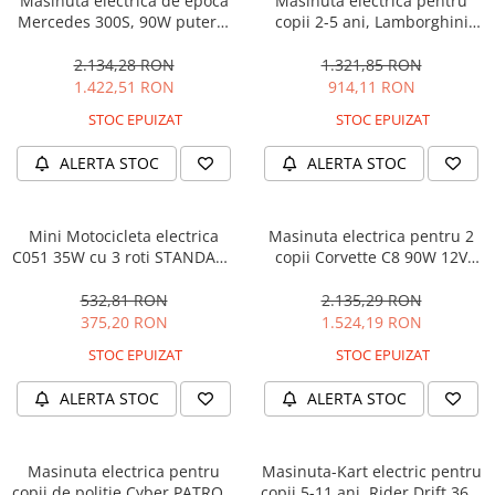
Masinuta electrica de epoca
Masinuta electrica pentru
Mercedes 300S, 90W putere,
copii 2-5 ani, Lamborghini
12V PREMIUM #Beige
Huracan, 4x4, putere 120W
12V, galbena
2.134,28 RON
1.321,85 RON
1.422,51 RON
914,11 RON
STOC EPUIZAT
STOC EPUIZAT
ALERTA STOC
ALERTA STOC
Mini Motocicleta electrica
Masinuta electrica pentru 2
C051 35W cu 3 roti STANDARD
copii Corvette C8 90W 12V
#Albastru
STANDARD, culoare Rosie
532,81 RON
2.135,29 RON
375,20 RON
1.524,19 RON
STOC EPUIZAT
STOC EPUIZAT
ALERTA STOC
ALERTA STOC
Masinuta electrica pentru
Masinuta-Kart electric pentru
copii de politie Cyber PATROL,
copii 5-11 ani, Rider Drift 360,