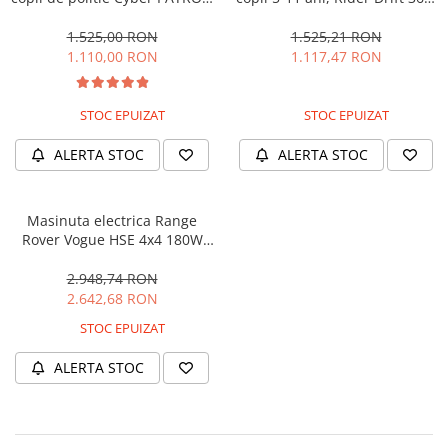
cu efecte sonore si luminoase,
180W, 24V, culoare Rosie
90W, 12V, Black & White
1.525,00 RON
1.525,21 RON
1.110,00 RON
1.117,47 RON
STOC EPUIZAT
STOC EPUIZAT
ALERTA STOC
ALERTA STOC
Masinuta electrica Range
Rover Vogue HSE 4x4 180W
DELUXE, player MP4 #Negru
2.948,74 RON
2.642,68 RON
STOC EPUIZAT
ALERTA STOC