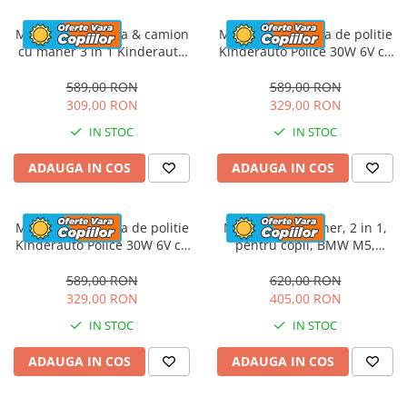
Masinuta electrica & camion
Masinuta electrica de politie
cu maner 3 in 1 Kinderauto
Kinderauto Police 30W 6V cu
FireTruck 30W 6V, scaun
megafon si music player,
tapitat, music player
bluetooth, culoare Alb
589,00 RON
589,00 RON
309,00 RON
329,00 RON
IN STOC
IN STOC
ADAUGA IN COS
ADAUGA IN COS
Masinuta electrica de politie
Masinuta cu maner, 2 in 1,
Kinderauto Police 30W 6V cu
pentru copii, BMW M5,
megafon si music player,
PREMIUM, culoare Rosu
bluetooth, culoare Rosu
589,00 RON
620,00 RON
329,00 RON
405,00 RON
IN STOC
IN STOC
ADAUGA IN COS
ADAUGA IN COS