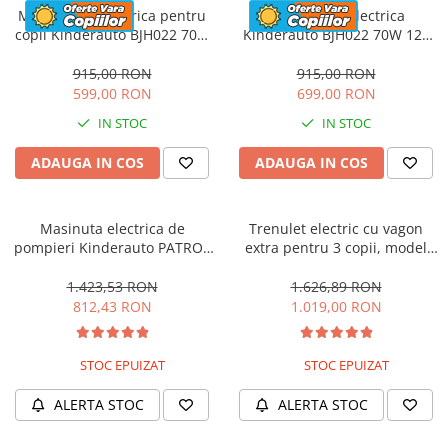
Motocicleta electrica pentru
Motocicleta electrica
copii Kinderauto BJH022 70W
Kinderauto BJH022 70W 12V
12V, culoare Albastru
cu roti moi, scaun tapitat,
culoare Rosie
915,00 RON
915,00 RON
599,00 RON
699,00 RON
IN STOC
IN STOC
ADAUGA IN COS
ADAUGA IN COS
Masinuta electrica de
Trenulet electric cu vagon
pompieri Kinderauto PATROL
extra pentru 3 copii, model
BJJ306 70W 12V, culoare Rosu
SX1919, 12V, 180W, roti moi,
music player, albastru
1.423,53 RON
1.626,89 RON
812,43 RON
1.019,00 RON
STOC EPUIZAT
STOC EPUIZAT
ALERTA STOC
ALERTA STOC