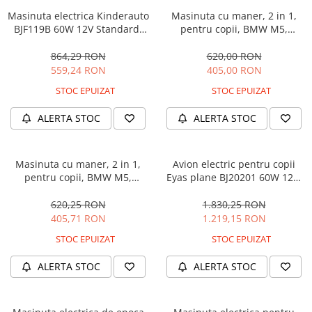
Masinuta electrica Kinderauto
Masinuta cu maner, 2 in 1,
BJF119B 60W 12V Standard,
pentru copii, BMW M5,
culoare Alba
PREMIUM, culoare Albastru
864,29 RON
620,00 RON
559,24 RON
405,00 RON
STOC EPUIZAT
STOC EPUIZAT
ALERTA STOC
ALERTA STOC
Masinuta cu maner, 2 in 1,
Avion electric pentru copii
pentru copii, BMW M5,
Eyas plane BJ20201 60W 12V,
PREMIUM, culoare Neagra
telecomanda, culoare Rosie
620,25 RON
1.830,25 RON
405,71 RON
1.219,15 RON
STOC EPUIZAT
STOC EPUIZAT
ALERTA STOC
ALERTA STOC