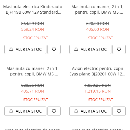
Masinuta electrica Kinderauto
Masinuta cu maner, 2 in 1,
BJF119B 60W 12V Standard,
pentru copii, BMW M5,
culoare Alba
PREMIUM, culoare Albastru
864,29 RON
620,00 RON
559,24 RON
405,00 RON
STOC EPUIZAT
STOC EPUIZAT
ALERTA STOC
ALERTA STOC
Masinuta cu maner, 2 in 1,
Avion electric pentru copii
pentru copii, BMW M5,
Eyas plane BJ20201 60W 12V,
PREMIUM, culoare Neagra
telecomanda, culoare Rosie
620,25 RON
1.830,25 RON
405,71 RON
1.219,15 RON
STOC EPUIZAT
STOC EPUIZAT
ALERTA STOC
ALERTA STOC