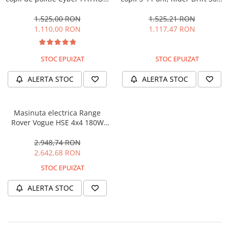
cu efecte sonore si luminoase,
180W, 24V, culoare Rosie
90W, 12V, Black & White
1.525,00 RON
1.525,21 RON
1.110,00 RON
1.117,47 RON
STOC EPUIZAT
STOC EPUIZAT
ALERTA STOC
ALERTA STOC
Masinuta electrica Range
Rover Vogue HSE 4x4 180W
DELUXE, player MP4 #Negru
2.948,74 RON
2.642,68 RON
STOC EPUIZAT
ALERTA STOC