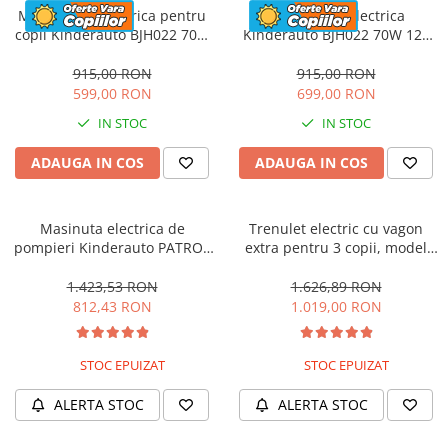
Motocicleta electrica pentru
Motocicleta electrica
copii Kinderauto BJH022 70W
Kinderauto BJH022 70W 12V
12V, culoare Albastru
cu roti moi, scaun tapitat,
culoare Rosie
915,00 RON
915,00 RON
599,00 RON
699,00 RON
IN STOC
IN STOC
ADAUGA IN COS
ADAUGA IN COS
Masinuta electrica de
Trenulet electric cu vagon
pompieri Kinderauto PATROL
extra pentru 3 copii, model
BJJ306 70W 12V, culoare Rosu
SX1919, 12V, 180W, roti moi,
music player, albastru
1.423,53 RON
1.626,89 RON
812,43 RON
1.019,00 RON
STOC EPUIZAT
STOC EPUIZAT
ALERTA STOC
ALERTA STOC