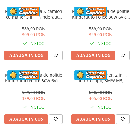
Masinuta electrica & camion
Masinuta electrica de politie
cu maner 3 in 1 Kinderauto
Kinderauto Police 30W 6V cu
FireTruck 30W 6V, scaun
megafon si music player,
tapitat, music player
bluetooth, culoare Alb
589,00 RON
589,00 RON
309,00 RON
329,00 RON
IN STOC
IN STOC
ADAUGA IN COS
ADAUGA IN COS
Masinuta electrica de politie
Masinuta cu maner, 2 in 1,
Kinderauto Police 30W 6V cu
pentru copii, BMW M5,
megafon si music player,
PREMIUM, culoare Rosu
bluetooth, culoare Rosu
589,00 RON
620,00 RON
329,00 RON
405,00 RON
IN STOC
IN STOC
ADAUGA IN COS
ADAUGA IN COS