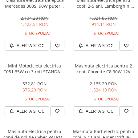
Masinuta electrica de epoca
Masinuta electrica pentru
Mercedes 300S, 90W putere,
copii 2-5 ani, Lamborghini
12V PREMIUM #Beige
Huracan, 4x4, putere 120W
12V, galbena
2.134,28 RON
1.321,85 RON
1.422,51 RON
914,11 RON
STOC EPUIZAT
STOC EPUIZAT
ALERTA STOC
ALERTA STOC
Mini Motocicleta electrica
Masinuta electrica pentru 2
C051 35W cu 3 roti STANDARD
copii Corvette C8 90W 12V
#Albastru
STANDARD, culoare Rosie
532,81 RON
2.135,29 RON
375,20 RON
1.524,19 RON
STOC EPUIZAT
STOC EPUIZAT
ALERTA STOC
ALERTA STOC
Masinuta electrica pentru
Masinuta-Kart electric pentru
copii de politie Cyber PATROL,
copii 5-11 ani, Rider Drift 360,