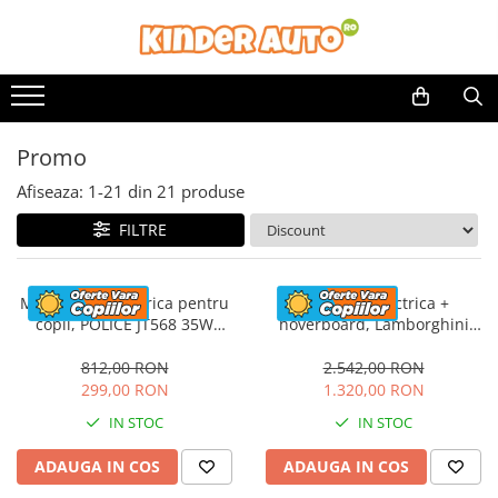
Toate Produsele
Produse in stoc
Masinute electrice
Promo
Motociclete electrice
Afiseaza:
1-
21
din
21
produse
ATV & UTV Electrice
FILTRE
Vehicule electrice adulti
Vehicule speciale copii
Motociclete Drift-Trike
Motocicleta electrica pentru
Masinuta electrica +
Masinute electrice Mercedes
copii, POLICE JT568 35W
hoverboard, Lamborghini
STANDARD #Rosu
Aventador SVJ, 70W, 12V 14Ah
Masinute electrice tip SUV
premium, Rosu
812,00 RON
2.542,00 RON
Piese & Accesorii
299,00 RON
1.320,00 RON
Jucarii RC cu telecomanda
IN STOC
IN STOC
ADAUGA IN COS
ADAUGA IN COS