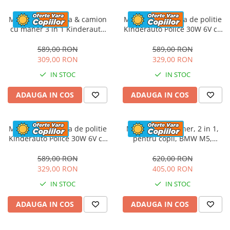
Masinuta electrica & camion
Masinuta electrica de politie
cu maner 3 in 1 Kinderauto
Kinderauto Police 30W 6V cu
FireTruck 30W 6V, scaun
megafon si music player,
tapitat, music player
bluetooth, culoare Alb
589,00 RON
589,00 RON
309,00 RON
329,00 RON
IN STOC
IN STOC
ADAUGA IN COS
ADAUGA IN COS
Masinuta electrica de politie
Masinuta cu maner, 2 in 1,
Kinderauto Police 30W 6V cu
pentru copii, BMW M5,
megafon si music player,
PREMIUM, culoare Rosu
bluetooth, culoare Rosu
589,00 RON
620,00 RON
329,00 RON
405,00 RON
IN STOC
IN STOC
ADAUGA IN COS
ADAUGA IN COS