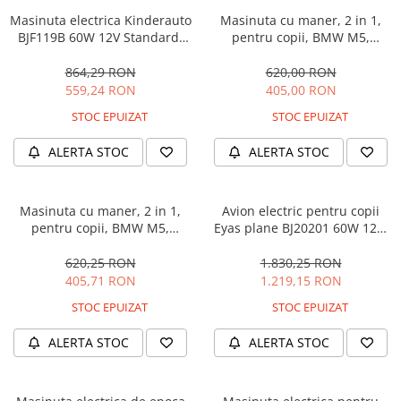
Masinuta electrica Kinderauto
Masinuta cu maner, 2 in 1,
BJF119B 60W 12V Standard,
pentru copii, BMW M5,
culoare Alba
PREMIUM, culoare Albastru
864,29 RON
620,00 RON
559,24 RON
405,00 RON
STOC EPUIZAT
STOC EPUIZAT
ALERTA STOC
ALERTA STOC
Masinuta cu maner, 2 in 1,
Avion electric pentru copii
pentru copii, BMW M5,
Eyas plane BJ20201 60W 12V,
PREMIUM, culoare Neagra
telecomanda, culoare Rosie
620,25 RON
1.830,25 RON
405,71 RON
1.219,15 RON
STOC EPUIZAT
STOC EPUIZAT
ALERTA STOC
ALERTA STOC