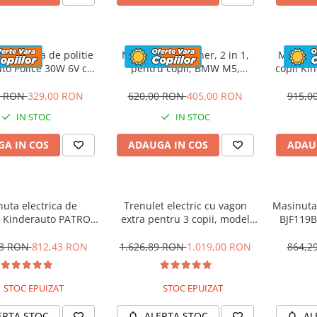
 electrica de politie
Masinuta cu maner, 2 in 1,
Motocicl
to Police 30W 6V cu
pentru copii, BMW M5,
copii Ki
n si music player,
PREMIUM, culoare Rosu
12V,
oth, culoare Rosu
0 RON
329,00 RON
620,00 RON
405,00 RON
915,0
IN STOC
IN STOC
A IN COS
ADAUGA IN COS
ADAU
uta electrica de
Trenulet electric cu vagon
Masinuta 
 Kinderauto PATROL
extra pentru 3 copii, model
BJF119B
0W 12V, culoare Rosu
SX1919, 12V, 180W, roti moi,
music player, albastru
53 RON
812,43 RON
1.626,89 RON
1.019,00 RON
864,2
STOC EPUIZAT
STOC EPUIZAT
ERTA STOC
ALERTA STOC
AL