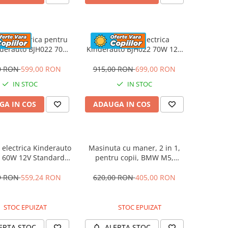
eta electrica pentru
Motocicleta electrica
nderauto BJH022 70W
Kinderauto BJH022 70W 12V
 culoare Albastru
cu roti moi, scaun tapitat,
culoare Rosie
0 RON
599,00 RON
915,00 RON
699,00 RON
IN STOC
IN STOC
GA IN COS
ADAUGA IN COS
electrica Kinderauto
Masinuta cu maner, 2 in 1,
 60W 12V Standard,
pentru copii, BMW M5,
culoare Alba
PREMIUM, culoare Albastru
9 RON
559,24 RON
620,00 RON
405,00 RON
STOC EPUIZAT
STOC EPUIZAT
ERTA STOC
ALERTA STOC