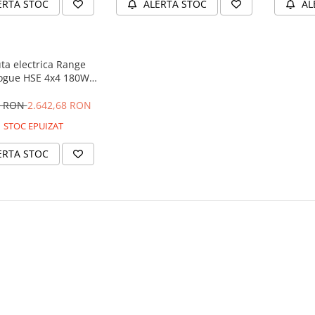
ERTA STOC
ALERTA STOC
AL
ta electrica Range
ogue HSE 4x4 180W
 player MP4 #Negru
4 RON
2.642,68 RON
STOC EPUIZAT
ERTA STOC