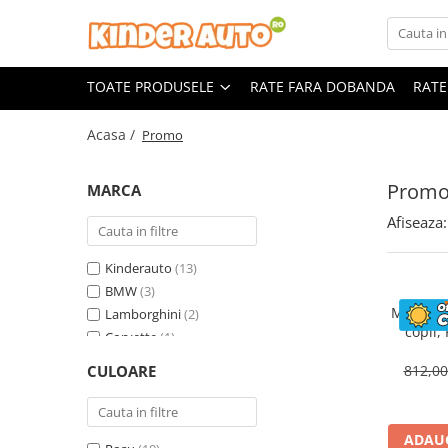
Toate Produsele
TOATE PRODUSELE
RATE FARA DOBANDA
RATE
Produse in stoc
Masinute electrice
Acasa /
Promo
Motociclete electrice
ATV & UTV Electrice
Prom
MARCA
Vehicule electrice adulti
Afiseaza:
Vehicule speciale copii
Motociclete Drift-Trike
Kinderauto
(13)
Masinute electrice Mercedes
BMW
(3)
Motocicl
Lamborghini
(2)
Masinute electrice tip SUV
copii,
Corvette
(1)
Piese & Accesorii
ST
Land Rover
(1)
Jucarii RC cu telecomanda
CULOARE
812,0
Mercedes
(1)
ADAUG