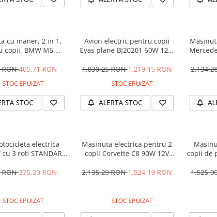
a cu maner, 2 in 1,
Avion electric pentru copii
Masinuta
u copii, BMW M5,
Eyas plane BJ20201 60W 12V,
Mercede
M, culoare Neagra
telecomanda, culoare Rosie
12V 
5 RON
405,71 RON
1.830,25 RON
1.219,15 RON
2.134,
STOC EPUIZAT
STOC EPUIZAT
ERTA STOC
ALERTA STOC
AL
tocicleta electrica
Masinuta electrica pentru 2
Masinu
 cu 3 roti STANDARD
copii Corvette C8 90W 12V
copii de 
#Albastru
STANDARD, culoare Rosie
cu efecte
90W, 1
1 RON
375,20 RON
2.135,29 RON
1.524,19 RON
1.525,
STOC EPUIZAT
STOC EPUIZAT