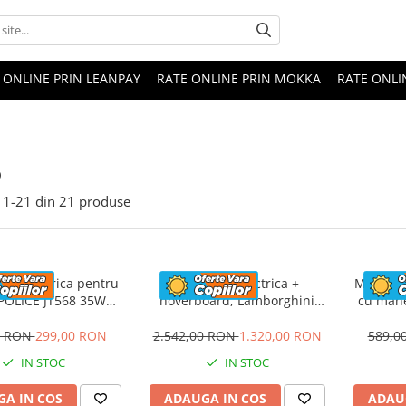
 ONLINE PRIN LEANPAY
RATE ONLINE PRIN MOKKA
RATE ONLI
o
1-
21
din
21
produse
eta electrica pentru
Masinuta electrica +
Masinuta
 POLICE JT568 35W
hoverboard, Lamborghini
cu mane
ANDARD #Rosu
Aventador SVJ, 70W, 12V 14Ah
FireTr
premium, Rosu
tapi
0 RON
299,00 RON
2.542,00 RON
1.320,00 RON
589,0
IN STOC
IN STOC
A IN COS
ADAUGA IN COS
ADAU