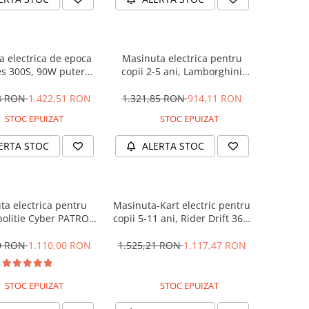
 electrica de epoca
Masinuta electrica pentru
s 300S, 90W putere,
copii 2-5 ani, Lamborghini
PREMIUM #Beige
Huracan, 4x4, putere 120W
12V, galbena
28 RON
1.422,51 RON
1.321,85 RON
914,11 RON
STOC EPUIZAT
STOC EPUIZAT
ERTA STOC
ALERTA STOC
ta electrica pentru
Masinuta-Kart electric pentru
politie Cyber PATROL,
copii 5-11 ani, Rider Drift 360,
 sonore si luminoase,
180W, 24V, culoare Rosie
2V, Black & White
00 RON
1.110,00 RON
1.525,21 RON
1.117,47 RON
STOC EPUIZAT
STOC EPUIZAT