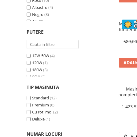
Rosu
(10)
Albastru
(4)
Negru
(3)
Alb
(2)
Masinuta
Bej
(1)
Kinderau
PUTERE
megafo
Galben
(1)
blueto
589,0
12W-50W
(4)
ADAUG
120W
(1)
180W
(3)
90W
(3)
70W
(4)
TIP MASINUTA
Masin
30W
(1)
pompieri
60W
Standard
(2)
(12)
BJJ306 7
Premium
(6)
1.423,
Cu roti moi
(2)
Deluxe
(1)
NUMAR LOCURI
AL