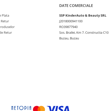
DATE COMERCIALE
 Plata
SSP KinderAuto & Beauty SRL
e Retur
J2018000941100
Produselor
RO39877940
de Retur
Sos. Brailei, Km 7. Constructia C10
Buzau, Buzau