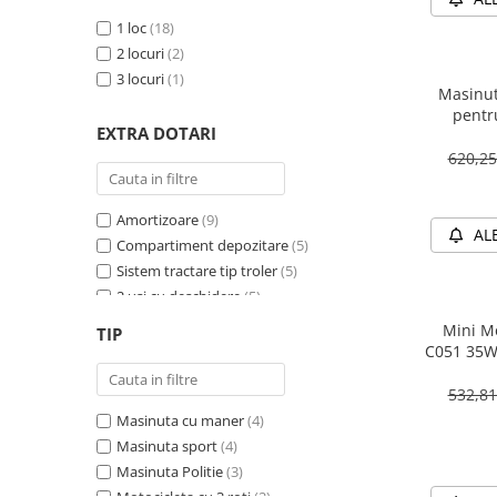
1 loc
(18)
2 locuri
(2)
3 locuri
(1)
Masinut
pentr
EXTRA DOTARI
PREMIU
620,2
Amortizoare
(9)
AL
Compartiment depozitare
(5)
Sistem tractare tip troler
(5)
2 usi cu deschidere
(5)
Sirena
(4)
Mini Mo
TIP
Girofar
(4)
C051 35W
Schimbator viteza
(4)
532,8
Bluetooth
(4)
Masinuta cu maner
(4)
Baterie detasabila
(3)
Masinuta sport
(4)
Megafon
(2)
Masinuta Politie
(3)
4X4
(2)
Motocicleta cu 3 roti
(2)