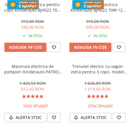
Motocicleta electrica pentru
Motocicleta electrica
copii Kinderauto BJH022 70W
Kinderauto BJH022 70W 12V
12V, culoare Albastru
cu roti moi, scaun tapitat,
culoare Rosie
915,00 RON
915,00 RON
599,00 RON
699,00 RON
IN STOC
IN STOC
ADAUGA IN COS
ADAUGA IN COS
Masinuta electrica de
Trenulet electric cu vagon
pompieri Kinderauto PATROL
extra pentru 3 copii, model
BJJ306 70W 12V, culoare Rosu
SX1919, 12V, 180W, roti moi,
music player, albastru
1.423,53 RON
1.626,89 RON
812,43 RON
1.019,00 RON
STOC EPUIZAT
STOC EPUIZAT
ALERTA STOC
ALERTA STOC