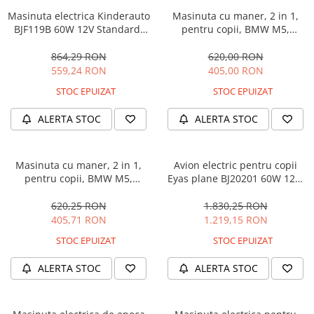
Masinuta electrica Kinderauto
Masinuta cu maner, 2 in 1,
BJF119B 60W 12V Standard,
pentru copii, BMW M5,
culoare Alba
PREMIUM, culoare Albastru
864,29 RON
620,00 RON
559,24 RON
405,00 RON
STOC EPUIZAT
STOC EPUIZAT
ALERTA STOC
ALERTA STOC
Masinuta cu maner, 2 in 1,
Avion electric pentru copii
pentru copii, BMW M5,
Eyas plane BJ20201 60W 12V,
PREMIUM, culoare Neagra
telecomanda, culoare Rosie
620,25 RON
1.830,25 RON
405,71 RON
1.219,15 RON
STOC EPUIZAT
STOC EPUIZAT
ALERTA STOC
ALERTA STOC