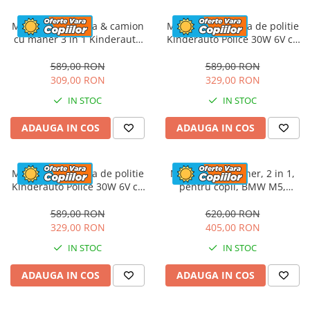
Masinuta electrica & camion
Masinuta electrica de politie
cu maner 3 in 1 Kinderauto
Kinderauto Police 30W 6V cu
FireTruck 30W 6V, scaun
megafon si music player,
tapitat, music player
bluetooth, culoare Alb
589,00 RON
589,00 RON
309,00 RON
329,00 RON
IN STOC
IN STOC
ADAUGA IN COS
ADAUGA IN COS
Masinuta electrica de politie
Masinuta cu maner, 2 in 1,
Kinderauto Police 30W 6V cu
pentru copii, BMW M5,
megafon si music player,
PREMIUM, culoare Rosu
bluetooth, culoare Rosu
589,00 RON
620,00 RON
329,00 RON
405,00 RON
IN STOC
IN STOC
ADAUGA IN COS
ADAUGA IN COS