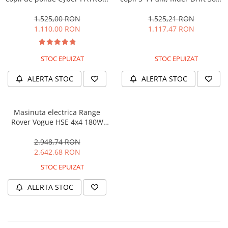
cu efecte sonore si luminoase,
180W, 24V, culoare Rosie
90W, 12V, Black & White
1.525,00 RON
1.525,21 RON
1.110,00 RON
1.117,47 RON
STOC EPUIZAT
STOC EPUIZAT
ALERTA STOC
ALERTA STOC
Masinuta electrica Range
Rover Vogue HSE 4x4 180W
DELUXE, player MP4 #Negru
2.948,74 RON
2.642,68 RON
STOC EPUIZAT
ALERTA STOC