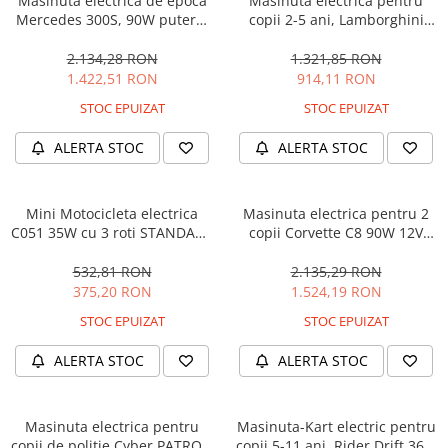
Masinuta electrica de epoca
Masinuta electrica pentru
Mercedes 300S, 90W putere,
copii 2-5 ani, Lamborghini
12V PREMIUM #Beige
Huracan, 4x4, putere 120W
12V, galbena
2.134,28 RON
1.321,85 RON
1.422,51 RON
914,11 RON
STOC EPUIZAT
STOC EPUIZAT
ALERTA STOC
ALERTA STOC
Mini Motocicleta electrica
Masinuta electrica pentru 2
C051 35W cu 3 roti STANDARD
copii Corvette C8 90W 12V
#Albastru
STANDARD, culoare Rosie
532,81 RON
2.135,29 RON
375,20 RON
1.524,19 RON
STOC EPUIZAT
STOC EPUIZAT
ALERTA STOC
ALERTA STOC
Masinuta electrica pentru
Masinuta-Kart electric pentru
copii de politie Cyber PATROL,
copii 5-11 ani, Rider Drift 360,