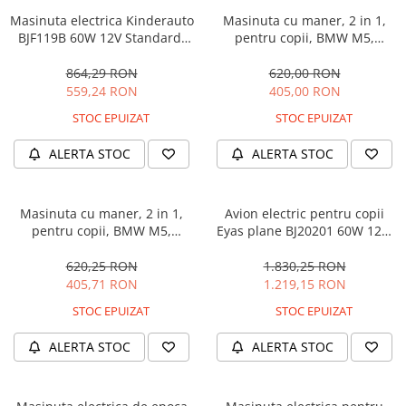
Masinuta electrica Kinderauto
Masinuta cu maner, 2 in 1,
BJF119B 60W 12V Standard,
pentru copii, BMW M5,
culoare Alba
PREMIUM, culoare Albastru
864,29 RON
620,00 RON
559,24 RON
405,00 RON
STOC EPUIZAT
STOC EPUIZAT
ALERTA STOC
ALERTA STOC
Masinuta cu maner, 2 in 1,
Avion electric pentru copii
pentru copii, BMW M5,
Eyas plane BJ20201 60W 12V,
PREMIUM, culoare Neagra
telecomanda, culoare Rosie
620,25 RON
1.830,25 RON
405,71 RON
1.219,15 RON
STOC EPUIZAT
STOC EPUIZAT
ALERTA STOC
ALERTA STOC