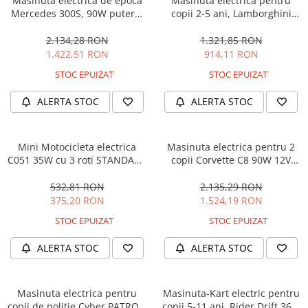
Masinuta electrica de epoca
Masinuta electrica pentru
Mercedes 300S, 90W putere,
copii 2-5 ani, Lamborghini
12V PREMIUM #Beige
Huracan, 4x4, putere 120W
12V, galbena
2.134,28 RON
1.321,85 RON
1.422,51 RON
914,11 RON
STOC EPUIZAT
STOC EPUIZAT
ALERTA STOC
ALERTA STOC
Mini Motocicleta electrica
Masinuta electrica pentru 2
C051 35W cu 3 roti STANDARD
copii Corvette C8 90W 12V
#Albastru
STANDARD, culoare Rosie
532,81 RON
2.135,29 RON
375,20 RON
1.524,19 RON
STOC EPUIZAT
STOC EPUIZAT
ALERTA STOC
ALERTA STOC
Masinuta electrica pentru
Masinuta-Kart electric pentru
copii de politie Cyber PATROL,
copii 5-11 ani, Rider Drift 360,