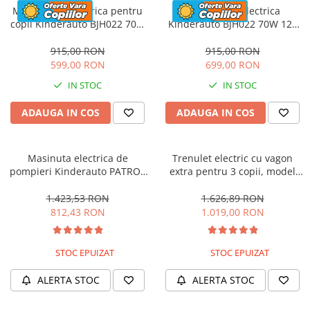
Motocicleta electrica pentru
Motocicleta electrica
copii Kinderauto BJH022 70W
Kinderauto BJH022 70W 12V
12V, culoare Albastru
cu roti moi, scaun tapitat,
culoare Rosie
915,00 RON
915,00 RON
599,00 RON
699,00 RON
IN STOC
IN STOC
ADAUGA IN COS
ADAUGA IN COS
Masinuta electrica de
Trenulet electric cu vagon
pompieri Kinderauto PATROL
extra pentru 3 copii, model
BJJ306 70W 12V, culoare Rosu
SX1919, 12V, 180W, roti moi,
music player, albastru
1.423,53 RON
1.626,89 RON
812,43 RON
1.019,00 RON
STOC EPUIZAT
STOC EPUIZAT
ALERTA STOC
ALERTA STOC