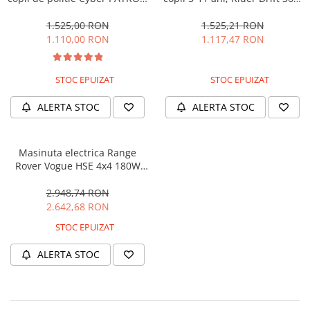
cu efecte sonore si luminoase,
180W, 24V, culoare Rosie
90W, 12V, Black & White
1.525,00 RON
1.525,21 RON
1.110,00 RON
1.117,47 RON
STOC EPUIZAT
STOC EPUIZAT
ALERTA STOC
ALERTA STOC
Masinuta electrica Range
Rover Vogue HSE 4x4 180W
DELUXE, player MP4 #Negru
2.948,74 RON
2.642,68 RON
STOC EPUIZAT
ALERTA STOC