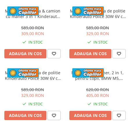
Masinuta electrica & camion
Masinuta electrica de politie
cu maner 3 in 1 Kinderauto
Kinderauto Police 30W 6V cu
FireTruck 30W 6V, scaun
megafon si music player,
tapitat, music player
bluetooth, culoare Alb
589,00 RON
589,00 RON
309,00 RON
329,00 RON
IN STOC
IN STOC
ADAUGA IN COS
ADAUGA IN COS
Masinuta electrica de politie
Masinuta cu maner, 2 in 1,
Kinderauto Police 30W 6V cu
pentru copii, BMW M5,
megafon si music player,
PREMIUM, culoare Rosu
bluetooth, culoare Rosu
589,00 RON
620,00 RON
329,00 RON
405,00 RON
IN STOC
IN STOC
ADAUGA IN COS
ADAUGA IN COS