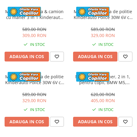
Masinuta electrica & camion
Masinuta electrica de politie
cu maner 3 in 1 Kinderauto
Kinderauto Police 30W 6V cu
FireTruck 30W 6V, scaun
megafon si music player,
tapitat, music player
bluetooth, culoare Alb
589,00 RON
589,00 RON
309,00 RON
329,00 RON
IN STOC
IN STOC
ADAUGA IN COS
ADAUGA IN COS
Masinuta electrica de politie
Masinuta cu maner, 2 in 1,
Kinderauto Police 30W 6V cu
pentru copii, BMW M5,
megafon si music player,
PREMIUM, culoare Rosu
bluetooth, culoare Rosu
589,00 RON
620,00 RON
329,00 RON
405,00 RON
IN STOC
IN STOC
ADAUGA IN COS
ADAUGA IN COS