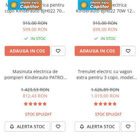
Motocicleta electrica pentru
Motocicleta electrica
copii Kinderauto BJH022 70W
Kinderauto BJH022 70W 12V
12V, culoare Albastru
cu roti moi, scaun tapitat,
culoare Rosie
915,00 RON
915,00 RON
599,00 RON
699,00 RON
IN STOC
IN STOC
ADAUGA IN COS
ADAUGA IN COS
Masinuta electrica de
Trenulet electric cu vagon
pompieri Kinderauto PATROL
extra pentru 3 copii, model
BJJ306 70W 12V, culoare Rosu
SX1919, 12V, 180W, roti moi,
music player, albastru
1.423,53 RON
1.626,89 RON
812,43 RON
1.019,00 RON
STOC EPUIZAT
STOC EPUIZAT
ALERTA STOC
ALERTA STOC