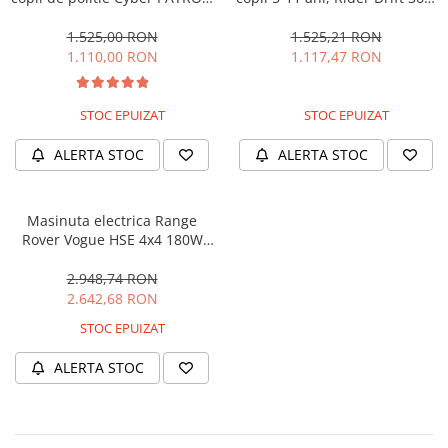
cu efecte sonore si luminoase,
180W, 24V, culoare Rosie
90W, 12V, Black & White
1.525,00 RON
1.525,21 RON
1.110,00 RON
1.117,47 RON
STOC EPUIZAT
STOC EPUIZAT
ALERTA STOC
ALERTA STOC
Masinuta electrica Range
Rover Vogue HSE 4x4 180W
DELUXE, player MP4 #Negru
2.948,74 RON
2.642,68 RON
STOC EPUIZAT
ALERTA STOC