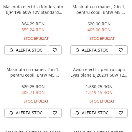
Masinuta electrica Kinderauto
Masinuta cu maner, 2 in 1,
BJF119B 60W 12V Standard,
pentru copii, BMW M5,
culoare Alba
PREMIUM, culoare Albastru
864,29 RON
620,00 RON
559,24 RON
405,00 RON
STOC EPUIZAT
STOC EPUIZAT
ALERTA STOC
ALERTA STOC
Masinuta cu maner, 2 in 1,
Avion electric pentru copii
pentru copii, BMW M5,
Eyas plane BJ20201 60W 12V,
PREMIUM, culoare Neagra
telecomanda, culoare Rosie
620,25 RON
1.830,25 RON
405,71 RON
1.219,15 RON
STOC EPUIZAT
STOC EPUIZAT
ALERTA STOC
ALERTA STOC