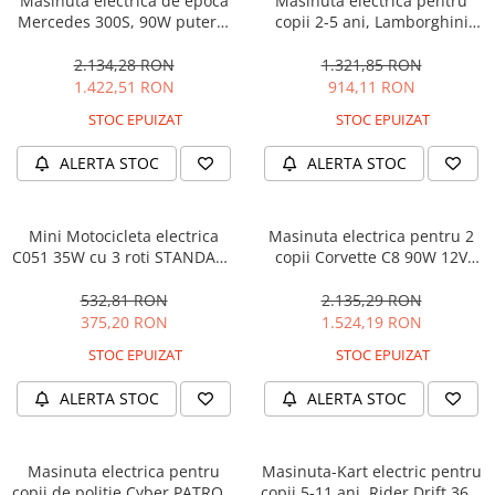
Masinuta electrica de epoca
Masinuta electrica pentru
Mercedes 300S, 90W putere,
copii 2-5 ani, Lamborghini
12V PREMIUM #Beige
Huracan, 4x4, putere 120W
12V, galbena
2.134,28 RON
1.321,85 RON
1.422,51 RON
914,11 RON
STOC EPUIZAT
STOC EPUIZAT
ALERTA STOC
ALERTA STOC
Mini Motocicleta electrica
Masinuta electrica pentru 2
C051 35W cu 3 roti STANDARD
copii Corvette C8 90W 12V
#Albastru
STANDARD, culoare Rosie
532,81 RON
2.135,29 RON
375,20 RON
1.524,19 RON
STOC EPUIZAT
STOC EPUIZAT
ALERTA STOC
ALERTA STOC
Masinuta electrica pentru
Masinuta-Kart electric pentru
copii de politie Cyber PATROL,
copii 5-11 ani, Rider Drift 360,