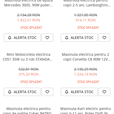
Masinuta electrica de epoca
Masinuta electrica pentru
Mercedes 300S, 90W putere,
copii 2-5 ani, Lamborghini
12V PREMIUM #Beige
Huracan, 4x4, putere 120W
12V, galbena
2.134,28 RON
1.321,85 RON
1.422,51 RON
914,11 RON
STOC EPUIZAT
STOC EPUIZAT
ALERTA STOC
ALERTA STOC
Mini Motocicleta electrica
Masinuta electrica pentru 2
C051 35W cu 3 roti STANDARD
copii Corvette C8 90W 12V
#Albastru
STANDARD, culoare Rosie
532,81 RON
2.135,29 RON
375,20 RON
1.524,19 RON
STOC EPUIZAT
STOC EPUIZAT
ALERTA STOC
ALERTA STOC
Masinuta electrica pentru
Masinuta-Kart electric pentru
copii de politie Cyber PATROL,
copii 5-11 ani, Rider Drift 360,