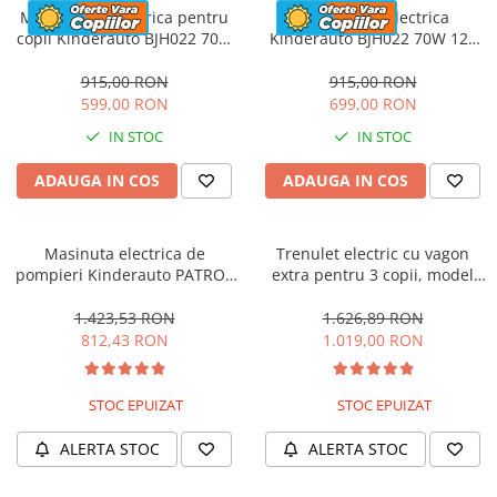
Motocicleta electrica pentru
Motocicleta electrica
copii Kinderauto BJH022 70W
Kinderauto BJH022 70W 12V
12V, culoare Albastru
cu roti moi, scaun tapitat,
culoare Rosie
915,00 RON
915,00 RON
599,00 RON
699,00 RON
IN STOC
IN STOC
ADAUGA IN COS
ADAUGA IN COS
Masinuta electrica de
Trenulet electric cu vagon
pompieri Kinderauto PATROL
extra pentru 3 copii, model
BJJ306 70W 12V, culoare Rosu
SX1919, 12V, 180W, roti moi,
music player, albastru
1.423,53 RON
1.626,89 RON
812,43 RON
1.019,00 RON
STOC EPUIZAT
STOC EPUIZAT
ALERTA STOC
ALERTA STOC