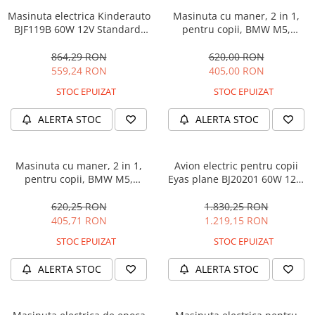
Masinuta electrica Kinderauto
Masinuta cu maner, 2 in 1,
BJF119B 60W 12V Standard,
pentru copii, BMW M5,
culoare Alba
PREMIUM, culoare Albastru
864,29 RON
620,00 RON
559,24 RON
405,00 RON
STOC EPUIZAT
STOC EPUIZAT
ALERTA STOC
ALERTA STOC
Masinuta cu maner, 2 in 1,
Avion electric pentru copii
pentru copii, BMW M5,
Eyas plane BJ20201 60W 12V,
PREMIUM, culoare Neagra
telecomanda, culoare Rosie
620,25 RON
1.830,25 RON
405,71 RON
1.219,15 RON
STOC EPUIZAT
STOC EPUIZAT
ALERTA STOC
ALERTA STOC