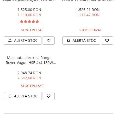
cu efecte sonore si luminoase,
180W, 24V, culoare Rosie
90W, 12V, Black & White
1.525,00 RON
1.525,21 RON
1.110,00 RON
1.117,47 RON
STOC EPUIZAT
STOC EPUIZAT
ALERTA STOC
ALERTA STOC
Masinuta electrica Range
Rover Vogue HSE 4x4 180W
DELUXE, player MP4 #Negru
2.948,74 RON
2.642,68 RON
STOC EPUIZAT
ALERTA STOC