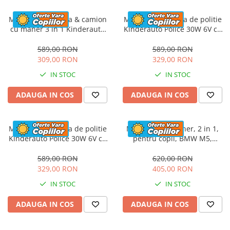
Masinuta electrica & camion
Masinuta electrica de politie
cu maner 3 in 1 Kinderauto
Kinderauto Police 30W 6V cu
FireTruck 30W 6V, scaun
megafon si music player,
tapitat, music player
bluetooth, culoare Alb
589,00 RON
589,00 RON
309,00 RON
329,00 RON
IN STOC
IN STOC
ADAUGA IN COS
ADAUGA IN COS
Masinuta electrica de politie
Masinuta cu maner, 2 in 1,
Kinderauto Police 30W 6V cu
pentru copii, BMW M5,
megafon si music player,
PREMIUM, culoare Rosu
bluetooth, culoare Rosu
589,00 RON
620,00 RON
329,00 RON
405,00 RON
IN STOC
IN STOC
ADAUGA IN COS
ADAUGA IN COS