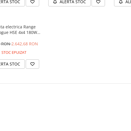
ERTA STOC
ALERTA STOC
AL
ta electrica Range
ogue HSE 4x4 180W
 player MP4 #Negru
4 RON
2.642,68 RON
STOC EPUIZAT
ERTA STOC