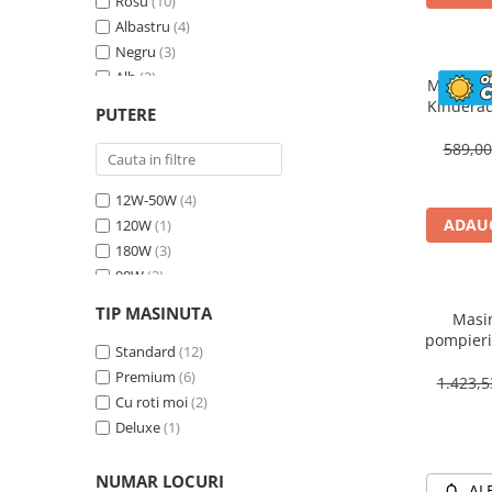
Rosu
(10)
Albastru
(4)
Negru
(3)
Alb
(2)
Masinuta
Bej
(1)
Kinderau
PUTERE
megafo
Galben
(1)
blueto
589,0
12W-50W
(4)
ADAUG
120W
(1)
180W
(3)
90W
(3)
70W
(4)
TIP MASINUTA
Masin
30W
(1)
pompieri
60W
Standard
(2)
(12)
BJJ306 7
Premium
(6)
1.423,
Cu roti moi
(2)
Deluxe
(1)
NUMAR LOCURI
AL