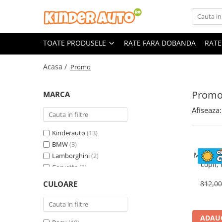
Toate Produsele
TOATE PRODUSELE
RATE FARA DOBANDA
RATE
Produse in stoc
Masinute electrice
Acasa /
Promo
Motociclete electrice
ATV & UTV Electrice
Prom
MARCA
Vehicule electrice adulti
Afiseaza:
Vehicule speciale copii
Motociclete Drift-Trike
Kinderauto
(13)
Masinute electrice Mercedes
BMW
(3)
Motocicl
Lamborghini
(2)
Masinute electrice tip SUV
copii,
Corvette
(1)
Piese & Accesorii
ST
Land Rover
(1)
Jucarii RC cu telecomanda
CULOARE
812,0
Mercedes
(1)
ADAUG