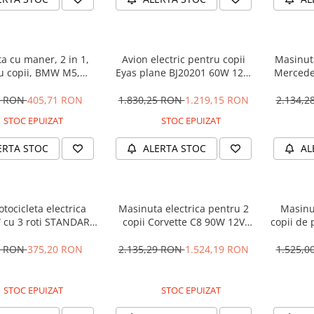
a cu maner, 2 in 1,
Avion electric pentru copii
Masinuta
u copii, BMW M5,
Eyas plane BJ20201 60W 12V,
Mercede
M, culoare Neagra
telecomanda, culoare Rosie
12V 
5 RON
405,71 RON
1.830,25 RON
1.219,15 RON
2.134,
STOC EPUIZAT
STOC EPUIZAT
ERTA STOC
ALERTA STOC
AL
tocicleta electrica
Masinuta electrica pentru 2
Masinu
 cu 3 roti STANDARD
copii Corvette C8 90W 12V
copii de 
#Albastru
STANDARD, culoare Rosie
cu efecte
90W, 1
1 RON
375,20 RON
2.135,29 RON
1.524,19 RON
1.525,
STOC EPUIZAT
STOC EPUIZAT