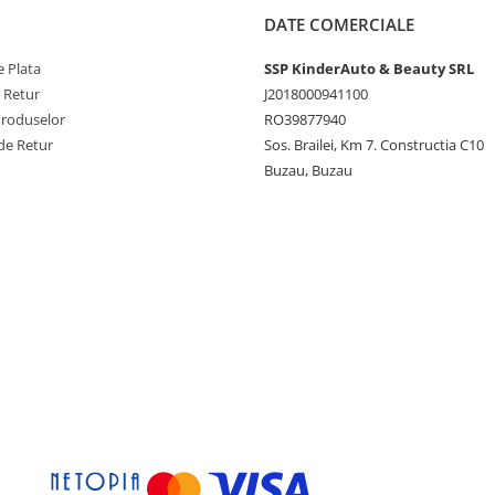
DATE COMERCIALE
 Plata
SSP KinderAuto & Beauty SRL
e Retur
J2018000941100
Produselor
RO39877940
de Retur
Sos. Brailei, Km 7. Constructia C10
Buzau, Buzau