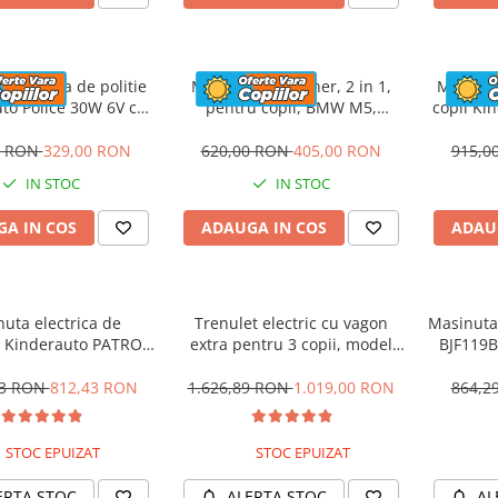
 electrica de politie
Masinuta cu maner, 2 in 1,
Motocicl
to Police 30W 6V cu
pentru copii, BMW M5,
copii Ki
n si music player,
PREMIUM, culoare Rosu
12V,
oth, culoare Rosu
0 RON
329,00 RON
620,00 RON
405,00 RON
915,0
IN STOC
IN STOC
A IN COS
ADAUGA IN COS
ADAU
uta electrica de
Trenulet electric cu vagon
Masinuta 
 Kinderauto PATROL
extra pentru 3 copii, model
BJF119B
0W 12V, culoare Rosu
SX1919, 12V, 180W, roti moi,
music player, albastru
53 RON
812,43 RON
1.626,89 RON
1.019,00 RON
864,2
STOC EPUIZAT
STOC EPUIZAT
ERTA STOC
ALERTA STOC
AL