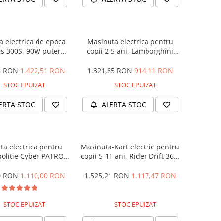
 electrica de epoca
Masinuta electrica pentru
s 300S, 90W putere,
copii 2-5 ani, Lamborghini
PREMIUM #Beige
Huracan, 4x4, putere 120W
12V, galbena
28 RON
1.422,51 RON
1.321,85 RON
914,11 RON
STOC EPUIZAT
STOC EPUIZAT
ERTA STOC
ALERTA STOC
ta electrica pentru
Masinuta-Kart electric pentru
politie Cyber PATROL,
copii 5-11 ani, Rider Drift 360,
 sonore si luminoase,
180W, 24V, culoare Rosie
2V, Black & White
00 RON
1.110,00 RON
1.525,21 RON
1.117,47 RON
STOC EPUIZAT
STOC EPUIZAT