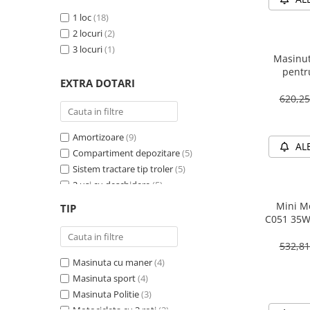
1 loc
(18)
2 locuri
(2)
3 locuri
(1)
Masinut
pentr
EXTRA DOTARI
PREMIU
620,2
Amortizoare
(9)
AL
Compartiment depozitare
(5)
Sistem tractare tip troler
(5)
2 usi cu deschidere
(5)
Sirena
(4)
Mini Mo
TIP
Girofar
(4)
C051 35W
Schimbator viteza
(4)
532,8
Bluetooth
(4)
Masinuta cu maner
(4)
Baterie detasabila
(3)
Masinuta sport
(4)
Megafon
(2)
Masinuta Politie
(3)
4X4
(2)
Motocicleta cu 3 roti
(2)