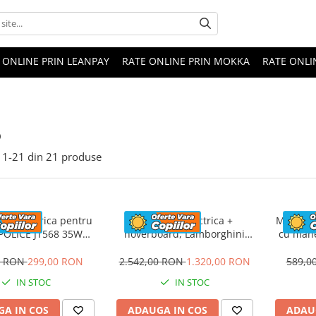
 ONLINE PRIN LEANPAY
RATE ONLINE PRIN MOKKA
RATE ONLI
o
1-
21
din
21
produse
eta electrica pentru
Masinuta electrica +
Masinuta
 POLICE JT568 35W
hoverboard, Lamborghini
cu mane
ANDARD #Rosu
Aventador SVJ, 70W, 12V 14Ah
FireTr
premium, Rosu
tapi
0 RON
299,00 RON
2.542,00 RON
1.320,00 RON
589,0
IN STOC
IN STOC
A IN COS
ADAUGA IN COS
ADAU