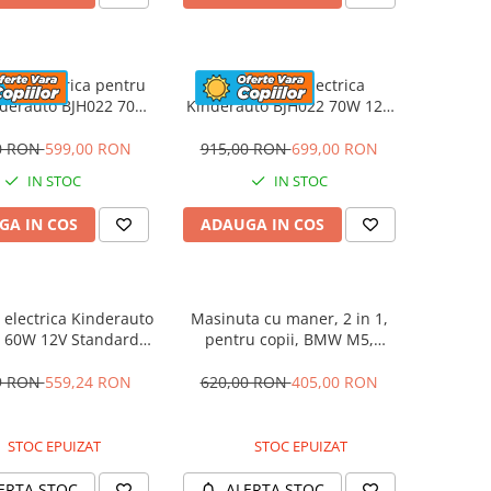
eta electrica pentru
Motocicleta electrica
nderauto BJH022 70W
Kinderauto BJH022 70W 12V
 culoare Albastru
cu roti moi, scaun tapitat,
culoare Rosie
0 RON
599,00 RON
915,00 RON
699,00 RON
IN STOC
IN STOC
GA IN COS
ADAUGA IN COS
electrica Kinderauto
Masinuta cu maner, 2 in 1,
 60W 12V Standard,
pentru copii, BMW M5,
culoare Alba
PREMIUM, culoare Albastru
9 RON
559,24 RON
620,00 RON
405,00 RON
STOC EPUIZAT
STOC EPUIZAT
ERTA STOC
ALERTA STOC