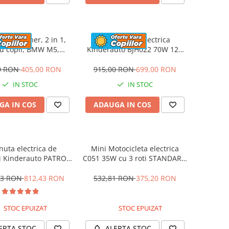
a cu maner, 2 in 1,
Motocicleta electrica
u copii, BMW M5,
Kinderauto BJH022 70W 12V
UM, culoare Rosu
cu roti moi, scaun tapitat,
culoare Rosie
0 RON
405,00 RON
915,00 RON
699,00 RON
IN STOC
IN STOC
GA IN COS
ADAUGA IN COS
nuta electrica de
Mini Motocicleta electrica
i Kinderauto PATROL
C051 35W cu 3 roti STANDARD
0W 12V, culoare Rosu
#Albastru
53 RON
812,43 RON
532,81 RON
375,20 RON
STOC EPUIZAT
STOC EPUIZAT
ERTA STOC
ALERTA STOC