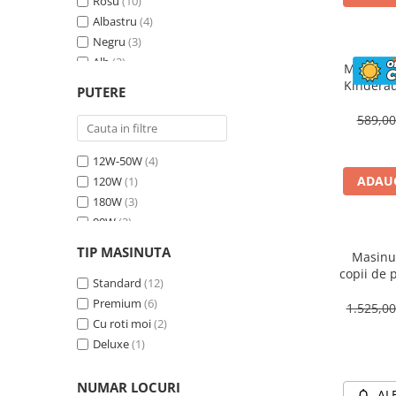
Rosu
(10)
Albastru
(4)
Negru
(3)
Alb
(2)
Masinuta
Bej
(1)
Kinderau
PUTERE
megafo
Galben
(1)
blueto
589,0
12W-50W
(4)
ADAUG
120W
(1)
180W
(3)
90W
(3)
70W
(4)
TIP MASINUTA
Masinut
30W
(1)
copii de 
60W
Standard
(2)
(12)
cu efecte
Premium
(6)
90W, 1
1.525,0
Cu roti moi
(2)
Deluxe
(1)
NUMAR LOCURI
AL