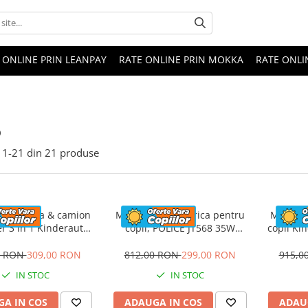
 ONLINE PRIN LEANPAY
RATE ONLINE PRIN MOKKA
RATE ONLI
o
1-
21
din
21
produse
 electrica & camion
Motocicleta electrica pentru
Motocicl
r 3 in 1 Kinderauto
copii, POLICE JT568 35W
copii Ki
uck 30W 6V, scaun
STANDARD #Rosu
12V,
tat, music player
0 RON
309,00 RON
812,00 RON
299,00 RON
915,0
IN STOC
IN STOC
A IN COS
ADAUGA IN COS
ADAU