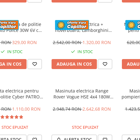
 electrica de politie
Masinuta electrica +
Masinut
to Police 30W 6V cu
hoverboard, Lamborghini
pentr
n si music player,
Aventador SVJ, 70W, 12V 14Ah
PREMI
oth, culoare Rosu
premium, Rosu
0 RON
329,00 RON
2.542,00 RON
1.320,00 RON
620,0
IN STOC
IN STOC
A IN COS
ADAUGA IN COS
ADAU
a electrica pentru
Masinuta electrica Range
Masi
politie Cyber PATROL,
Rover Vogue HSE 4x4 180W
pompier
 sonore si luminoase,
DELUXE, player MP4 #Negru
BJJ306 7
2V, Black & White
0 RON
1.110,00 RON
2.948,74 RON
2.642,68 RON
1.423,
STOC EPUIZAT
STOC EPUIZAT
ERTA STOC
ALERTA STOC
AL