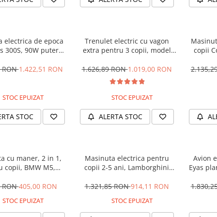
 electrica de epoca
Trenulet electric cu vagon
Masinut
 300S, 90W putere,
extra pentru 3 copii, model
copii 
PREMIUM #Beige
SX1919, 12V, 180W, roti moi,
STANDA
music player, albastru
8 RON
1.422,51 RON
1.626,89 RON
1.019,00 RON
2.135,
STOC EPUIZAT
STOC EPUIZAT
ERTA STOC
ALERTA STOC
AL
a cu maner, 2 in 1,
Masinuta electrica pentru
Avion e
u copii, BMW M5,
copii 2-5 ani, Lamborghini
Eyas pla
, culoare Albastru
Huracan, 4x4, putere 120W
telecom
12V, galbena
0 RON
405,00 RON
1.321,85 RON
914,11 RON
1.830,
STOC EPUIZAT
STOC EPUIZAT