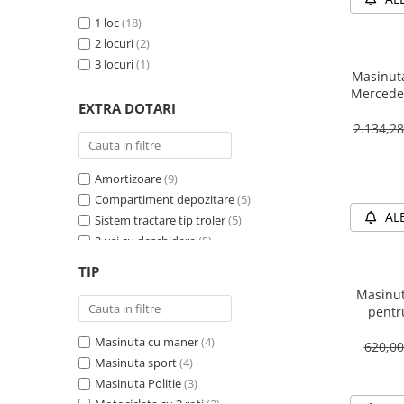
1 loc
(18)
2 locuri
(2)
3 locuri
(1)
Masinuta
Mercedes
EXTRA DOTARI
12V 
2.134,2
Amortizoare
(9)
Compartiment depozitare
(5)
AL
Sistem tractare tip troler
(5)
2 usi cu deschidere
(5)
Sirena
(4)
TIP
Girofar
(4)
Masinut
Schimbator viteza
(4)
pentr
Bluetooth
(4)
PREMIUM
Masinuta cu maner
(4)
Baterie detasabila
(3)
620,0
Masinuta sport
(4)
Megafon
(2)
Masinuta Politie
(3)
4X4
(2)
Motocicleta cu 3 roti
(2)