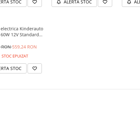
ERTA STOC
ALERTA STOC
AL
electrica Kinderauto
 60W 12V Standard,
culoare Alba
9 RON
559,24 RON
STOC EPUIZAT
ERTA STOC