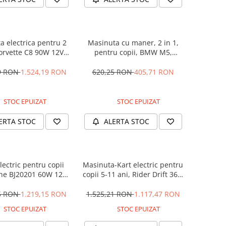
a electrica pentru 2
Masinuta cu maner, 2 in 1,
Corvette C8 90W 12V
pentru copii, BMW M5,
RD, culoare Rosie
PREMIUM, culoare Neagra
29 RON
1.524,19 RON
620,25 RON
405,71 RON
STOC EPUIZAT
STOC EPUIZAT
ERTA STOC
ALERTA STOC
lectric pentru copii
Masinuta-Kart electric pentru
ne BJ20201 60W 12V,
copii 5-11 ani, Rider Drift 360,
anda, culoare Rosie
180W, 24V, culoare Rosie
25 RON
1.219,15 RON
1.525,21 RON
1.117,47 RON
STOC EPUIZAT
STOC EPUIZAT