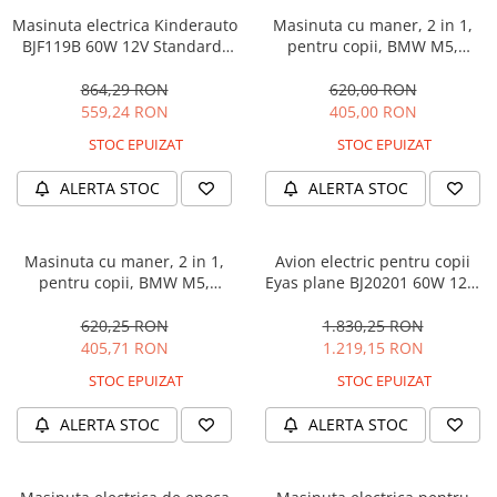
Masinuta electrica Kinderauto
Masinuta cu maner, 2 in 1,
BJF119B 60W 12V Standard,
pentru copii, BMW M5,
culoare Alba
PREMIUM, culoare Albastru
864,29 RON
620,00 RON
559,24 RON
405,00 RON
STOC EPUIZAT
STOC EPUIZAT
ALERTA STOC
ALERTA STOC
Masinuta cu maner, 2 in 1,
Avion electric pentru copii
pentru copii, BMW M5,
Eyas plane BJ20201 60W 12V,
PREMIUM, culoare Neagra
telecomanda, culoare Rosie
620,25 RON
1.830,25 RON
405,71 RON
1.219,15 RON
STOC EPUIZAT
STOC EPUIZAT
ALERTA STOC
ALERTA STOC