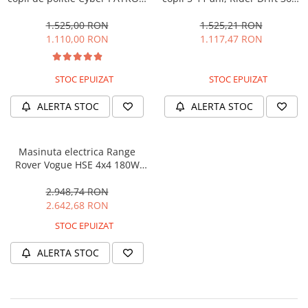
cu efecte sonore si luminoase,
180W, 24V, culoare Rosie
90W, 12V, Black & White
1.525,00 RON
1.525,21 RON
1.110,00 RON
1.117,47 RON
STOC EPUIZAT
STOC EPUIZAT
ALERTA STOC
ALERTA STOC
Masinuta electrica Range
Rover Vogue HSE 4x4 180W
DELUXE, player MP4 #Negru
2.948,74 RON
2.642,68 RON
STOC EPUIZAT
ALERTA STOC