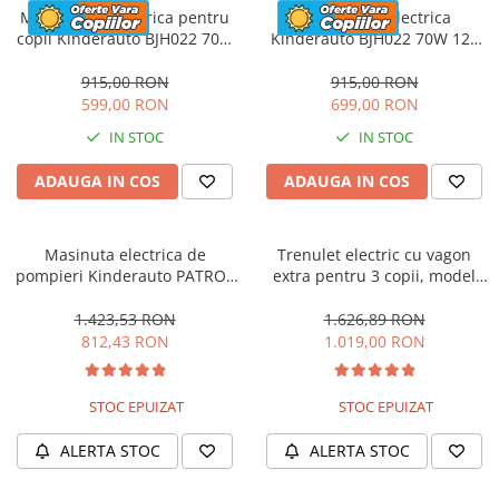
Motocicleta electrica pentru
Motocicleta electrica
copii Kinderauto BJH022 70W
Kinderauto BJH022 70W 12V
12V, culoare Albastru
cu roti moi, scaun tapitat,
culoare Rosie
915,00 RON
915,00 RON
599,00 RON
699,00 RON
IN STOC
IN STOC
ADAUGA IN COS
ADAUGA IN COS
Masinuta electrica de
Trenulet electric cu vagon
pompieri Kinderauto PATROL
extra pentru 3 copii, model
BJJ306 70W 12V, culoare Rosu
SX1919, 12V, 180W, roti moi,
music player, albastru
1.423,53 RON
1.626,89 RON
812,43 RON
1.019,00 RON
STOC EPUIZAT
STOC EPUIZAT
ALERTA STOC
ALERTA STOC