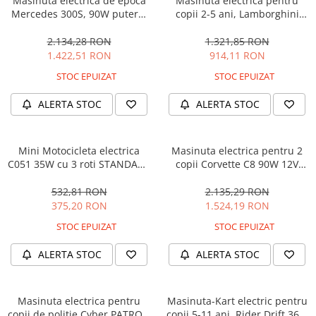
Masinuta electrica de epoca
Masinuta electrica pentru
Mercedes 300S, 90W putere,
copii 2-5 ani, Lamborghini
12V PREMIUM #Beige
Huracan, 4x4, putere 120W
12V, galbena
2.134,28 RON
1.321,85 RON
1.422,51 RON
914,11 RON
STOC EPUIZAT
STOC EPUIZAT
ALERTA STOC
ALERTA STOC
Mini Motocicleta electrica
Masinuta electrica pentru 2
C051 35W cu 3 roti STANDARD
copii Corvette C8 90W 12V
#Albastru
STANDARD, culoare Rosie
532,81 RON
2.135,29 RON
375,20 RON
1.524,19 RON
STOC EPUIZAT
STOC EPUIZAT
ALERTA STOC
ALERTA STOC
Masinuta electrica pentru
Masinuta-Kart electric pentru
copii de politie Cyber PATROL,
copii 5-11 ani, Rider Drift 360,