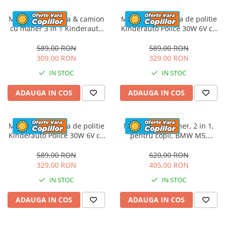
Masinuta electrica & camion
Masinuta electrica de politie
cu maner 3 in 1 Kinderauto
Kinderauto Police 30W 6V cu
FireTruck 30W 6V, scaun
megafon si music player,
tapitat, music player
bluetooth, culoare Alb
589,00 RON
589,00 RON
309,00 RON
329,00 RON
IN STOC
IN STOC
ADAUGA IN COS
ADAUGA IN COS
Masinuta electrica de politie
Masinuta cu maner, 2 in 1,
Kinderauto Police 30W 6V cu
pentru copii, BMW M5,
megafon si music player,
PREMIUM, culoare Rosu
bluetooth, culoare Rosu
589,00 RON
620,00 RON
329,00 RON
405,00 RON
IN STOC
IN STOC
ADAUGA IN COS
ADAUGA IN COS