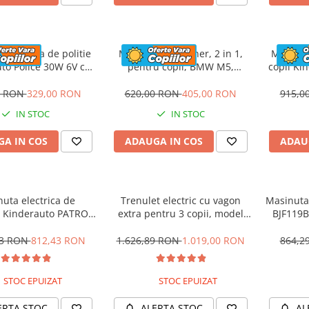
 electrica de politie
Masinuta cu maner, 2 in 1,
Motocicl
to Police 30W 6V cu
pentru copii, BMW M5,
copii Ki
n si music player,
PREMIUM, culoare Rosu
12V,
oth, culoare Rosu
0 RON
329,00 RON
620,00 RON
405,00 RON
915,0
IN STOC
IN STOC
A IN COS
ADAUGA IN COS
ADAU
uta electrica de
Trenulet electric cu vagon
Masinuta 
 Kinderauto PATROL
extra pentru 3 copii, model
BJF119B
0W 12V, culoare Rosu
SX1919, 12V, 180W, roti moi,
music player, albastru
53 RON
812,43 RON
1.626,89 RON
1.019,00 RON
864,2
STOC EPUIZAT
STOC EPUIZAT
ERTA STOC
ALERTA STOC
AL