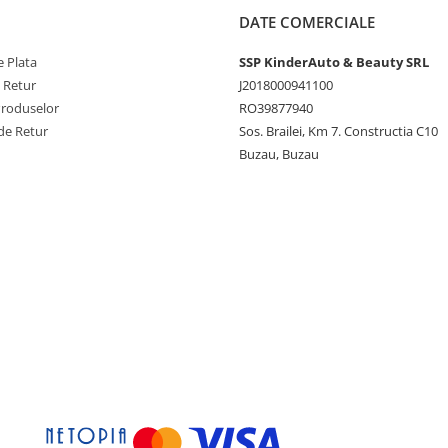
DATE COMERCIALE
 Plata
SSP KinderAuto & Beauty SRL
e Retur
J2018000941100
Produselor
RO39877940
de Retur
Sos. Brailei, Km 7. Constructia C10
Buzau, Buzau