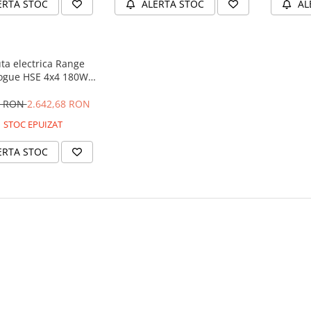
ERTA STOC
ALERTA STOC
AL
ta electrica Range
ogue HSE 4x4 180W
 player MP4 #Negru
4 RON
2.642,68 RON
STOC EPUIZAT
ERTA STOC