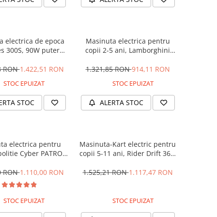
 electrica de epoca
Masinuta electrica pentru
s 300S, 90W putere,
copii 2-5 ani, Lamborghini
PREMIUM #Beige
Huracan, 4x4, putere 120W
12V, galbena
28 RON
1.422,51 RON
1.321,85 RON
914,11 RON
STOC EPUIZAT
STOC EPUIZAT
ERTA STOC
ALERTA STOC
ta electrica pentru
Masinuta-Kart electric pentru
politie Cyber PATROL,
copii 5-11 ani, Rider Drift 360,
 sonore si luminoase,
180W, 24V, culoare Rosie
2V, Black & White
00 RON
1.110,00 RON
1.525,21 RON
1.117,47 RON
STOC EPUIZAT
STOC EPUIZAT