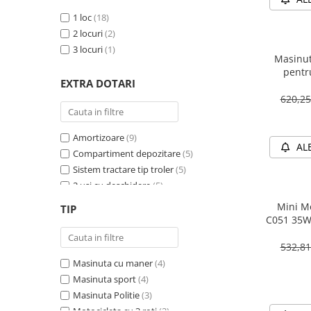
1 loc
(18)
2 locuri
(2)
3 locuri
(1)
Masinut
pentr
EXTRA DOTARI
PREMIU
620,2
Amortizoare
(9)
AL
Compartiment depozitare
(5)
Sistem tractare tip troler
(5)
2 usi cu deschidere
(5)
Sirena
(4)
Mini Mo
TIP
Girofar
(4)
C051 35W
Schimbator viteza
(4)
532,8
Bluetooth
(4)
Masinuta cu maner
(4)
Baterie detasabila
(3)
Masinuta sport
(4)
Megafon
(2)
Masinuta Politie
(3)
4X4
(2)
Motocicleta cu 3 roti
(2)