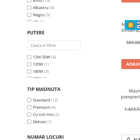
Rosu
(10)
Albastru
(4)
Negru
(3)
Alb
(2)
Masinuta
Bej
(1)
Kinderau
PUTERE
megafo
Galben
(1)
blueto
589,0
12W-50W
(4)
ADAUG
120W
(1)
180W
(3)
90W
(3)
70W
(4)
TIP MASINUTA
Masin
30W
(1)
pompieri
60W
Standard
(2)
(12)
BJJ306 7
Premium
(6)
1.423,
Cu roti moi
(2)
Deluxe
(1)
NUMAR LOCURI
AL