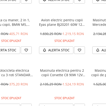
a cu maner, 2 in 1,
Avion electric pentru copii
Masinuta
u copii, BMW M5,
Eyas plane BJ20201 60W 12V,
Mercede
M, culoare Neagra
telecomanda, culoare Rosie
12V 
5 RON
405,71 RON
1.830,25 RON
1.219,15 RON
2.134,
STOC EPUIZAT
STOC EPUIZAT
ERTA STOC
ALERTA STOC
AL
tocicleta electrica
Masinuta electrica pentru 2
Masinu
 cu 3 roti STANDARD
copii Corvette C8 90W 12V
copii de 
#Albastru
STANDARD, culoare Rosie
cu efecte
90W, 1
1 RON
375,20 RON
2.135,29 RON
1.524,19 RON
1.525,
STOC EPUIZAT
STOC EPUIZAT