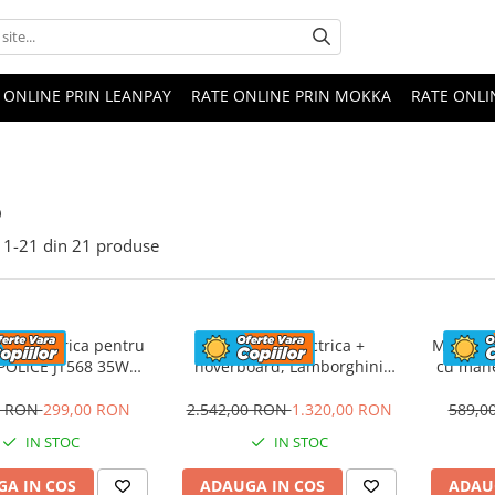
 ONLINE PRIN LEANPAY
RATE ONLINE PRIN MOKKA
RATE ONLI
o
1-
21
din
21
produse
eta electrica pentru
Masinuta electrica +
Masinuta
 POLICE JT568 35W
hoverboard, Lamborghini
cu mane
ANDARD #Rosu
Aventador SVJ, 70W, 12V 14Ah
FireTr
premium, Rosu
tapi
0 RON
299,00 RON
2.542,00 RON
1.320,00 RON
589,0
IN STOC
IN STOC
A IN COS
ADAUGA IN COS
ADAU