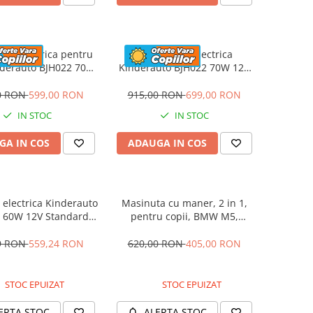
eta electrica pentru
Motocicleta electrica
nderauto BJH022 70W
Kinderauto BJH022 70W 12V
 culoare Albastru
cu roti moi, scaun tapitat,
culoare Rosie
0 RON
599,00 RON
915,00 RON
699,00 RON
IN STOC
IN STOC
GA IN COS
ADAUGA IN COS
electrica Kinderauto
Masinuta cu maner, 2 in 1,
 60W 12V Standard,
pentru copii, BMW M5,
culoare Alba
PREMIUM, culoare Albastru
9 RON
559,24 RON
620,00 RON
405,00 RON
STOC EPUIZAT
STOC EPUIZAT
ERTA STOC
ALERTA STOC