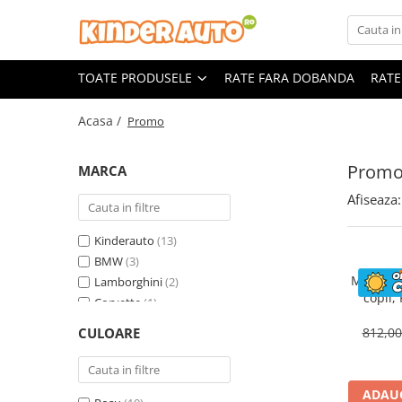
Toate Produsele
TOATE PRODUSELE
RATE FARA DOBANDA
RATE
Produse in stoc
Masinute electrice
Acasa /
Promo
Motociclete electrice
ATV & UTV Electrice
Prom
MARCA
Vehicule electrice adulti
Afiseaza:
Vehicule speciale copii
Motociclete Drift-Trike
Kinderauto
(13)
Masinute electrice Mercedes
BMW
(3)
Motocicl
Lamborghini
(2)
Masinute electrice tip SUV
copii,
Corvette
(1)
Piese & Accesorii
ST
Land Rover
(1)
Jucarii RC cu telecomanda
CULOARE
812,0
Mercedes
(1)
ADAUG