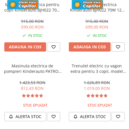
Motocicleta electrica pentru
Motocicleta electrica
copii Kinderauto BJH022 70W
Kinderauto BJH022 70W 12V
12V, culoare Albastru
cu roti moi, scaun tapitat,
culoare Rosie
915,00 RON
915,00 RON
599,00 RON
699,00 RON
IN STOC
IN STOC
ADAUGA IN COS
ADAUGA IN COS
Masinuta electrica de
Trenulet electric cu vagon
pompieri Kinderauto PATROL
extra pentru 3 copii, model
BJJ306 70W 12V, culoare Rosu
SX1919, 12V, 180W, roti moi,
music player, albastru
1.423,53 RON
1.626,89 RON
812,43 RON
1.019,00 RON
STOC EPUIZAT
STOC EPUIZAT
ALERTA STOC
ALERTA STOC