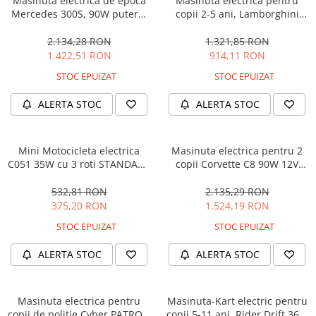
Masinuta electrica de epoca
Masinuta electrica pentru
Mercedes 300S, 90W putere,
copii 2-5 ani, Lamborghini
12V PREMIUM #Beige
Huracan, 4x4, putere 120W
12V, galbena
2.134,28 RON
1.321,85 RON
1.422,51 RON
914,11 RON
STOC EPUIZAT
STOC EPUIZAT
ALERTA STOC
ALERTA STOC
Mini Motocicleta electrica
Masinuta electrica pentru 2
C051 35W cu 3 roti STANDARD
copii Corvette C8 90W 12V
#Albastru
STANDARD, culoare Rosie
532,81 RON
2.135,29 RON
375,20 RON
1.524,19 RON
STOC EPUIZAT
STOC EPUIZAT
ALERTA STOC
ALERTA STOC
Masinuta electrica pentru
Masinuta-Kart electric pentru
copii de politie Cyber PATROL,
copii 5-11 ani, Rider Drift 360,