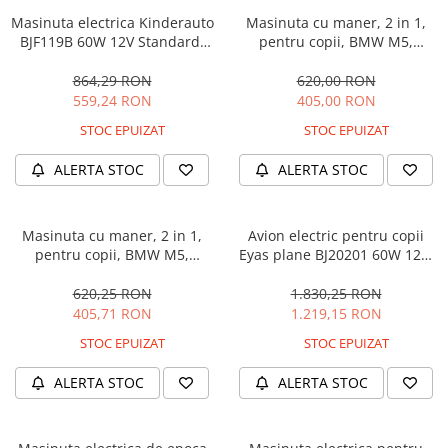
Masinuta electrica Kinderauto
Masinuta cu maner, 2 in 1,
BJF119B 60W 12V Standard,
pentru copii, BMW M5,
culoare Alba
PREMIUM, culoare Albastru
864,29 RON
620,00 RON
559,24 RON
405,00 RON
STOC EPUIZAT
STOC EPUIZAT
ALERTA STOC
ALERTA STOC
Masinuta cu maner, 2 in 1,
Avion electric pentru copii
pentru copii, BMW M5,
Eyas plane BJ20201 60W 12V,
PREMIUM, culoare Neagra
telecomanda, culoare Rosie
620,25 RON
1.830,25 RON
405,71 RON
1.219,15 RON
STOC EPUIZAT
STOC EPUIZAT
ALERTA STOC
ALERTA STOC