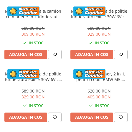
Masinuta electrica & camion
Masinuta electrica de politie
cu maner 3 in 1 Kinderauto
Kinderauto Police 30W 6V cu
FireTruck 30W 6V, scaun
megafon si music player,
tapitat, music player
bluetooth, culoare Alb
589,00 RON
589,00 RON
309,00 RON
329,00 RON
IN STOC
IN STOC
ADAUGA IN COS
ADAUGA IN COS
Masinuta electrica de politie
Masinuta cu maner, 2 in 1,
Kinderauto Police 30W 6V cu
pentru copii, BMW M5,
megafon si music player,
PREMIUM, culoare Rosu
bluetooth, culoare Rosu
589,00 RON
620,00 RON
329,00 RON
405,00 RON
IN STOC
IN STOC
ADAUGA IN COS
ADAUGA IN COS