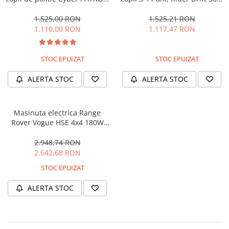
cu efecte sonore si luminoase,
180W, 24V, culoare Rosie
90W, 12V, Black & White
1.525,00 RON
1.525,21 RON
1.110,00 RON
1.117,47 RON
STOC EPUIZAT
STOC EPUIZAT
ALERTA STOC
ALERTA STOC
Masinuta electrica Range
Rover Vogue HSE 4x4 180W
DELUXE, player MP4 #Negru
2.948,74 RON
2.642,68 RON
STOC EPUIZAT
ALERTA STOC