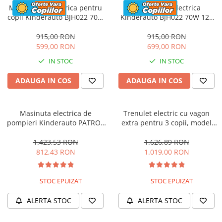
Motocicleta electrica pentru
Motocicleta electrica
copii Kinderauto BJH022 70W
Kinderauto BJH022 70W 12V
12V, culoare Albastru
cu roti moi, scaun tapitat,
culoare Rosie
915,00 RON
915,00 RON
599,00 RON
699,00 RON
IN STOC
IN STOC
ADAUGA IN COS
ADAUGA IN COS
Masinuta electrica de
Trenulet electric cu vagon
pompieri Kinderauto PATROL
extra pentru 3 copii, model
BJJ306 70W 12V, culoare Rosu
SX1919, 12V, 180W, roti moi,
music player, albastru
1.423,53 RON
1.626,89 RON
812,43 RON
1.019,00 RON
STOC EPUIZAT
STOC EPUIZAT
ALERTA STOC
ALERTA STOC