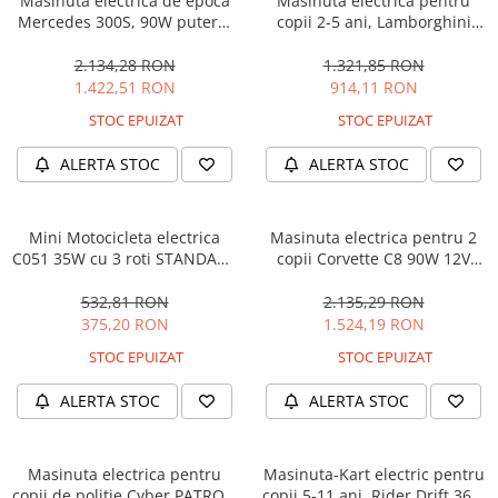
Masinuta electrica de epoca
Masinuta electrica pentru
Mercedes 300S, 90W putere,
copii 2-5 ani, Lamborghini
12V PREMIUM #Beige
Huracan, 4x4, putere 120W
12V, galbena
2.134,28 RON
1.321,85 RON
1.422,51 RON
914,11 RON
STOC EPUIZAT
STOC EPUIZAT
ALERTA STOC
ALERTA STOC
Mini Motocicleta electrica
Masinuta electrica pentru 2
C051 35W cu 3 roti STANDARD
copii Corvette C8 90W 12V
#Albastru
STANDARD, culoare Rosie
532,81 RON
2.135,29 RON
375,20 RON
1.524,19 RON
STOC EPUIZAT
STOC EPUIZAT
ALERTA STOC
ALERTA STOC
Masinuta electrica pentru
Masinuta-Kart electric pentru
copii de politie Cyber PATROL,
copii 5-11 ani, Rider Drift 360,