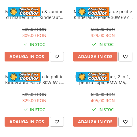
Masinuta electrica & camion
Masinuta electrica de politie
cu maner 3 in 1 Kinderauto
Kinderauto Police 30W 6V cu
FireTruck 30W 6V, scaun
megafon si music player,
tapitat, music player
bluetooth, culoare Alb
589,00 RON
589,00 RON
309,00 RON
329,00 RON
IN STOC
IN STOC
ADAUGA IN COS
ADAUGA IN COS
Masinuta electrica de politie
Masinuta cu maner, 2 in 1,
Kinderauto Police 30W 6V cu
pentru copii, BMW M5,
megafon si music player,
PREMIUM, culoare Rosu
bluetooth, culoare Rosu
589,00 RON
620,00 RON
329,00 RON
405,00 RON
IN STOC
IN STOC
ADAUGA IN COS
ADAUGA IN COS