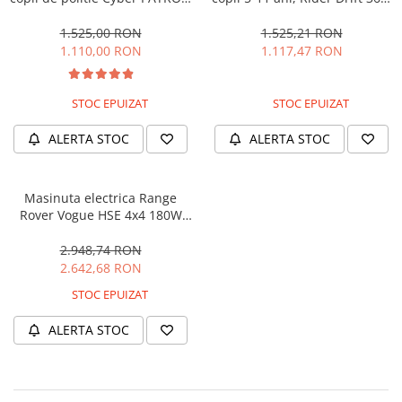
cu efecte sonore si luminoase,
180W, 24V, culoare Rosie
90W, 12V, Black & White
1.525,00 RON
1.525,21 RON
1.110,00 RON
1.117,47 RON
STOC EPUIZAT
STOC EPUIZAT
ALERTA STOC
ALERTA STOC
Masinuta electrica Range
Rover Vogue HSE 4x4 180W
DELUXE, player MP4 #Negru
2.948,74 RON
2.642,68 RON
STOC EPUIZAT
ALERTA STOC