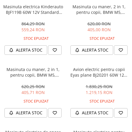
Masinuta electrica Kinderauto
Masinuta cu maner, 2 in 1,
BJF119B 60W 12V Standard,
pentru copii, BMW M5,
culoare Alba
PREMIUM, culoare Albastru
864,29 RON
620,00 RON
559,24 RON
405,00 RON
STOC EPUIZAT
STOC EPUIZAT
ALERTA STOC
ALERTA STOC
Masinuta cu maner, 2 in 1,
Avion electric pentru copii
pentru copii, BMW M5,
Eyas plane BJ20201 60W 12V,
PREMIUM, culoare Neagra
telecomanda, culoare Rosie
620,25 RON
1.830,25 RON
405,71 RON
1.219,15 RON
STOC EPUIZAT
STOC EPUIZAT
ALERTA STOC
ALERTA STOC