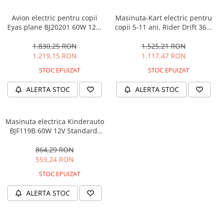
Avion electric pentru copii
Masinuta-Kart electric pentru
Eyas plane BJ20201 60W 12V,
copii 5-11 ani, Rider Drift 360,
telecomanda, culoare Rosie
180W, 24V, culoare Rosie
1.830,25 RON
1.525,21 RON
1.219,15 RON
1.117,47 RON
STOC EPUIZAT
STOC EPUIZAT
ALERTA STOC
ALERTA STOC
Masinuta electrica Kinderauto
BJF119B 60W 12V Standard,
culoare Alba
864,29 RON
559,24 RON
STOC EPUIZAT
ALERTA STOC