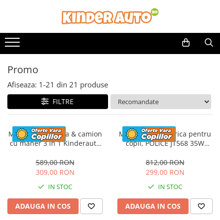
Promo
Afiseaza:
1-
21
din
21
produse
FILTRE
Masinuta electrica & camion
Motocicleta electrica pentru
cu maner 3 in 1 Kinderauto
copii, POLICE JT568 35W
FireTruck 30W 6V, scaun
STANDARD #Rosu
tapitat, music player
589,00 RON
812,00 RON
309,00 RON
299,00 RON
IN STOC
IN STOC
ADAUGA IN COS
ADAUGA IN COS