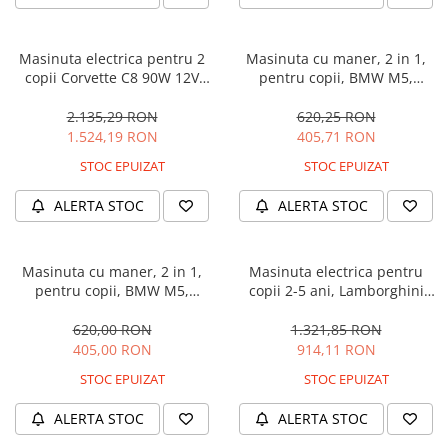
Masinuta electrica pentru 2
Masinuta cu maner, 2 in 1,
copii Corvette C8 90W 12V
pentru copii, BMW M5,
STANDARD, culoare Rosie
PREMIUM, culoare Neagra
2.135,29 RON
620,25 RON
1.524,19 RON
405,71 RON
STOC EPUIZAT
STOC EPUIZAT
ALERTA STOC
ALERTA STOC
Masinuta cu maner, 2 in 1,
Masinuta electrica pentru
pentru copii, BMW M5,
copii 2-5 ani, Lamborghini
PREMIUM, culoare Albastru
Huracan, 4x4, putere 120W
12V, galbena
620,00 RON
1.321,85 RON
405,00 RON
914,11 RON
STOC EPUIZAT
STOC EPUIZAT
ALERTA STOC
ALERTA STOC