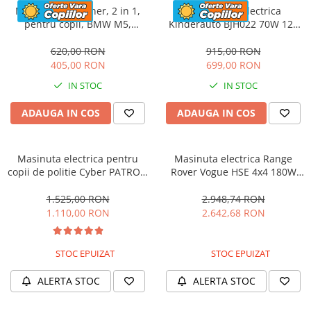
Masinuta cu maner, 2 in 1,
Motocicleta electrica
pentru copii, BMW M5,
Kinderauto BJH022 70W 12V
PREMIUM, culoare Rosu
cu roti moi, scaun tapitat,
culoare Rosie
620,00 RON
915,00 RON
405,00 RON
699,00 RON
IN STOC
IN STOC
ADAUGA IN COS
ADAUGA IN COS
Masinuta electrica pentru
Masinuta electrica Range
copii de politie Cyber PATROL,
Rover Vogue HSE 4x4 180W
cu efecte sonore si luminoase,
DELUXE, player MP4 #Negru
90W, 12V, Black & White
1.525,00 RON
2.948,74 RON
1.110,00 RON
2.642,68 RON
STOC EPUIZAT
STOC EPUIZAT
ALERTA STOC
ALERTA STOC