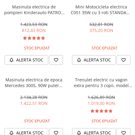
Masinuta electrica de
Mini Motocicleta electrica
pompieri Kinderauto PATROL
C051 35W cu 3 roti STANDARD
BJJ306 70W 12V, culoare Rosu
#Albastru
1.423,53 RON
532,81 RON
812,43 RON
375,20 RON
STOC EPUIZAT
STOC EPUIZAT
ALERTA STOC
ALERTA STOC
Masinuta electrica de epoca
Trenulet electric cu vagon
Mercedes 300S, 90W putere,
extra pentru 3 copii, model
12V PREMIUM #Beige
SX1919, 12V, 180W, roti moi,
music player, albastru
2.134,28 RON
1.626,89 RON
1.422,51 RON
1.019,00 RON
STOC EPUIZAT
STOC EPUIZAT
ALERTA STOC
ALERTA STOC