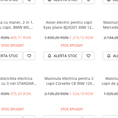
a cu maner, 2 in 1,
Avion electric pentru copii
Masinuta
u copii, BMW M5,
Eyas plane BJ20201 60W 12V,
Mercede
M, culoare Neagra
telecomanda, culoare Rosie
12V 
5 RON
405,71 RON
1.830,25 RON
1.219,15 RON
2.134,
STOC EPUIZAT
STOC EPUIZAT
ERTA STOC
ALERTA STOC
AL
tocicleta electrica
Masinuta electrica pentru 2
Masinu
 cu 3 roti STANDARD
copii Corvette C8 90W 12V
copii de 
#Albastru
STANDARD, culoare Rosie
cu efecte
90W, 1
1 RON
375,20 RON
2.135,29 RON
1.524,19 RON
1.525,
STOC EPUIZAT
STOC EPUIZAT