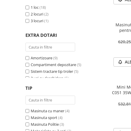
1 loc
(18)
2 locuri
(2)
3 locuri
(1)
Masinut
pentr
EXTRA DOTARI
PREMIU
620,2
Amortizoare
(9)
AL
Compartiment depozitare
(5)
Sistem tractare tip troler
(5)
2 usi cu deschidere
(5)
Sirena
(4)
Mini Mo
TIP
Girofar
(4)
C051 35W
Schimbator viteza
(4)
532,8
Bluetooth
(4)
Masinuta cu maner
(4)
Baterie detasabila
(3)
Masinuta sport
(4)
Megafon
(2)
Masinuta Politie
(3)
4X4
(2)
Motocicleta cu 3 roti
(2)