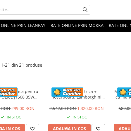
 ONLINE PRIN LEANPAY
RATE ONLINE PRIN MOKKA
RATE ONLI
o
1-
21
din
21
produse
eta electrica pentru
Masinuta electrica +
Masinuta
 POLICE JT568 35W
hoverboard, Lamborghini
cu mane
ANDARD #Rosu
Aventador SVJ, 70W, 12V 14Ah
FireTr
premium, Rosu
tapi
0 RON
299,00 RON
2.542,00 RON
1.320,00 RON
589,0
IN STOC
IN STOC
A IN COS
ADAUGA IN COS
ADAU