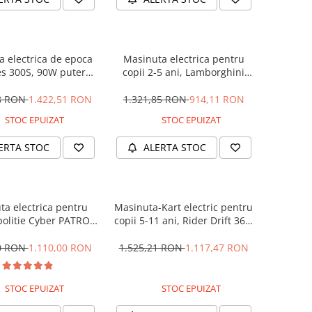
 electrica de epoca
Masinuta electrica pentru
s 300S, 90W putere,
copii 2-5 ani, Lamborghini
PREMIUM #Beige
Huracan, 4x4, putere 120W
12V, galbena
28 RON
1.422,51 RON
1.321,85 RON
914,11 RON
STOC EPUIZAT
STOC EPUIZAT
ERTA STOC
ALERTA STOC
ta electrica pentru
Masinuta-Kart electric pentru
politie Cyber PATROL,
copii 5-11 ani, Rider Drift 360,
 sonore si luminoase,
180W, 24V, culoare Rosie
2V, Black & White
00 RON
1.110,00 RON
1.525,21 RON
1.117,47 RON
STOC EPUIZAT
STOC EPUIZAT