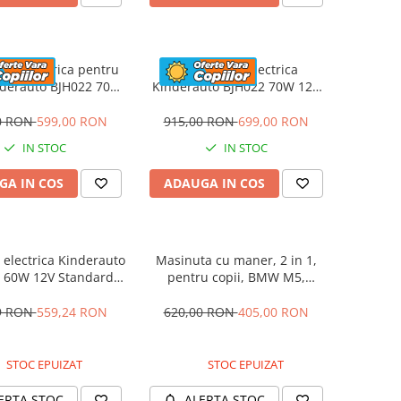
eta electrica pentru
Motocicleta electrica
nderauto BJH022 70W
Kinderauto BJH022 70W 12V
 culoare Albastru
cu roti moi, scaun tapitat,
culoare Rosie
0 RON
599,00 RON
915,00 RON
699,00 RON
IN STOC
IN STOC
GA IN COS
ADAUGA IN COS
electrica Kinderauto
Masinuta cu maner, 2 in 1,
 60W 12V Standard,
pentru copii, BMW M5,
culoare Alba
PREMIUM, culoare Albastru
9 RON
559,24 RON
620,00 RON
405,00 RON
STOC EPUIZAT
STOC EPUIZAT
ERTA STOC
ALERTA STOC