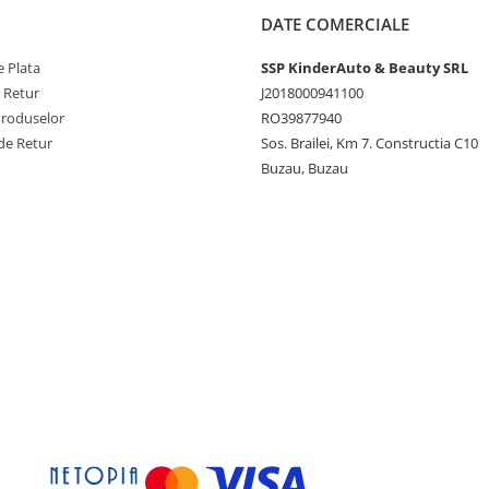
DATE COMERCIALE
 Plata
SSP KinderAuto & Beauty SRL
e Retur
J2018000941100
Produselor
RO39877940
de Retur
Sos. Brailei, Km 7. Constructia C10
Buzau, Buzau