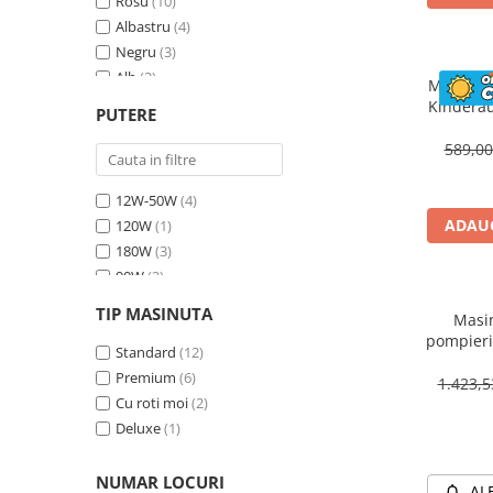
Rosu
(10)
Albastru
(4)
Negru
(3)
Alb
(2)
Masinuta
Bej
(1)
Kinderau
PUTERE
megafo
Galben
(1)
blueto
589,0
12W-50W
(4)
ADAUG
120W
(1)
180W
(3)
90W
(3)
70W
(4)
TIP MASINUTA
Masin
30W
(1)
pompieri
60W
Standard
(2)
(12)
BJJ306 7
Premium
(6)
1.423,
Cu roti moi
(2)
Deluxe
(1)
NUMAR LOCURI
AL