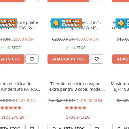
 electrica de politie
Masinuta cu maner, 2 in 1,
Motocicl
to Police 30W 6V cu
pentru copii, BMW M5,
copii Ki
n si music player,
PREMIUM, culoare Rosu
12V,
oth, culoare Rosu
0 RON
329,00 RON
620,00 RON
405,00 RON
915,0
IN STOC
IN STOC
A IN COS
ADAUGA IN COS
ADAU
uta electrica de
Trenulet electric cu vagon
Masinuta 
 Kinderauto PATROL
extra pentru 3 copii, model
BJF119B
0W 12V, culoare Rosu
SX1919, 12V, 180W, roti moi,
music player, albastru
53 RON
812,43 RON
1.626,89 RON
1.019,00 RON
864,2
STOC EPUIZAT
STOC EPUIZAT
ERTA STOC
ALERTA STOC
AL