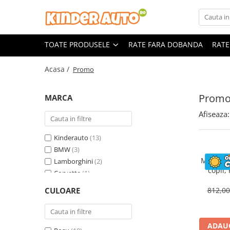
Toate Produsele
TOATE PRODUSELE
RATE FARA DOBANDA
RATE
Produse in stoc
Masinute electrice
Acasa /
Promo
Motociclete electrice
ATV & UTV Electrice
Prom
MARCA
Vehicule electrice adulti
Afiseaza:
Vehicule speciale copii
Motociclete Drift-Trike
Kinderauto
(13)
Masinute electrice Mercedes
BMW
(3)
Motocicl
Lamborghini
(2)
Masinute electrice tip SUV
copii,
Corvette
(1)
Piese & Accesorii
ST
Land Rover
(1)
Jucarii RC cu telecomanda
CULOARE
812,0
Mercedes
(1)
ADAUG