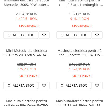
Masinuta electrica de epoca
Masinuta electrica pentru
Mercedes 300S, 90W putere,
copii 2-5 ani, Lamborghini
12V PREMIUM #Beige
Huracan, 4x4, putere 120W
12V, galbena
2.134,28 RON
1.321,85 RON
1.422,51 RON
914,11 RON
STOC EPUIZAT
STOC EPUIZAT
ALERTA STOC
ALERTA STOC
Mini Motocicleta electrica
Masinuta electrica pentru 2
C051 35W cu 3 roti STANDARD
copii Corvette C8 90W 12V
#Albastru
STANDARD, culoare Rosie
532,81 RON
2.135,29 RON
375,20 RON
1.524,19 RON
STOC EPUIZAT
STOC EPUIZAT
ALERTA STOC
ALERTA STOC
Masinuta electrica pentru
Masinuta-Kart electric pentru
copii de politie Cyber PATROL,
copii 5-11 ani, Rider Drift 360,