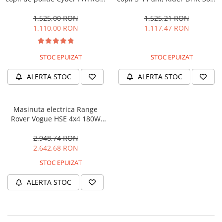
cu efecte sonore si luminoase,
180W, 24V, culoare Rosie
90W, 12V, Black & White
1.525,00 RON
1.525,21 RON
1.110,00 RON
1.117,47 RON
STOC EPUIZAT
STOC EPUIZAT
ALERTA STOC
ALERTA STOC
Masinuta electrica Range
Rover Vogue HSE 4x4 180W
DELUXE, player MP4 #Negru
2.948,74 RON
2.642,68 RON
STOC EPUIZAT
ALERTA STOC