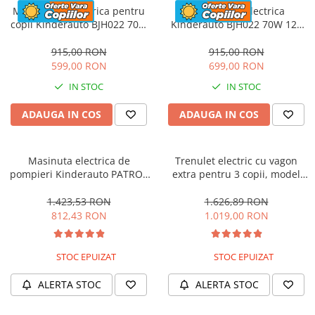
Motocicleta electrica pentru
Motocicleta electrica
copii Kinderauto BJH022 70W
Kinderauto BJH022 70W 12V
12V, culoare Albastru
cu roti moi, scaun tapitat,
culoare Rosie
915,00 RON
915,00 RON
599,00 RON
699,00 RON
IN STOC
IN STOC
ADAUGA IN COS
ADAUGA IN COS
Masinuta electrica de
Trenulet electric cu vagon
pompieri Kinderauto PATROL
extra pentru 3 copii, model
BJJ306 70W 12V, culoare Rosu
SX1919, 12V, 180W, roti moi,
music player, albastru
1.423,53 RON
1.626,89 RON
812,43 RON
1.019,00 RON
STOC EPUIZAT
STOC EPUIZAT
ALERTA STOC
ALERTA STOC