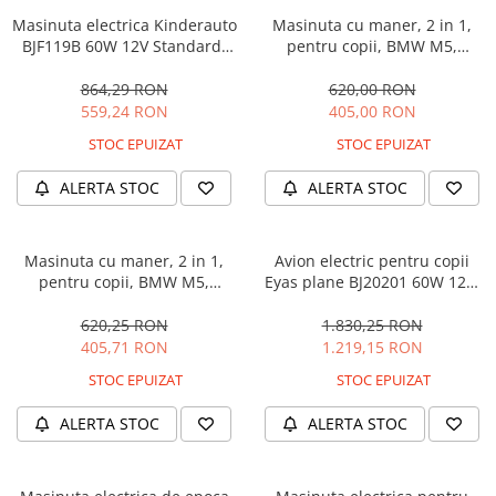
Masinuta electrica Kinderauto
Masinuta cu maner, 2 in 1,
BJF119B 60W 12V Standard,
pentru copii, BMW M5,
culoare Alba
PREMIUM, culoare Albastru
864,29 RON
620,00 RON
559,24 RON
405,00 RON
STOC EPUIZAT
STOC EPUIZAT
ALERTA STOC
ALERTA STOC
Masinuta cu maner, 2 in 1,
Avion electric pentru copii
pentru copii, BMW M5,
Eyas plane BJ20201 60W 12V,
PREMIUM, culoare Neagra
telecomanda, culoare Rosie
620,25 RON
1.830,25 RON
405,71 RON
1.219,15 RON
STOC EPUIZAT
STOC EPUIZAT
ALERTA STOC
ALERTA STOC