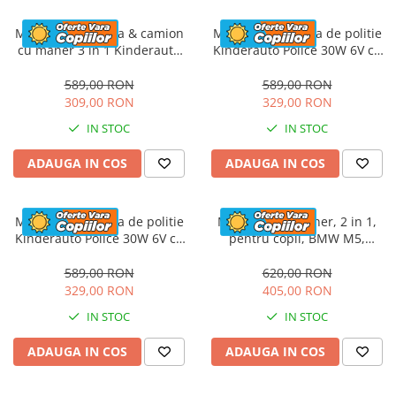
Masinuta electrica & camion
Masinuta electrica de politie
cu maner 3 in 1 Kinderauto
Kinderauto Police 30W 6V cu
FireTruck 30W 6V, scaun
megafon si music player,
tapitat, music player
bluetooth, culoare Alb
589,00 RON
589,00 RON
309,00 RON
329,00 RON
IN STOC
IN STOC
ADAUGA IN COS
ADAUGA IN COS
Masinuta electrica de politie
Masinuta cu maner, 2 in 1,
Kinderauto Police 30W 6V cu
pentru copii, BMW M5,
megafon si music player,
PREMIUM, culoare Rosu
bluetooth, culoare Rosu
589,00 RON
620,00 RON
329,00 RON
405,00 RON
IN STOC
IN STOC
ADAUGA IN COS
ADAUGA IN COS