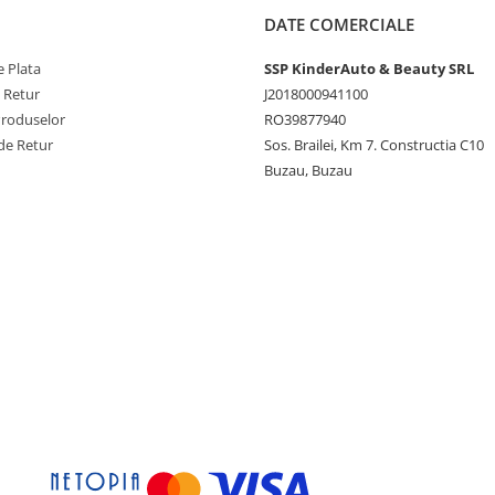
DATE COMERCIALE
 Plata
SSP KinderAuto & Beauty SRL
e Retur
J2018000941100
Produselor
RO39877940
de Retur
Sos. Brailei, Km 7. Constructia C10
Buzau, Buzau