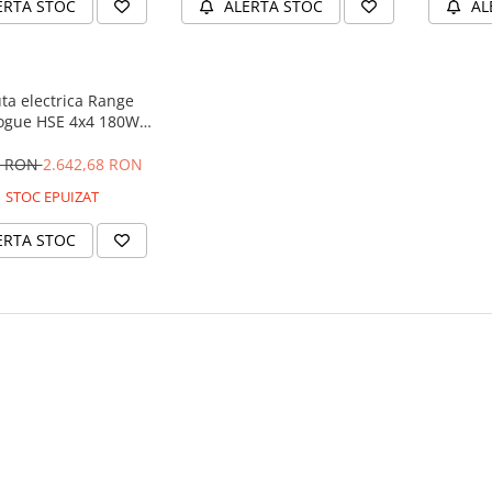
ERTA STOC
ALERTA STOC
AL
ta electrica Range
ogue HSE 4x4 180W
 player MP4 #Negru
4 RON
2.642,68 RON
STOC EPUIZAT
ERTA STOC