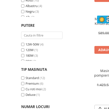
Rosu
(10)
Albastru
(4)
Negru
(3)
Alb
(2)
Masinuta
Bej
(1)
Kinderau
PUTERE
megafo
Galben
(1)
blueto
589,0
12W-50W
(4)
ADAUG
120W
(1)
180W
(3)
90W
(3)
70W
(4)
TIP MASINUTA
Masin
30W
(1)
pompieri
60W
Standard
(2)
(12)
BJJ306 7
Premium
(6)
1.423,
Cu roti moi
(2)
Deluxe
(1)
NUMAR LOCURI
AL