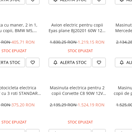
a cu maner, 2 in 1,
Avion electric pentru copii
Masinuta
u copii, BMW M5,
Eyas plane BJ20201 60W 12V,
Mercede
M, culoare Neagra
telecomanda, culoare Rosie
12V 
5 RON
405,71 RON
1.830,25 RON
1.219,15 RON
2.134,
STOC EPUIZAT
STOC EPUIZAT
ERTA STOC
ALERTA STOC
AL
tocicleta electrica
Masinuta electrica pentru 2
Masinu
 cu 3 roti STANDARD
copii Corvette C8 90W 12V
copii de 
#Albastru
STANDARD, culoare Rosie
cu efecte
90W, 1
1 RON
375,20 RON
2.135,29 RON
1.524,19 RON
1.525,
STOC EPUIZAT
STOC EPUIZAT