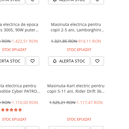
 electrica de epoca
Masinuta electrica pentru
s 300S, 90W putere,
copii 2-5 ani, Lamborghini
PREMIUM #Beige
Huracan, 4x4, putere 120W
12V, galbena
28 RON
1.422,51 RON
1.321,85 RON
914,11 RON
STOC EPUIZAT
STOC EPUIZAT
ERTA STOC
ALERTA STOC
ta electrica pentru
Masinuta-Kart electric pentru
politie Cyber PATROL,
copii 5-11 ani, Rider Drift 360,
 sonore si luminoase,
180W, 24V, culoare Rosie
2V, Black & White
00 RON
1.110,00 RON
1.525,21 RON
1.117,47 RON
STOC EPUIZAT
STOC EPUIZAT