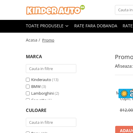
Toate Produsele
TOATE PRODUSELE
RATE FARA DOBANDA
RATE
Produse in stoc
Masinute electrice
Acasa /
Promo
Motociclete electrice
ATV & UTV Electrice
Prom
MARCA
Vehicule electrice adulti
Afiseaza:
Vehicule speciale copii
Motociclete Drift-Trike
Kinderauto
(13)
Masinute electrice Mercedes
BMW
(3)
Motocicl
Lamborghini
(2)
Masinute electrice tip SUV
copii,
Corvette
(1)
Piese & Accesorii
ST
Land Rover
(1)
Jucarii RC cu telecomanda
CULOARE
812,0
Mercedes
(1)
ADAUG