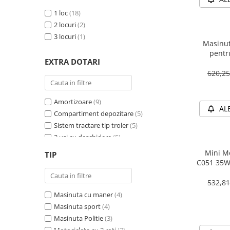
1 loc
(18)
2 locuri
(2)
3 locuri
(1)
Masinut
pentr
EXTRA DOTARI
PREMIU
620,2
Amortizoare
(9)
AL
Compartiment depozitare
(5)
Sistem tractare tip troler
(5)
2 usi cu deschidere
(5)
Sirena
(4)
Mini Mo
TIP
Girofar
(4)
C051 35W
Schimbator viteza
(4)
532,8
Bluetooth
(4)
Masinuta cu maner
(4)
Baterie detasabila
(3)
Masinuta sport
(4)
Megafon
(2)
Masinuta Politie
(3)
4X4
(2)
Motocicleta cu 3 roti
(2)