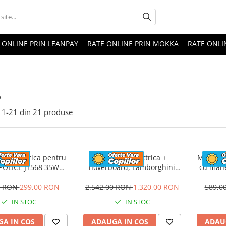
 ONLINE PRIN LEANPAY
RATE ONLINE PRIN MOKKA
RATE ONLI
o
1-
21
din
21
produse
eta electrica pentru
Masinuta electrica +
Masinuta
 POLICE JT568 35W
hoverboard, Lamborghini
cu mane
ANDARD #Rosu
Aventador SVJ, 70W, 12V 14Ah
FireTr
premium, Rosu
tapi
0 RON
299,00 RON
2.542,00 RON
1.320,00 RON
589,0
IN STOC
IN STOC
A IN COS
ADAUGA IN COS
ADAU