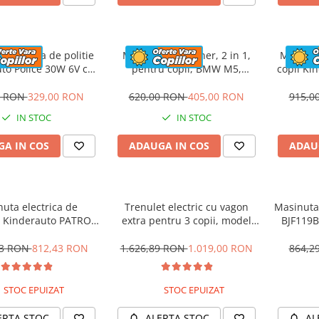
 electrica de politie
Masinuta cu maner, 2 in 1,
Motocicl
to Police 30W 6V cu
pentru copii, BMW M5,
copii Ki
n si music player,
PREMIUM, culoare Rosu
12V,
oth, culoare Rosu
0 RON
329,00 RON
620,00 RON
405,00 RON
915,0
IN STOC
IN STOC
A IN COS
ADAUGA IN COS
ADAU
uta electrica de
Trenulet electric cu vagon
Masinuta 
 Kinderauto PATROL
extra pentru 3 copii, model
BJF119B
0W 12V, culoare Rosu
SX1919, 12V, 180W, roti moi,
music player, albastru
53 RON
812,43 RON
1.626,89 RON
1.019,00 RON
864,2
STOC EPUIZAT
STOC EPUIZAT
ERTA STOC
ALERTA STOC
AL