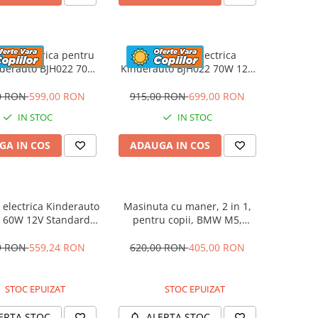
eta electrica pentru
Motocicleta electrica
nderauto BJH022 70W
Kinderauto BJH022 70W 12V
 culoare Albastru
cu roti moi, scaun tapitat,
culoare Rosie
0 RON
599,00 RON
915,00 RON
699,00 RON
IN STOC
IN STOC
GA IN COS
ADAUGA IN COS
electrica Kinderauto
Masinuta cu maner, 2 in 1,
 60W 12V Standard,
pentru copii, BMW M5,
culoare Alba
PREMIUM, culoare Albastru
9 RON
559,24 RON
620,00 RON
405,00 RON
STOC EPUIZAT
STOC EPUIZAT
ERTA STOC
ALERTA STOC