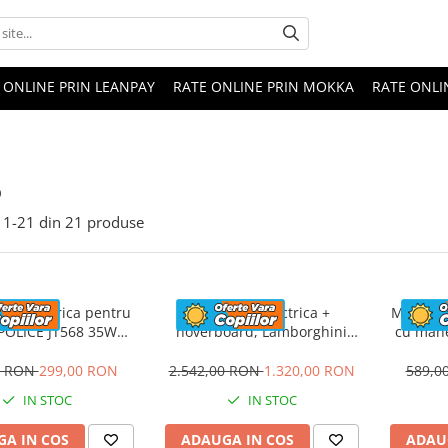
 ONLINE PRIN LEANPAY
RATE ONLINE PRIN MOKKA
RATE ONLI
o
1-
21
din
21
produse
eta electrica pentru
Masinuta electrica +
Masinuta
 POLICE JT568 35W
hoverboard, Lamborghini
cu mane
ANDARD #Rosu
Aventador SVJ, 70W, 12V 14Ah
FireTr
premium, Rosu
tapi
0 RON
299,00 RON
2.542,00 RON
1.320,00 RON
589,0
IN STOC
IN STOC
A IN COS
ADAUGA IN COS
ADAU