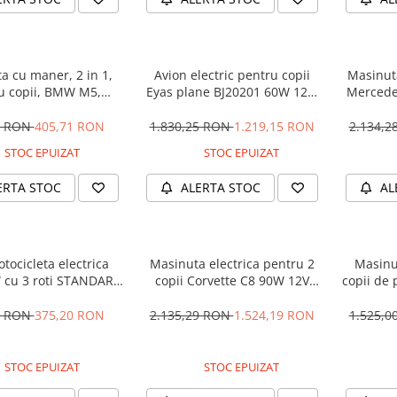
a cu maner, 2 in 1,
Avion electric pentru copii
Masinuta
u copii, BMW M5,
Eyas plane BJ20201 60W 12V,
Mercede
M, culoare Neagra
telecomanda, culoare Rosie
12V 
5 RON
405,71 RON
1.830,25 RON
1.219,15 RON
2.134,
STOC EPUIZAT
STOC EPUIZAT
ERTA STOC
ALERTA STOC
AL
tocicleta electrica
Masinuta electrica pentru 2
Masinu
 cu 3 roti STANDARD
copii Corvette C8 90W 12V
copii de 
#Albastru
STANDARD, culoare Rosie
cu efecte
90W, 1
1 RON
375,20 RON
2.135,29 RON
1.524,19 RON
1.525,
STOC EPUIZAT
STOC EPUIZAT