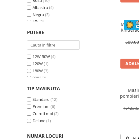
Rosu
(10)
Albastru
(4)
Negru
(3)
Alb
(2)
Masinuta
Bej
(1)
Kinderau
PUTERE
megafo
Galben
(1)
blueto
589,0
12W-50W
(4)
ADAUG
120W
(1)
180W
(3)
90W
(3)
70W
(4)
TIP MASINUTA
Masin
30W
(1)
pompieri
60W
Standard
(2)
(12)
BJJ306 7
Premium
(6)
1.423,
Cu roti moi
(2)
Deluxe
(1)
NUMAR LOCURI
AL