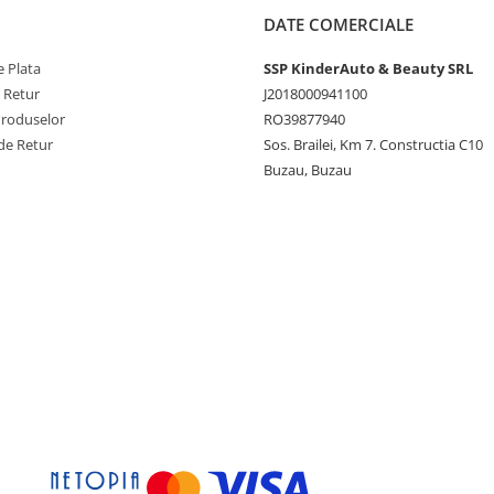
DATE COMERCIALE
 Plata
SSP KinderAuto & Beauty SRL
e Retur
J2018000941100
Produselor
RO39877940
de Retur
Sos. Brailei, Km 7. Constructia C10
Buzau, Buzau