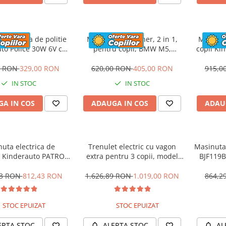
 electrica de politie
Masinuta cu maner, 2 in 1,
Motocicl
to Police 30W 6V cu
pentru copii, BMW M5,
copii Ki
n si music player,
PREMIUM, culoare Rosu
12V,
oth, culoare Rosu
0 RON
329,00 RON
620,00 RON
405,00 RON
915,0
IN STOC
IN STOC
A IN COS
ADAUGA IN COS
ADAU
uta electrica de
Trenulet electric cu vagon
Masinuta 
 Kinderauto PATROL
extra pentru 3 copii, model
BJF119B
0W 12V, culoare Rosu
SX1919, 12V, 180W, roti moi,
music player, albastru
53 RON
812,43 RON
1.626,89 RON
1.019,00 RON
864,2
STOC EPUIZAT
STOC EPUIZAT
ERTA STOC
ALERTA STOC
AL