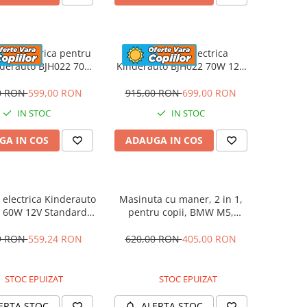
eta electrica pentru
Motocicleta electrica
nderauto BJH022 70W
Kinderauto BJH022 70W 12V
 culoare Albastru
cu roti moi, scaun tapitat,
culoare Rosie
0 RON
599,00 RON
915,00 RON
699,00 RON
IN STOC
IN STOC
GA IN COS
ADAUGA IN COS
electrica Kinderauto
Masinuta cu maner, 2 in 1,
 60W 12V Standard,
pentru copii, BMW M5,
culoare Alba
PREMIUM, culoare Albastru
9 RON
559,24 RON
620,00 RON
405,00 RON
STOC EPUIZAT
STOC EPUIZAT
ERTA STOC
ALERTA STOC