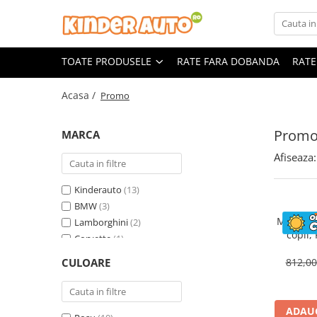
Toate Produsele
TOATE PRODUSELE
RATE FARA DOBANDA
RATE
Produse in stoc
Masinute electrice
Acasa /
Promo
Motociclete electrice
ATV & UTV Electrice
Prom
MARCA
Vehicule electrice adulti
Afiseaza:
Vehicule speciale copii
Motociclete Drift-Trike
Kinderauto
(13)
Masinute electrice Mercedes
BMW
(3)
Motocicl
Lamborghini
(2)
Masinute electrice tip SUV
copii,
Corvette
(1)
Piese & Accesorii
ST
Land Rover
(1)
Jucarii RC cu telecomanda
CULOARE
812,0
Mercedes
(1)
ADAUG