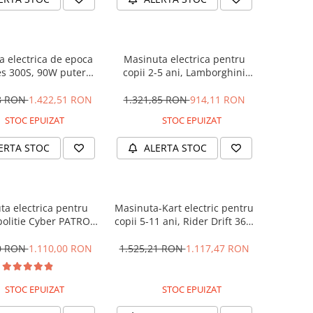
 electrica de epoca
Masinuta electrica pentru
s 300S, 90W putere,
copii 2-5 ani, Lamborghini
PREMIUM #Beige
Huracan, 4x4, putere 120W
12V, galbena
28 RON
1.422,51 RON
1.321,85 RON
914,11 RON
STOC EPUIZAT
STOC EPUIZAT
ERTA STOC
ALERTA STOC
ta electrica pentru
Masinuta-Kart electric pentru
politie Cyber PATROL,
copii 5-11 ani, Rider Drift 360,
 sonore si luminoase,
180W, 24V, culoare Rosie
2V, Black & White
00 RON
1.110,00 RON
1.525,21 RON
1.117,47 RON
STOC EPUIZAT
STOC EPUIZAT