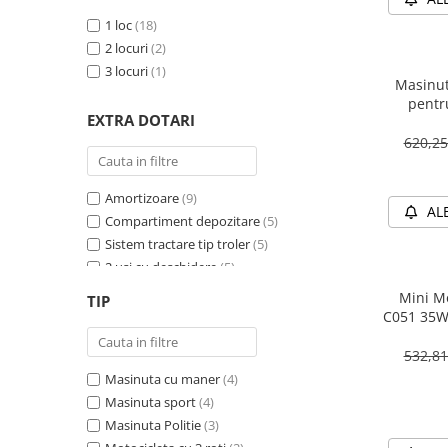
1 loc
(18)
2 locuri
(2)
3 locuri
(1)
Masinut
pentr
EXTRA DOTARI
PREMIU
620,2
Amortizoare
(9)
AL
Compartiment depozitare
(5)
Sistem tractare tip troler
(5)
2 usi cu deschidere
(5)
Sirena
(4)
Mini Mo
TIP
Girofar
(4)
C051 35W
Schimbator viteza
(4)
532,8
Bluetooth
(4)
Masinuta cu maner
(4)
Baterie detasabila
(3)
Masinuta sport
(4)
Megafon
(2)
Masinuta Politie
(3)
4X4
(2)
Motocicleta cu 3 roti
(2)