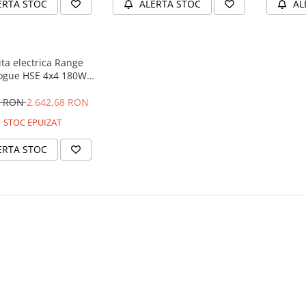
ERTA STOC
ALERTA STOC
AL
ta electrica Range
ogue HSE 4x4 180W
 player MP4 #Negru
4 RON
2.642,68 RON
STOC EPUIZAT
ERTA STOC