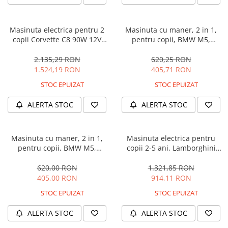
Masinuta electrica pentru 2
Masinuta cu maner, 2 in 1,
copii Corvette C8 90W 12V
pentru copii, BMW M5,
STANDARD, culoare Rosie
PREMIUM, culoare Neagra
2.135,29 RON
620,25 RON
1.524,19 RON
405,71 RON
STOC EPUIZAT
STOC EPUIZAT
ALERTA STOC
ALERTA STOC
Masinuta cu maner, 2 in 1,
Masinuta electrica pentru
pentru copii, BMW M5,
copii 2-5 ani, Lamborghini
PREMIUM, culoare Albastru
Huracan, 4x4, putere 120W
12V, galbena
620,00 RON
1.321,85 RON
405,00 RON
914,11 RON
STOC EPUIZAT
STOC EPUIZAT
ALERTA STOC
ALERTA STOC