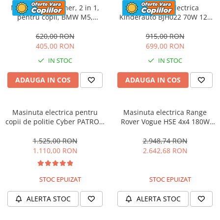
Masinuta cu maner, 2 in 1,
Motocicleta electrica
pentru copii, BMW M5,
Kinderauto BJH022 70W 12V
PREMIUM, culoare Rosu
cu roti moi, scaun tapitat,
culoare Rosie
620,00 RON
915,00 RON
405,00 RON
699,00 RON
IN STOC
IN STOC
ADAUGA IN COS
ADAUGA IN COS
Masinuta electrica pentru
Masinuta electrica Range
copii de politie Cyber PATROL,
Rover Vogue HSE 4x4 180W
cu efecte sonore si luminoase,
DELUXE, player MP4 #Negru
90W, 12V, Black & White
1.525,00 RON
2.948,74 RON
1.110,00 RON
2.642,68 RON
STOC EPUIZAT
STOC EPUIZAT
ALERTA STOC
ALERTA STOC