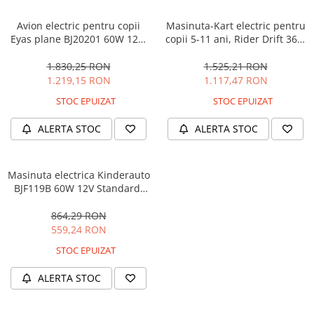
Avion electric pentru copii
Masinuta-Kart electric pentru
Eyas plane BJ20201 60W 12V,
copii 5-11 ani, Rider Drift 360,
telecomanda, culoare Rosie
180W, 24V, culoare Rosie
1.830,25 RON
1.525,21 RON
1.219,15 RON
1.117,47 RON
STOC EPUIZAT
STOC EPUIZAT
ALERTA STOC
ALERTA STOC
Masinuta electrica Kinderauto
BJF119B 60W 12V Standard,
culoare Alba
864,29 RON
559,24 RON
STOC EPUIZAT
ALERTA STOC