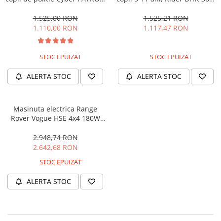
cu efecte sonore si luminoase,
180W, 24V, culoare Rosie
90W, 12V, Black & White
1.525,00 RON
1.525,21 RON
1.110,00 RON
1.117,47 RON
STOC EPUIZAT
STOC EPUIZAT
ALERTA STOC
ALERTA STOC
Masinuta electrica Range
Rover Vogue HSE 4x4 180W
DELUXE, player MP4 #Negru
2.948,74 RON
2.642,68 RON
STOC EPUIZAT
ALERTA STOC