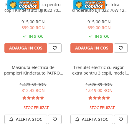
Motocicleta electrica pentru
Motocicleta electrica
copii Kinderauto BJH022 70W
Kinderauto BJH022 70W 12V
12V, culoare Albastru
cu roti moi, scaun tapitat,
culoare Rosie
915,00 RON
915,00 RON
599,00 RON
699,00 RON
IN STOC
IN STOC
ADAUGA IN COS
ADAUGA IN COS
Masinuta electrica de
Trenulet electric cu vagon
pompieri Kinderauto PATROL
extra pentru 3 copii, model
BJJ306 70W 12V, culoare Rosu
SX1919, 12V, 180W, roti moi,
music player, albastru
1.423,53 RON
1.626,89 RON
812,43 RON
1.019,00 RON
STOC EPUIZAT
STOC EPUIZAT
ALERTA STOC
ALERTA STOC