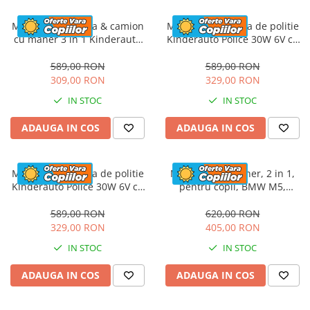
Masinuta electrica & camion
Masinuta electrica de politie
cu maner 3 in 1 Kinderauto
Kinderauto Police 30W 6V cu
FireTruck 30W 6V, scaun
megafon si music player,
tapitat, music player
bluetooth, culoare Alb
589,00 RON
589,00 RON
309,00 RON
329,00 RON
IN STOC
IN STOC
ADAUGA IN COS
ADAUGA IN COS
Masinuta electrica de politie
Masinuta cu maner, 2 in 1,
Kinderauto Police 30W 6V cu
pentru copii, BMW M5,
megafon si music player,
PREMIUM, culoare Rosu
bluetooth, culoare Rosu
589,00 RON
620,00 RON
329,00 RON
405,00 RON
IN STOC
IN STOC
ADAUGA IN COS
ADAUGA IN COS