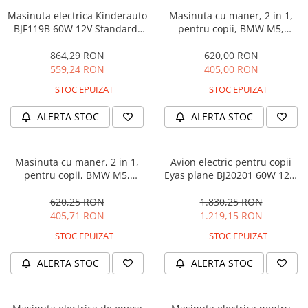
Masinuta electrica Kinderauto
Masinuta cu maner, 2 in 1,
BJF119B 60W 12V Standard,
pentru copii, BMW M5,
culoare Alba
PREMIUM, culoare Albastru
864,29 RON
620,00 RON
559,24 RON
405,00 RON
STOC EPUIZAT
STOC EPUIZAT
ALERTA STOC
ALERTA STOC
Masinuta cu maner, 2 in 1,
Avion electric pentru copii
pentru copii, BMW M5,
Eyas plane BJ20201 60W 12V,
PREMIUM, culoare Neagra
telecomanda, culoare Rosie
620,25 RON
1.830,25 RON
405,71 RON
1.219,15 RON
STOC EPUIZAT
STOC EPUIZAT
ALERTA STOC
ALERTA STOC