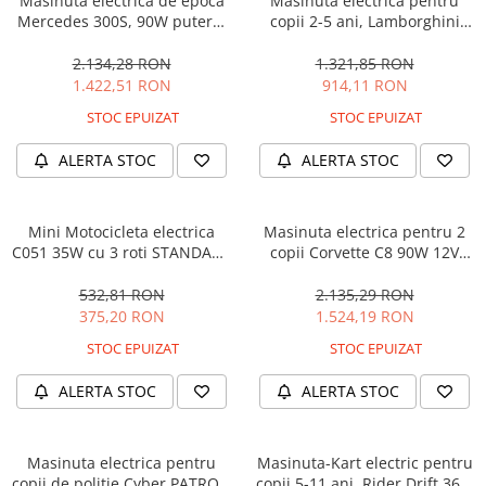
Masinuta electrica de epoca
Masinuta electrica pentru
Mercedes 300S, 90W putere,
copii 2-5 ani, Lamborghini
12V PREMIUM #Beige
Huracan, 4x4, putere 120W
12V, galbena
2.134,28 RON
1.321,85 RON
1.422,51 RON
914,11 RON
STOC EPUIZAT
STOC EPUIZAT
ALERTA STOC
ALERTA STOC
Mini Motocicleta electrica
Masinuta electrica pentru 2
C051 35W cu 3 roti STANDARD
copii Corvette C8 90W 12V
#Albastru
STANDARD, culoare Rosie
532,81 RON
2.135,29 RON
375,20 RON
1.524,19 RON
STOC EPUIZAT
STOC EPUIZAT
ALERTA STOC
ALERTA STOC
Masinuta electrica pentru
Masinuta-Kart electric pentru
copii de politie Cyber PATROL,
copii 5-11 ani, Rider Drift 360,