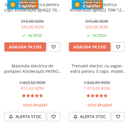
Motocicleta electrica pentru
Motocicleta electrica
copii Kinderauto BJH022 70W
Kinderauto BJH022 70W 12V
12V, culoare Albastru
cu roti moi, scaun tapitat,
culoare Rosie
915,00 RON
915,00 RON
599,00 RON
699,00 RON
IN STOC
IN STOC
ADAUGA IN COS
ADAUGA IN COS
Masinuta electrica de
Trenulet electric cu vagon
pompieri Kinderauto PATROL
extra pentru 3 copii, model
BJJ306 70W 12V, culoare Rosu
SX1919, 12V, 180W, roti moi,
music player, albastru
1.423,53 RON
1.626,89 RON
812,43 RON
1.019,00 RON
STOC EPUIZAT
STOC EPUIZAT
ALERTA STOC
ALERTA STOC