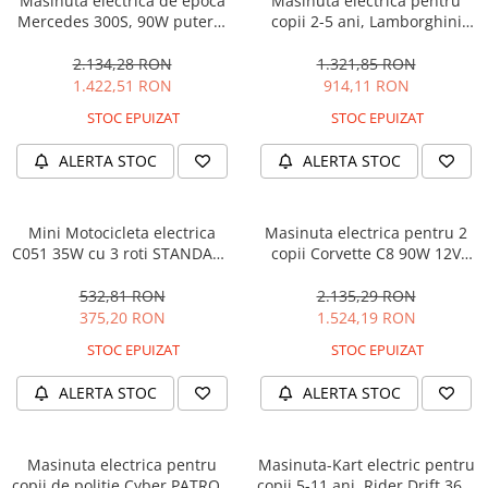
Masinuta electrica de epoca
Masinuta electrica pentru
Mercedes 300S, 90W putere,
copii 2-5 ani, Lamborghini
12V PREMIUM #Beige
Huracan, 4x4, putere 120W
12V, galbena
2.134,28 RON
1.321,85 RON
1.422,51 RON
914,11 RON
STOC EPUIZAT
STOC EPUIZAT
ALERTA STOC
ALERTA STOC
Mini Motocicleta electrica
Masinuta electrica pentru 2
C051 35W cu 3 roti STANDARD
copii Corvette C8 90W 12V
#Albastru
STANDARD, culoare Rosie
532,81 RON
2.135,29 RON
375,20 RON
1.524,19 RON
STOC EPUIZAT
STOC EPUIZAT
ALERTA STOC
ALERTA STOC
Masinuta electrica pentru
Masinuta-Kart electric pentru
copii de politie Cyber PATROL,
copii 5-11 ani, Rider Drift 360,