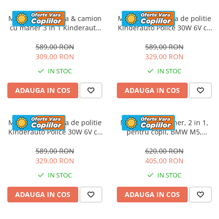
Masinuta electrica & camion
Masinuta electrica de politie
cu maner 3 in 1 Kinderauto
Kinderauto Police 30W 6V cu
FireTruck 30W 6V, scaun
megafon si music player,
tapitat, music player
bluetooth, culoare Alb
589,00 RON
589,00 RON
309,00 RON
329,00 RON
IN STOC
IN STOC
ADAUGA IN COS
ADAUGA IN COS
Masinuta electrica de politie
Masinuta cu maner, 2 in 1,
Kinderauto Police 30W 6V cu
pentru copii, BMW M5,
megafon si music player,
PREMIUM, culoare Rosu
bluetooth, culoare Rosu
589,00 RON
620,00 RON
329,00 RON
405,00 RON
IN STOC
IN STOC
ADAUGA IN COS
ADAUGA IN COS