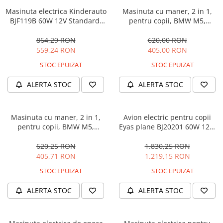
Masinuta electrica Kinderauto
Masinuta cu maner, 2 in 1,
BJF119B 60W 12V Standard,
pentru copii, BMW M5,
culoare Alba
PREMIUM, culoare Albastru
864,29 RON
620,00 RON
559,24 RON
405,00 RON
STOC EPUIZAT
STOC EPUIZAT
ALERTA STOC
ALERTA STOC
Masinuta cu maner, 2 in 1,
Avion electric pentru copii
pentru copii, BMW M5,
Eyas plane BJ20201 60W 12V,
PREMIUM, culoare Neagra
telecomanda, culoare Rosie
620,25 RON
1.830,25 RON
405,71 RON
1.219,15 RON
STOC EPUIZAT
STOC EPUIZAT
ALERTA STOC
ALERTA STOC