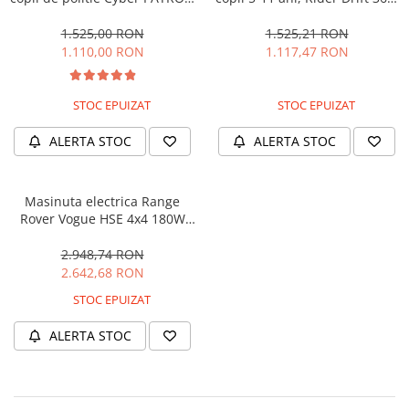
cu efecte sonore si luminoase,
180W, 24V, culoare Rosie
90W, 12V, Black & White
1.525,00 RON
1.525,21 RON
1.110,00 RON
1.117,47 RON
STOC EPUIZAT
STOC EPUIZAT
ALERTA STOC
ALERTA STOC
Masinuta electrica Range
Rover Vogue HSE 4x4 180W
DELUXE, player MP4 #Negru
2.948,74 RON
2.642,68 RON
STOC EPUIZAT
ALERTA STOC