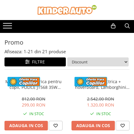
Promo
Afiseaza:
1-
21
din
21
produse
FILTRE
Motocicleta electrica pentru
Masinuta electrica +
copii, POLICE JT568 35W
hoverboard, Lamborghini
STANDARD #Rosu
Aventador SVJ, 70W, 12V 14Ah
premium, Rosu
812,00 RON
2.542,00 RON
299,00 RON
1.320,00 RON
IN STOC
IN STOC
ADAUGA IN COS
ADAUGA IN COS