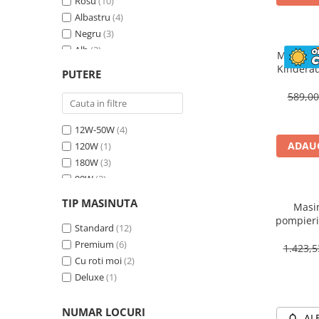
Rosu
(10)
Albastru
(4)
Negru
(3)
Alb
(2)
Masinuta
Bej
(1)
Kinderau
PUTERE
megafo
Galben
(1)
blueto
589,0
12W-50W
(4)
ADAUG
120W
(1)
180W
(3)
90W
(3)
70W
(4)
TIP MASINUTA
Masin
30W
(1)
pompieri
60W
Standard
(2)
(12)
BJJ306 7
Premium
(6)
1.423,
Cu roti moi
(2)
Deluxe
(1)
NUMAR LOCURI
AL