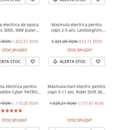
 electrica de epoca
Masinuta electrica pentru
s 300S, 90W putere,
copii 2-5 ani, Lamborghini
PREMIUM #Beige
Huracan, 4x4, putere 120W
12V, galbena
28 RON
1.422,51 RON
1.321,85 RON
914,11 RON
STOC EPUIZAT
STOC EPUIZAT
ERTA STOC
ALERTA STOC
ta electrica pentru
Masinuta-Kart electric pentru
politie Cyber PATROL,
copii 5-11 ani, Rider Drift 360,
 sonore si luminoase,
180W, 24V, culoare Rosie
2V, Black & White
00 RON
1.110,00 RON
1.525,21 RON
1.117,47 RON
STOC EPUIZAT
STOC EPUIZAT