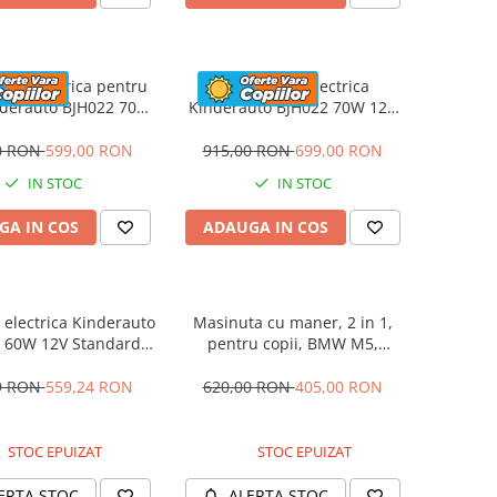
eta electrica pentru
Motocicleta electrica
nderauto BJH022 70W
Kinderauto BJH022 70W 12V
 culoare Albastru
cu roti moi, scaun tapitat,
culoare Rosie
0 RON
599,00 RON
915,00 RON
699,00 RON
IN STOC
IN STOC
GA IN COS
ADAUGA IN COS
electrica Kinderauto
Masinuta cu maner, 2 in 1,
 60W 12V Standard,
pentru copii, BMW M5,
culoare Alba
PREMIUM, culoare Albastru
9 RON
559,24 RON
620,00 RON
405,00 RON
STOC EPUIZAT
STOC EPUIZAT
ERTA STOC
ALERTA STOC