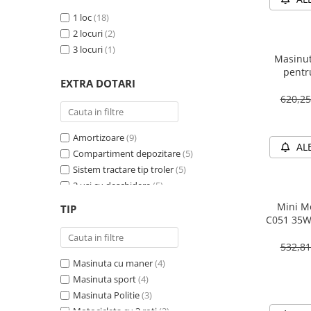
1 loc
(18)
2 locuri
(2)
3 locuri
(1)
Masinut
pentr
EXTRA DOTARI
PREMIU
620,2
Amortizoare
(9)
AL
Compartiment depozitare
(5)
Sistem tractare tip troler
(5)
2 usi cu deschidere
(5)
Sirena
(4)
Mini Mo
TIP
Girofar
(4)
C051 35W
Schimbator viteza
(4)
532,8
Bluetooth
(4)
Masinuta cu maner
(4)
Baterie detasabila
(3)
Masinuta sport
(4)
Megafon
(2)
Masinuta Politie
(3)
4X4
(2)
Motocicleta cu 3 roti
(2)