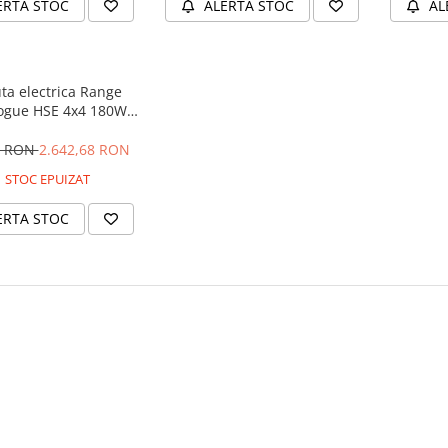
ERTA STOC
ALERTA STOC
AL
ta electrica Range
ogue HSE 4x4 180W
 player MP4 #Negru
4 RON
2.642,68 RON
STOC EPUIZAT
ERTA STOC