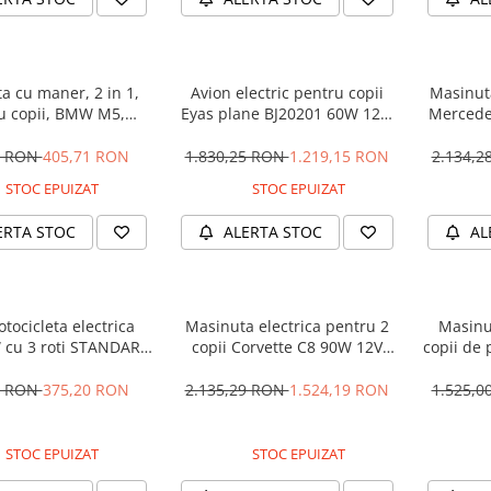
a cu maner, 2 in 1,
Avion electric pentru copii
Masinuta
u copii, BMW M5,
Eyas plane BJ20201 60W 12V,
Mercede
M, culoare Neagra
telecomanda, culoare Rosie
12V 
5 RON
405,71 RON
1.830,25 RON
1.219,15 RON
2.134,
STOC EPUIZAT
STOC EPUIZAT
ERTA STOC
ALERTA STOC
AL
tocicleta electrica
Masinuta electrica pentru 2
Masinu
 cu 3 roti STANDARD
copii Corvette C8 90W 12V
copii de 
#Albastru
STANDARD, culoare Rosie
cu efecte
90W, 1
1 RON
375,20 RON
2.135,29 RON
1.524,19 RON
1.525,
STOC EPUIZAT
STOC EPUIZAT