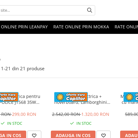
 ONLINE PRIN LEANPAY
RATE ONLINE PRIN MOKKA
RATE ONLI
o
1-
21
din
21
produse
eta electrica pentru
Masinuta electrica +
Masinuta
 POLICE JT568 35W
hoverboard, Lamborghini
cu mane
ANDARD #Rosu
Aventador SVJ, 70W, 12V 14Ah
FireTr
premium, Rosu
tapi
0 RON
299,00 RON
2.542,00 RON
1.320,00 RON
589,0
IN STOC
IN STOC
A IN COS
ADAUGA IN COS
ADAU