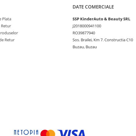
DATE COMERCIALE
 Plata
SSP KinderAuto & Beauty SRL
e Retur
J2018000941100
Produselor
RO39877940
de Retur
Sos. Brailei, Km 7. Constructia C10
Buzau, Buzau