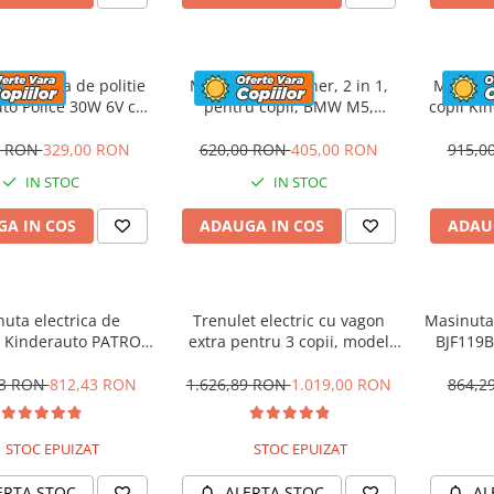
 electrica de politie
Masinuta cu maner, 2 in 1,
Motocicl
to Police 30W 6V cu
pentru copii, BMW M5,
copii Ki
n si music player,
PREMIUM, culoare Rosu
12V,
oth, culoare Rosu
0 RON
329,00 RON
620,00 RON
405,00 RON
915,0
IN STOC
IN STOC
A IN COS
ADAUGA IN COS
ADAU
uta electrica de
Trenulet electric cu vagon
Masinuta 
 Kinderauto PATROL
extra pentru 3 copii, model
BJF119B
0W 12V, culoare Rosu
SX1919, 12V, 180W, roti moi,
music player, albastru
53 RON
812,43 RON
1.626,89 RON
1.019,00 RON
864,2
STOC EPUIZAT
STOC EPUIZAT
ERTA STOC
ALERTA STOC
AL