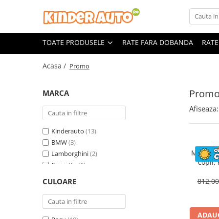
Toate Produsele
TOATE PRODUSELE
RATE FARA DOBANDA
RATE
Produse in stoc
Masinute electrice
Acasa /
Promo
Motociclete electrice
ATV & UTV Electrice
Prom
MARCA
Vehicule electrice adulti
Afiseaza:
Vehicule speciale copii
Motociclete Drift-Trike
Kinderauto
(13)
Masinute electrice Mercedes
BMW
(3)
Motocicl
Lamborghini
(2)
Masinute electrice tip SUV
copii,
Corvette
(1)
Piese & Accesorii
ST
Land Rover
(1)
Jucarii RC cu telecomanda
CULOARE
812,0
Mercedes
(1)
ADAUG