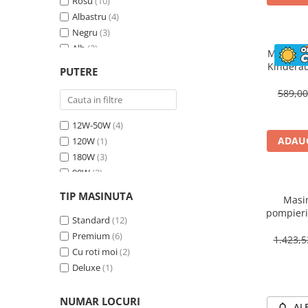
Rosu
(10)
Albastru
(4)
Negru
(3)
Alb
(2)
Masinuta
Bej
(1)
Kinderau
PUTERE
megafo
Galben
(1)
blueto
589,0
12W-50W
(4)
ADAUG
120W
(1)
180W
(3)
90W
(3)
70W
(4)
TIP MASINUTA
Masin
30W
(1)
pompieri
60W
Standard
(2)
(12)
BJJ306 7
Premium
(6)
1.423,
Cu roti moi
(2)
Deluxe
(1)
NUMAR LOCURI
AL