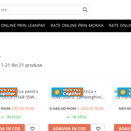
 ONLINE PRIN LEANPAY
RATE ONLINE PRIN MOKKA
RATE ONLI
o
1-
21
din
21
produse
eta electrica pentru
Masinuta electrica +
Masinuta
 POLICE JT568 35W
hoverboard, Lamborghini
cu mane
ANDARD #Rosu
Aventador SVJ, 70W, 12V 14Ah
FireTr
premium, Rosu
tapi
0 RON
299,00 RON
2.542,00 RON
1.320,00 RON
589,0
IN STOC
IN STOC
A IN COS
ADAUGA IN COS
ADAU