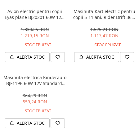
Avion electric pentru copii
Masinuta-Kart electric pentru
Eyas plane BJ20201 60W 12V,
copii 5-11 ani, Rider Drift 360,
telecomanda, culoare Rosie
180W, 24V, culoare Rosie
1.830,25 RON
1.525,21 RON
1.219,15 RON
1.117,47 RON
STOC EPUIZAT
STOC EPUIZAT
ALERTA STOC
ALERTA STOC
Masinuta electrica Kinderauto
BJF119B 60W 12V Standard,
culoare Alba
864,29 RON
559,24 RON
STOC EPUIZAT
ALERTA STOC