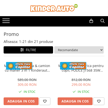
Promo
Afiseaza:
1-
21
din
21
produse
FILTRE
Masinuta electrica & camion
Motocicleta electrica pentru
cu maner 3 in 1 Kinderauto
copii, POLICE JT568 35W
FireTruck 30W 6V, scaun
STANDARD #Rosu
tapitat, music player
589,00 RON
812,00 RON
309,00 RON
299,00 RON
IN STOC
IN STOC
ADAUGA IN COS
ADAUGA IN COS