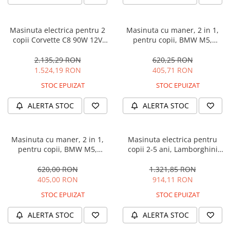
Masinuta electrica pentru 2
Masinuta cu maner, 2 in 1,
copii Corvette C8 90W 12V
pentru copii, BMW M5,
STANDARD, culoare Rosie
PREMIUM, culoare Neagra
2.135,29 RON
620,25 RON
1.524,19 RON
405,71 RON
STOC EPUIZAT
STOC EPUIZAT
ALERTA STOC
ALERTA STOC
Masinuta cu maner, 2 in 1,
Masinuta electrica pentru
pentru copii, BMW M5,
copii 2-5 ani, Lamborghini
PREMIUM, culoare Albastru
Huracan, 4x4, putere 120W
12V, galbena
620,00 RON
1.321,85 RON
405,00 RON
914,11 RON
STOC EPUIZAT
STOC EPUIZAT
ALERTA STOC
ALERTA STOC