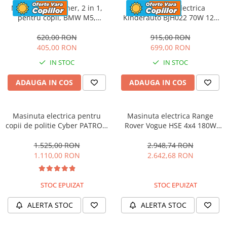
Masinuta cu maner, 2 in 1,
Motocicleta electrica
pentru copii, BMW M5,
Kinderauto BJH022 70W 12V
PREMIUM, culoare Rosu
cu roti moi, scaun tapitat,
culoare Rosie
620,00 RON
915,00 RON
405,00 RON
699,00 RON
IN STOC
IN STOC
ADAUGA IN COS
ADAUGA IN COS
Masinuta electrica pentru
Masinuta electrica Range
copii de politie Cyber PATROL,
Rover Vogue HSE 4x4 180W
cu efecte sonore si luminoase,
DELUXE, player MP4 #Negru
90W, 12V, Black & White
1.525,00 RON
2.948,74 RON
1.110,00 RON
2.642,68 RON
STOC EPUIZAT
STOC EPUIZAT
ALERTA STOC
ALERTA STOC