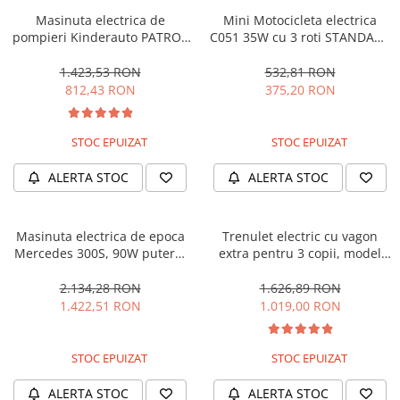
Masinuta electrica de
Mini Motocicleta electrica
pompieri Kinderauto PATROL
C051 35W cu 3 roti STANDARD
BJJ306 70W 12V, culoare Rosu
#Albastru
1.423,53 RON
532,81 RON
812,43 RON
375,20 RON
STOC EPUIZAT
STOC EPUIZAT
ALERTA STOC
ALERTA STOC
Masinuta electrica de epoca
Trenulet electric cu vagon
Mercedes 300S, 90W putere,
extra pentru 3 copii, model
12V PREMIUM #Beige
SX1919, 12V, 180W, roti moi,
music player, albastru
2.134,28 RON
1.626,89 RON
1.422,51 RON
1.019,00 RON
STOC EPUIZAT
STOC EPUIZAT
ALERTA STOC
ALERTA STOC