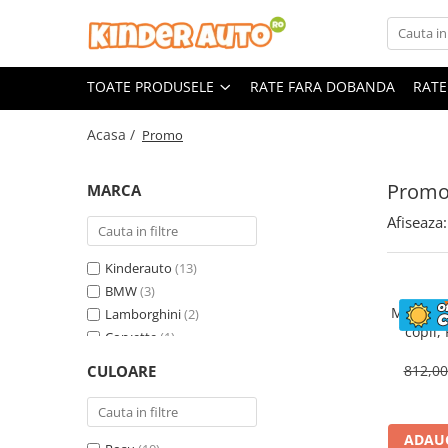
Toate Produsele
TOATE PRODUSELE
RATE FARA DOBANDA
RATE
Produse in stoc
Masinute electrice
Acasa /
Promo
Motociclete electrice
ATV & UTV Electrice
Prom
MARCA
Vehicule electrice adulti
Afiseaza:
Vehicule speciale copii
Motociclete Drift-Trike
Kinderauto
(13)
Masinute electrice Mercedes
BMW
(3)
Motocicl
Lamborghini
(2)
Masinute electrice tip SUV
copii,
Corvette
(1)
Piese & Accesorii
ST
Land Rover
(1)
Jucarii RC cu telecomanda
CULOARE
812,0
Mercedes
(1)
ADAUG