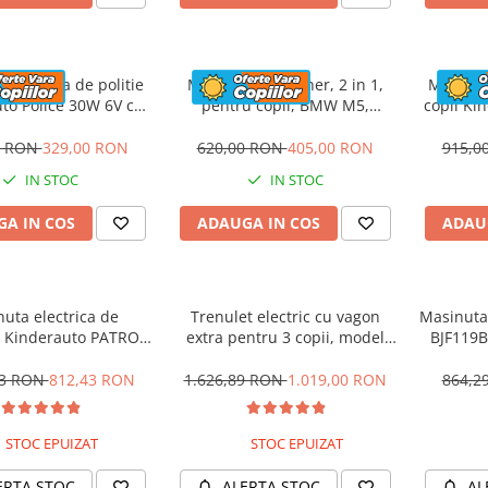
 electrica de politie
Masinuta cu maner, 2 in 1,
Motocicl
to Police 30W 6V cu
pentru copii, BMW M5,
copii Ki
n si music player,
PREMIUM, culoare Rosu
12V,
oth, culoare Rosu
0 RON
329,00 RON
620,00 RON
405,00 RON
915,0
IN STOC
IN STOC
A IN COS
ADAUGA IN COS
ADAU
uta electrica de
Trenulet electric cu vagon
Masinuta 
 Kinderauto PATROL
extra pentru 3 copii, model
BJF119B
0W 12V, culoare Rosu
SX1919, 12V, 180W, roti moi,
music player, albastru
53 RON
812,43 RON
1.626,89 RON
1.019,00 RON
864,2
STOC EPUIZAT
STOC EPUIZAT
ERTA STOC
ALERTA STOC
AL