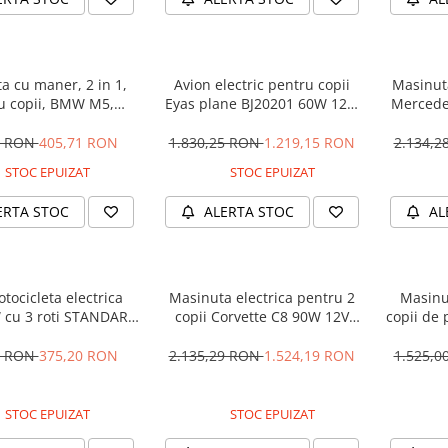
a cu maner, 2 in 1,
Avion electric pentru copii
Masinuta
u copii, BMW M5,
Eyas plane BJ20201 60W 12V,
Mercede
M, culoare Neagra
telecomanda, culoare Rosie
12V 
5 RON
405,71 RON
1.830,25 RON
1.219,15 RON
2.134,
STOC EPUIZAT
STOC EPUIZAT
ERTA STOC
ALERTA STOC
AL
tocicleta electrica
Masinuta electrica pentru 2
Masinu
 cu 3 roti STANDARD
copii Corvette C8 90W 12V
copii de 
#Albastru
STANDARD, culoare Rosie
cu efecte
90W, 1
1 RON
375,20 RON
2.135,29 RON
1.524,19 RON
1.525,
STOC EPUIZAT
STOC EPUIZAT