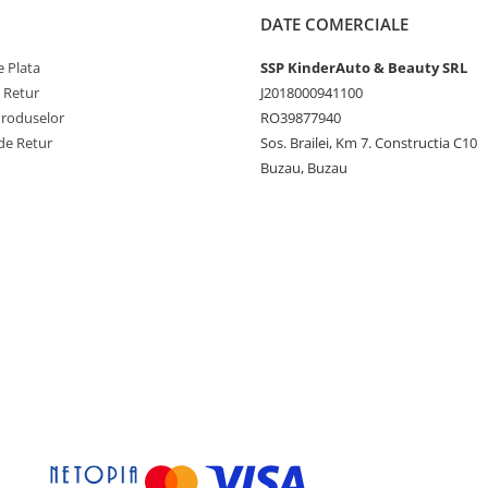
DATE COMERCIALE
 Plata
SSP KinderAuto & Beauty SRL
e Retur
J2018000941100
Produselor
RO39877940
de Retur
Sos. Brailei, Km 7. Constructia C10
Buzau, Buzau