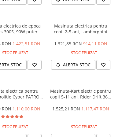
 electrica de epoca
Masinuta electrica pentru
s 300S, 90W putere,
copii 2-5 ani, Lamborghini
PREMIUM #Beige
Huracan, 4x4, putere 120W
12V, galbena
28 RON
1.422,51 RON
1.321,85 RON
914,11 RON
STOC EPUIZAT
STOC EPUIZAT
ERTA STOC
ALERTA STOC
ta electrica pentru
Masinuta-Kart electric pentru
politie Cyber PATROL,
copii 5-11 ani, Rider Drift 360,
 sonore si luminoase,
180W, 24V, culoare Rosie
2V, Black & White
00 RON
1.110,00 RON
1.525,21 RON
1.117,47 RON
STOC EPUIZAT
STOC EPUIZAT