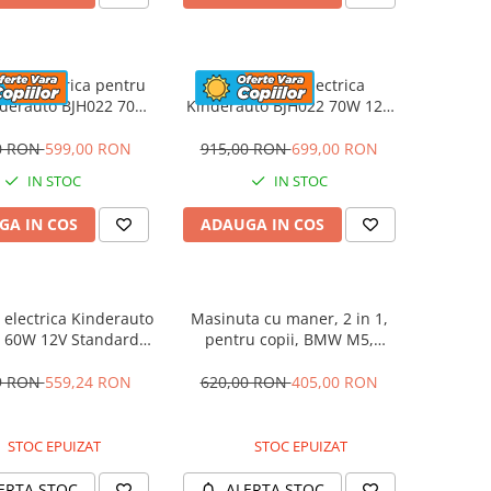
eta electrica pentru
Motocicleta electrica
nderauto BJH022 70W
Kinderauto BJH022 70W 12V
 culoare Albastru
cu roti moi, scaun tapitat,
culoare Rosie
0 RON
599,00 RON
915,00 RON
699,00 RON
IN STOC
IN STOC
GA IN COS
ADAUGA IN COS
electrica Kinderauto
Masinuta cu maner, 2 in 1,
 60W 12V Standard,
pentru copii, BMW M5,
culoare Alba
PREMIUM, culoare Albastru
9 RON
559,24 RON
620,00 RON
405,00 RON
STOC EPUIZAT
STOC EPUIZAT
ERTA STOC
ALERTA STOC