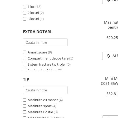
1 loc
(18)
2 locuri
(2)
3 locuri
(1)
Masinut
pentr
EXTRA DOTARI
PREMIU
620,2
Amortizoare
(9)
AL
Compartiment depozitare
(5)
Sistem tractare tip troler
(5)
2 usi cu deschidere
(5)
Sirena
(4)
Mini Mo
TIP
Girofar
(4)
C051 35W
Schimbator viteza
(4)
532,8
Bluetooth
(4)
Masinuta cu maner
(4)
Baterie detasabila
(3)
Masinuta sport
(4)
Megafon
(2)
Masinuta Politie
(3)
4X4
(2)
Motocicleta cu 3 roti
(2)