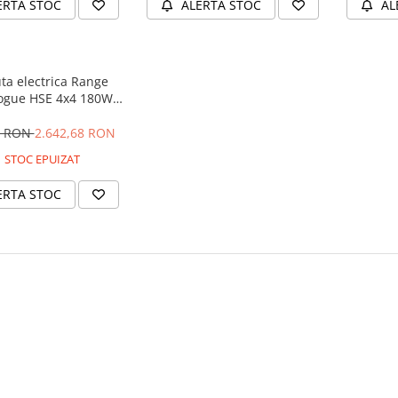
ERTA STOC
ALERTA STOC
AL
ta electrica Range
ogue HSE 4x4 180W
 player MP4 #Negru
4 RON
2.642,68 RON
STOC EPUIZAT
ERTA STOC