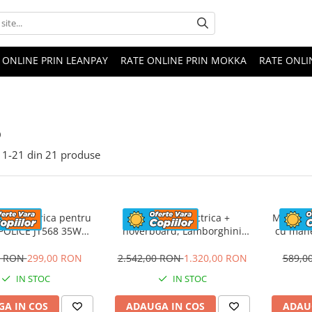
 ONLINE PRIN LEANPAY
RATE ONLINE PRIN MOKKA
RATE ONLI
o
1-
21
din
21
produse
eta electrica pentru
Masinuta electrica +
Masinuta
 POLICE JT568 35W
hoverboard, Lamborghini
cu mane
ANDARD #Rosu
Aventador SVJ, 70W, 12V 14Ah
FireTr
premium, Rosu
tapi
0 RON
299,00 RON
2.542,00 RON
1.320,00 RON
589,0
IN STOC
IN STOC
A IN COS
ADAUGA IN COS
ADAU