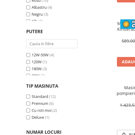
Rosu
(10)
Albastru
(4)
Negru
(3)
Alb
(2)
Masinuta
Bej
(1)
Kinderau
PUTERE
megafo
Galben
(1)
blueto
589,0
12W-50W
(4)
ADAUG
120W
(1)
180W
(3)
90W
(3)
70W
(4)
TIP MASINUTA
Masin
30W
(1)
pompieri
60W
Standard
(2)
(12)
BJJ306 7
Premium
(6)
1.423,
Cu roti moi
(2)
Deluxe
(1)
NUMAR LOCURI
AL