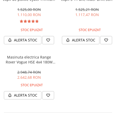
cu efecte sonore si luminoase,
180W, 24V, culoare Rosie
90W, 12V, Black & White
1.525,00 RON
1.525,21 RON
1.110,00 RON
1.117,47 RON
STOC EPUIZAT
STOC EPUIZAT
ALERTA STOC
ALERTA STOC
Masinuta electrica Range
Rover Vogue HSE 4x4 180W
DELUXE, player MP4 #Negru
2.948,74 RON
2.642,68 RON
STOC EPUIZAT
ALERTA STOC