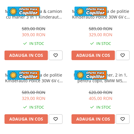
Masinuta electrica & camion
Masinuta electrica de politie
cu maner 3 in 1 Kinderauto
Kinderauto Police 30W 6V cu
FireTruck 30W 6V, scaun
megafon si music player,
tapitat, music player
bluetooth, culoare Alb
589,00 RON
589,00 RON
309,00 RON
329,00 RON
IN STOC
IN STOC
ADAUGA IN COS
ADAUGA IN COS
Masinuta electrica de politie
Masinuta cu maner, 2 in 1,
Kinderauto Police 30W 6V cu
pentru copii, BMW M5,
megafon si music player,
PREMIUM, culoare Rosu
bluetooth, culoare Rosu
589,00 RON
620,00 RON
329,00 RON
405,00 RON
IN STOC
IN STOC
ADAUGA IN COS
ADAUGA IN COS