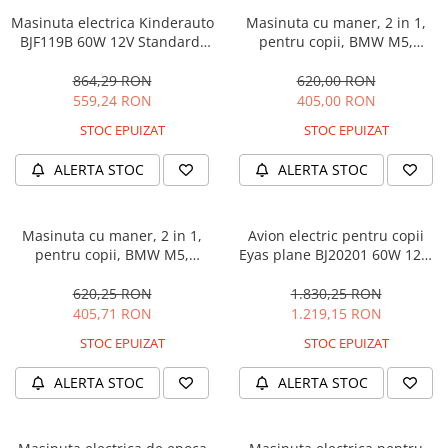
Masinuta electrica Kinderauto
Masinuta cu maner, 2 in 1,
BJF119B 60W 12V Standard,
pentru copii, BMW M5,
culoare Alba
PREMIUM, culoare Albastru
864,29 RON
620,00 RON
559,24 RON
405,00 RON
STOC EPUIZAT
STOC EPUIZAT
ALERTA STOC
ALERTA STOC
Masinuta cu maner, 2 in 1,
Avion electric pentru copii
pentru copii, BMW M5,
Eyas plane BJ20201 60W 12V,
PREMIUM, culoare Neagra
telecomanda, culoare Rosie
620,25 RON
1.830,25 RON
405,71 RON
1.219,15 RON
STOC EPUIZAT
STOC EPUIZAT
ALERTA STOC
ALERTA STOC