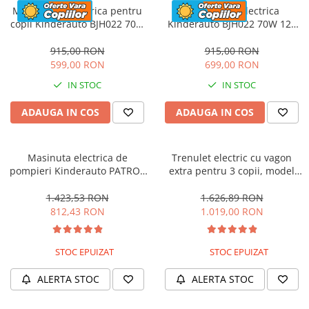
Motocicleta electrica pentru
Motocicleta electrica
copii Kinderauto BJH022 70W
Kinderauto BJH022 70W 12V
12V, culoare Albastru
cu roti moi, scaun tapitat,
culoare Rosie
915,00 RON
915,00 RON
599,00 RON
699,00 RON
IN STOC
IN STOC
ADAUGA IN COS
ADAUGA IN COS
Masinuta electrica de
Trenulet electric cu vagon
pompieri Kinderauto PATROL
extra pentru 3 copii, model
BJJ306 70W 12V, culoare Rosu
SX1919, 12V, 180W, roti moi,
music player, albastru
1.423,53 RON
1.626,89 RON
812,43 RON
1.019,00 RON
STOC EPUIZAT
STOC EPUIZAT
ALERTA STOC
ALERTA STOC