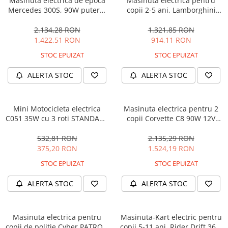
Masinuta electrica de epoca
Masinuta electrica pentru
Mercedes 300S, 90W putere,
copii 2-5 ani, Lamborghini
12V PREMIUM #Beige
Huracan, 4x4, putere 120W
12V, galbena
2.134,28 RON
1.321,85 RON
1.422,51 RON
914,11 RON
STOC EPUIZAT
STOC EPUIZAT
ALERTA STOC
ALERTA STOC
Mini Motocicleta electrica
Masinuta electrica pentru 2
C051 35W cu 3 roti STANDARD
copii Corvette C8 90W 12V
#Albastru
STANDARD, culoare Rosie
532,81 RON
2.135,29 RON
375,20 RON
1.524,19 RON
STOC EPUIZAT
STOC EPUIZAT
ALERTA STOC
ALERTA STOC
Masinuta electrica pentru
Masinuta-Kart electric pentru
copii de politie Cyber PATROL,
copii 5-11 ani, Rider Drift 360,