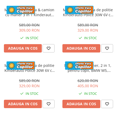
Masinuta electrica & camion
Masinuta electrica de politie
cu maner 3 in 1 Kinderauto
Kinderauto Police 30W 6V cu
FireTruck 30W 6V, scaun
megafon si music player,
tapitat, music player
bluetooth, culoare Alb
589,00 RON
589,00 RON
309,00 RON
329,00 RON
IN STOC
IN STOC
ADAUGA IN COS
ADAUGA IN COS
Masinuta electrica de politie
Masinuta cu maner, 2 in 1,
Kinderauto Police 30W 6V cu
pentru copii, BMW M5,
megafon si music player,
PREMIUM, culoare Rosu
bluetooth, culoare Rosu
589,00 RON
620,00 RON
329,00 RON
405,00 RON
IN STOC
IN STOC
ADAUGA IN COS
ADAUGA IN COS