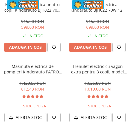
Motocicleta electrica pentru
Motocicleta electrica
copii Kinderauto BJH022 70W
Kinderauto BJH022 70W 12V
12V, culoare Albastru
cu roti moi, scaun tapitat,
culoare Rosie
915,00 RON
915,00 RON
599,00 RON
699,00 RON
IN STOC
IN STOC
ADAUGA IN COS
ADAUGA IN COS
Masinuta electrica de
Trenulet electric cu vagon
pompieri Kinderauto PATROL
extra pentru 3 copii, model
BJJ306 70W 12V, culoare Rosu
SX1919, 12V, 180W, roti moi,
music player, albastru
1.423,53 RON
1.626,89 RON
812,43 RON
1.019,00 RON
STOC EPUIZAT
STOC EPUIZAT
ALERTA STOC
ALERTA STOC