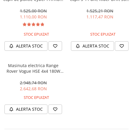
cu efecte sonore si luminoase,
180W, 24V, culoare Rosie
90W, 12V, Black & White
1.525,00 RON
1.525,21 RON
1.110,00 RON
1.117,47 RON
STOC EPUIZAT
STOC EPUIZAT
ALERTA STOC
ALERTA STOC
Masinuta electrica Range
Rover Vogue HSE 4x4 180W
DELUXE, player MP4 #Negru
2.948,74 RON
2.642,68 RON
STOC EPUIZAT
ALERTA STOC