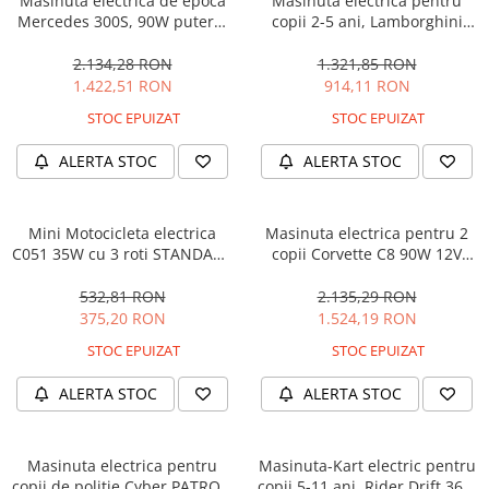
Masinuta electrica de epoca
Masinuta electrica pentru
Mercedes 300S, 90W putere,
copii 2-5 ani, Lamborghini
12V PREMIUM #Beige
Huracan, 4x4, putere 120W
12V, galbena
2.134,28 RON
1.321,85 RON
1.422,51 RON
914,11 RON
STOC EPUIZAT
STOC EPUIZAT
ALERTA STOC
ALERTA STOC
Mini Motocicleta electrica
Masinuta electrica pentru 2
C051 35W cu 3 roti STANDARD
copii Corvette C8 90W 12V
#Albastru
STANDARD, culoare Rosie
532,81 RON
2.135,29 RON
375,20 RON
1.524,19 RON
STOC EPUIZAT
STOC EPUIZAT
ALERTA STOC
ALERTA STOC
Masinuta electrica pentru
Masinuta-Kart electric pentru
copii de politie Cyber PATROL,
copii 5-11 ani, Rider Drift 360,