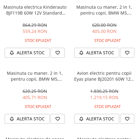
Masinuta electrica Kinderauto
Masinuta cu maner, 2 in 1,
BJF119B 60W 12V Standard,
pentru copii, BMW M5,
culoare Alba
PREMIUM, culoare Albastru
864,29 RON
620,00 RON
559,24 RON
405,00 RON
STOC EPUIZAT
STOC EPUIZAT
ALERTA STOC
ALERTA STOC
Masinuta cu maner, 2 in 1,
Avion electric pentru copii
pentru copii, BMW M5,
Eyas plane BJ20201 60W 12V,
PREMIUM, culoare Neagra
telecomanda, culoare Rosie
620,25 RON
1.830,25 RON
405,71 RON
1.219,15 RON
STOC EPUIZAT
STOC EPUIZAT
ALERTA STOC
ALERTA STOC