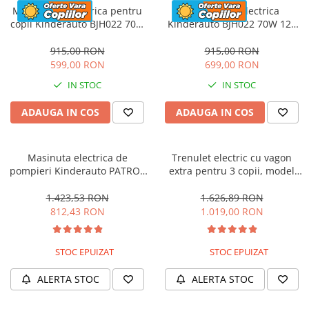
Motocicleta electrica pentru
Motocicleta electrica
copii Kinderauto BJH022 70W
Kinderauto BJH022 70W 12V
12V, culoare Albastru
cu roti moi, scaun tapitat,
culoare Rosie
915,00 RON
915,00 RON
599,00 RON
699,00 RON
IN STOC
IN STOC
ADAUGA IN COS
ADAUGA IN COS
Masinuta electrica de
Trenulet electric cu vagon
pompieri Kinderauto PATROL
extra pentru 3 copii, model
BJJ306 70W 12V, culoare Rosu
SX1919, 12V, 180W, roti moi,
music player, albastru
1.423,53 RON
1.626,89 RON
812,43 RON
1.019,00 RON
STOC EPUIZAT
STOC EPUIZAT
ALERTA STOC
ALERTA STOC