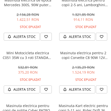
Masinuta electrica de epoca
Masinuta electrica pentru
Mercedes 300S, 90W putere,
copii 2-5 ani, Lamborghini
12V PREMIUM #Beige
Huracan, 4x4, putere 120W
12V, galbena
2.134,28 RON
1.321,85 RON
1.422,51 RON
914,11 RON
STOC EPUIZAT
STOC EPUIZAT
ALERTA STOC
ALERTA STOC
Mini Motocicleta electrica
Masinuta electrica pentru 2
C051 35W cu 3 roti STANDARD
copii Corvette C8 90W 12V
#Albastru
STANDARD, culoare Rosie
532,81 RON
2.135,29 RON
375,20 RON
1.524,19 RON
STOC EPUIZAT
STOC EPUIZAT
ALERTA STOC
ALERTA STOC
Masinuta electrica pentru
Masinuta-Kart electric pentru
copii de politie Cyber PATROL,
copii 5-11 ani, Rider Drift 360,