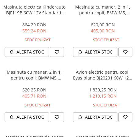
Masinuta electrica Kinderauto
Masinuta cu maner, 2 in 1,
BJF119B 60W 12V Standard,
pentru copii, BMW M5,
culoare Alba
PREMIUM, culoare Albastru
864,29 RON
620,00 RON
559,24 RON
405,00 RON
STOC EPUIZAT
STOC EPUIZAT
ALERTA STOC
ALERTA STOC
Masinuta cu maner, 2 in 1,
Avion electric pentru copii
pentru copii, BMW M5,
Eyas plane BJ20201 60W 12V,
PREMIUM, culoare Neagra
telecomanda, culoare Rosie
620,25 RON
1.830,25 RON
405,71 RON
1.219,15 RON
STOC EPUIZAT
STOC EPUIZAT
ALERTA STOC
ALERTA STOC