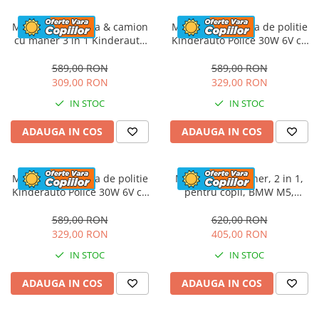
Masinuta electrica & camion
Masinuta electrica de politie
cu maner 3 in 1 Kinderauto
Kinderauto Police 30W 6V cu
FireTruck 30W 6V, scaun
megafon si music player,
tapitat, music player
bluetooth, culoare Alb
589,00 RON
589,00 RON
309,00 RON
329,00 RON
IN STOC
IN STOC
ADAUGA IN COS
ADAUGA IN COS
Masinuta electrica de politie
Masinuta cu maner, 2 in 1,
Kinderauto Police 30W 6V cu
pentru copii, BMW M5,
megafon si music player,
PREMIUM, culoare Rosu
bluetooth, culoare Rosu
589,00 RON
620,00 RON
329,00 RON
405,00 RON
IN STOC
IN STOC
ADAUGA IN COS
ADAUGA IN COS