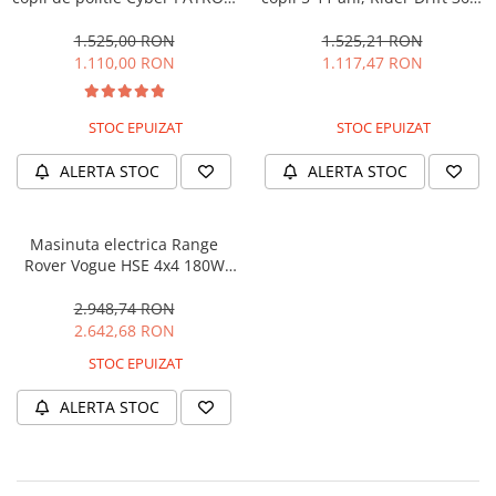
cu efecte sonore si luminoase,
180W, 24V, culoare Rosie
90W, 12V, Black & White
1.525,00 RON
1.525,21 RON
1.110,00 RON
1.117,47 RON
STOC EPUIZAT
STOC EPUIZAT
ALERTA STOC
ALERTA STOC
Masinuta electrica Range
Rover Vogue HSE 4x4 180W
DELUXE, player MP4 #Negru
2.948,74 RON
2.642,68 RON
STOC EPUIZAT
ALERTA STOC