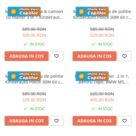
Masinuta electrica & camion
Masinuta electrica de politie
cu maner 3 in 1 Kinderauto
Kinderauto Police 30W 6V cu
FireTruck 30W 6V, scaun
megafon si music player,
tapitat, music player
bluetooth, culoare Alb
589,00 RON
589,00 RON
309,00 RON
329,00 RON
IN STOC
IN STOC
ADAUGA IN COS
ADAUGA IN COS
Masinuta electrica de politie
Masinuta cu maner, 2 in 1,
Kinderauto Police 30W 6V cu
pentru copii, BMW M5,
megafon si music player,
PREMIUM, culoare Rosu
bluetooth, culoare Rosu
589,00 RON
620,00 RON
329,00 RON
405,00 RON
IN STOC
IN STOC
ADAUGA IN COS
ADAUGA IN COS