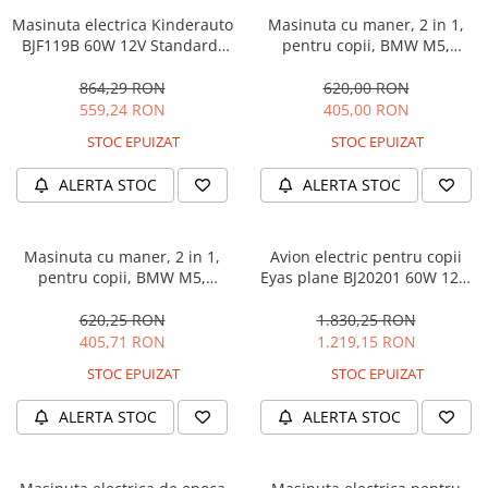
Masinuta electrica Kinderauto
Masinuta cu maner, 2 in 1,
BJF119B 60W 12V Standard,
pentru copii, BMW M5,
culoare Alba
PREMIUM, culoare Albastru
864,29 RON
620,00 RON
559,24 RON
405,00 RON
STOC EPUIZAT
STOC EPUIZAT
ALERTA STOC
ALERTA STOC
Masinuta cu maner, 2 in 1,
Avion electric pentru copii
pentru copii, BMW M5,
Eyas plane BJ20201 60W 12V,
PREMIUM, culoare Neagra
telecomanda, culoare Rosie
620,25 RON
1.830,25 RON
405,71 RON
1.219,15 RON
STOC EPUIZAT
STOC EPUIZAT
ALERTA STOC
ALERTA STOC