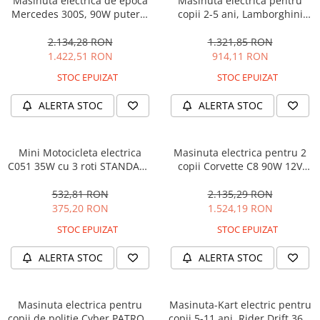
Masinuta electrica de epoca
Masinuta electrica pentru
Mercedes 300S, 90W putere,
copii 2-5 ani, Lamborghini
12V PREMIUM #Beige
Huracan, 4x4, putere 120W
12V, galbena
2.134,28 RON
1.321,85 RON
1.422,51 RON
914,11 RON
STOC EPUIZAT
STOC EPUIZAT
ALERTA STOC
ALERTA STOC
Mini Motocicleta electrica
Masinuta electrica pentru 2
C051 35W cu 3 roti STANDARD
copii Corvette C8 90W 12V
#Albastru
STANDARD, culoare Rosie
532,81 RON
2.135,29 RON
375,20 RON
1.524,19 RON
STOC EPUIZAT
STOC EPUIZAT
ALERTA STOC
ALERTA STOC
Masinuta electrica pentru
Masinuta-Kart electric pentru
copii de politie Cyber PATROL,
copii 5-11 ani, Rider Drift 360,