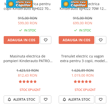
Motocicleta electrica pentru
Motocicleta electrica
copii Kinderauto BJH022 70W
Kinderauto BJH022 70W 12V
12V, culoare Albastru
cu roti moi, scaun tapitat,
culoare Rosie
915,00 RON
915,00 RON
599,00 RON
699,00 RON
IN STOC
IN STOC
ADAUGA IN COS
ADAUGA IN COS
Masinuta electrica de
Trenulet electric cu vagon
pompieri Kinderauto PATROL
extra pentru 3 copii, model
BJJ306 70W 12V, culoare Rosu
SX1919, 12V, 180W, roti moi,
music player, albastru
1.423,53 RON
1.626,89 RON
812,43 RON
1.019,00 RON
STOC EPUIZAT
STOC EPUIZAT
ALERTA STOC
ALERTA STOC