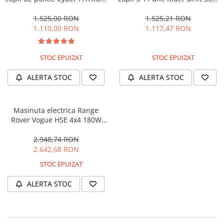
cu efecte sonore si luminoase,
180W, 24V, culoare Rosie
90W, 12V, Black & White
1.525,00 RON
1.525,21 RON
1.110,00 RON
1.117,47 RON
STOC EPUIZAT
STOC EPUIZAT
ALERTA STOC
ALERTA STOC
Masinuta electrica Range
Rover Vogue HSE 4x4 180W
DELUXE, player MP4 #Negru
2.948,74 RON
2.642,68 RON
STOC EPUIZAT
ALERTA STOC