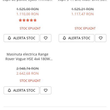
cu efecte sonore si luminoase,
180W, 24V, culoare Rosie
90W, 12V, Black & White
1.525,00 RON
1.525,21 RON
1.110,00 RON
1.117,47 RON
STOC EPUIZAT
STOC EPUIZAT
ALERTA STOC
ALERTA STOC
Masinuta electrica Range
Rover Vogue HSE 4x4 180W
DELUXE, player MP4 #Negru
2.948,74 RON
2.642,68 RON
STOC EPUIZAT
ALERTA STOC