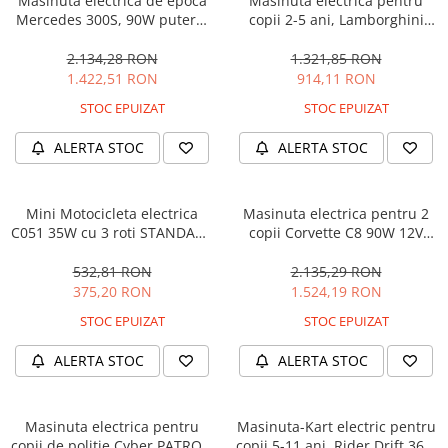
Masinuta electrica de epoca
Masinuta electrica pentru
Mercedes 300S, 90W putere,
copii 2-5 ani, Lamborghini
12V PREMIUM #Beige
Huracan, 4x4, putere 120W
12V, galbena
2.134,28 RON
1.321,85 RON
1.422,51 RON
914,11 RON
STOC EPUIZAT
STOC EPUIZAT
ALERTA STOC
ALERTA STOC
Mini Motocicleta electrica
Masinuta electrica pentru 2
C051 35W cu 3 roti STANDARD
copii Corvette C8 90W 12V
#Albastru
STANDARD, culoare Rosie
532,81 RON
2.135,29 RON
375,20 RON
1.524,19 RON
STOC EPUIZAT
STOC EPUIZAT
ALERTA STOC
ALERTA STOC
Masinuta electrica pentru
Masinuta-Kart electric pentru
copii de politie Cyber PATROL,
copii 5-11 ani, Rider Drift 360,