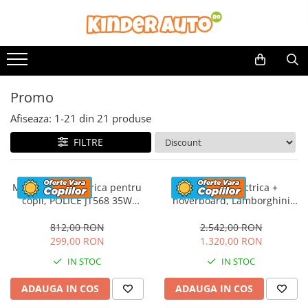
Promo
Afiseaza:
1-
21
din
21
produse
FILTRE
Motocicleta electrica pentru
Masinuta electrica +
copii, POLICE JT568 35W
hoverboard, Lamborghini
STANDARD #Rosu
Aventador SVJ, 70W, 12V 14Ah
premium, Rosu
812,00 RON
2.542,00 RON
299,00 RON
1.320,00 RON
IN STOC
IN STOC
ADAUGA IN COS
ADAUGA IN COS