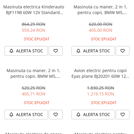
Masinuta electrica Kinderauto
Masinuta cu maner, 2 in 1,
BJF119B 60W 12V Standard,
pentru copii, BMW M5,
culoare Alba
PREMIUM, culoare Albastru
864,29 RON
620,00 RON
559,24 RON
405,00 RON
STOC EPUIZAT
STOC EPUIZAT
ALERTA STOC
ALERTA STOC
Masinuta cu maner, 2 in 1,
Avion electric pentru copii
pentru copii, BMW M5,
Eyas plane BJ20201 60W 12V,
PREMIUM, culoare Neagra
telecomanda, culoare Rosie
620,25 RON
1.830,25 RON
405,71 RON
1.219,15 RON
STOC EPUIZAT
STOC EPUIZAT
ALERTA STOC
ALERTA STOC