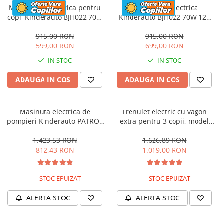
Motocicleta electrica pentru
Motocicleta electrica
copii Kinderauto BJH022 70W
Kinderauto BJH022 70W 12V
12V, culoare Albastru
cu roti moi, scaun tapitat,
culoare Rosie
915,00 RON
915,00 RON
599,00 RON
699,00 RON
IN STOC
IN STOC
ADAUGA IN COS
ADAUGA IN COS
Masinuta electrica de
Trenulet electric cu vagon
pompieri Kinderauto PATROL
extra pentru 3 copii, model
BJJ306 70W 12V, culoare Rosu
SX1919, 12V, 180W, roti moi,
music player, albastru
1.423,53 RON
1.626,89 RON
812,43 RON
1.019,00 RON
STOC EPUIZAT
STOC EPUIZAT
ALERTA STOC
ALERTA STOC