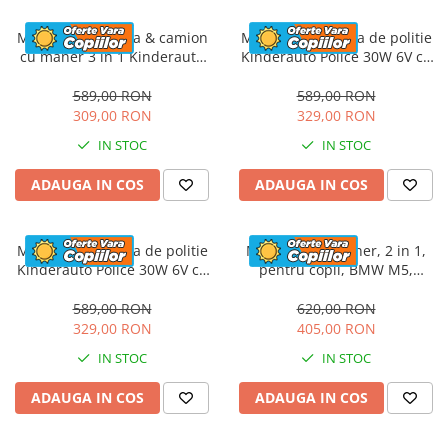
Masinuta electrica & camion
Masinuta electrica de politie
cu maner 3 in 1 Kinderauto
Kinderauto Police 30W 6V cu
FireTruck 30W 6V, scaun
megafon si music player,
tapitat, music player
bluetooth, culoare Alb
589,00 RON
589,00 RON
309,00 RON
329,00 RON
IN STOC
IN STOC
ADAUGA IN COS
ADAUGA IN COS
Masinuta electrica de politie
Masinuta cu maner, 2 in 1,
Kinderauto Police 30W 6V cu
pentru copii, BMW M5,
megafon si music player,
PREMIUM, culoare Rosu
bluetooth, culoare Rosu
589,00 RON
620,00 RON
329,00 RON
405,00 RON
IN STOC
IN STOC
ADAUGA IN COS
ADAUGA IN COS