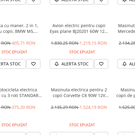
a cu maner, 2 in 1,
Avion electric pentru copii
Masinuta
u copii, BMW M5,
Eyas plane BJ20201 60W 12V,
Mercede
M, culoare Neagra
telecomanda, culoare Rosie
12V 
5 RON
405,71 RON
1.830,25 RON
1.219,15 RON
2.134,
STOC EPUIZAT
STOC EPUIZAT
ERTA STOC
ALERTA STOC
AL
tocicleta electrica
Masinuta electrica pentru 2
Masinu
 cu 3 roti STANDARD
copii Corvette C8 90W 12V
copii de 
#Albastru
STANDARD, culoare Rosie
cu efecte
90W, 1
1 RON
375,20 RON
2.135,29 RON
1.524,19 RON
1.525,
STOC EPUIZAT
STOC EPUIZAT