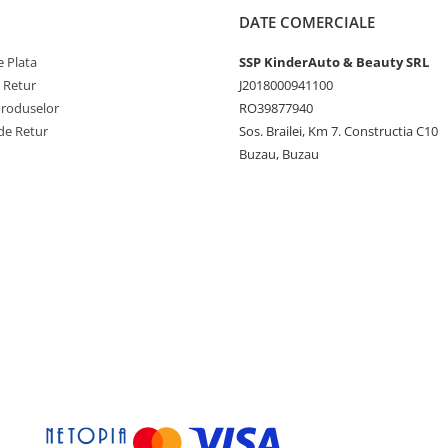
DATE COMERCIALE
 Plata
SSP KinderAuto & Beauty SRL
e Retur
J2018000941100
Produselor
RO39877940
de Retur
Sos. Brailei, Km 7. Constructia C10
Buzau, Buzau