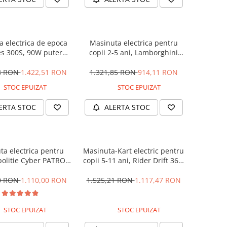
 electrica de epoca
Masinuta electrica pentru
s 300S, 90W putere,
copii 2-5 ani, Lamborghini
PREMIUM #Beige
Huracan, 4x4, putere 120W
12V, galbena
28 RON
1.422,51 RON
1.321,85 RON
914,11 RON
STOC EPUIZAT
STOC EPUIZAT
ERTA STOC
ALERTA STOC
ta electrica pentru
Masinuta-Kart electric pentru
politie Cyber PATROL,
copii 5-11 ani, Rider Drift 360,
 sonore si luminoase,
180W, 24V, culoare Rosie
2V, Black & White
00 RON
1.110,00 RON
1.525,21 RON
1.117,47 RON
STOC EPUIZAT
STOC EPUIZAT