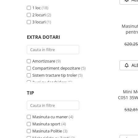
1 loc
(18)
2 locuri
(2)
3 locuri
(1)
Masinut
pentr
EXTRA DOTARI
PREMIU
620,2
Amortizoare
(9)
AL
Compartiment depozitare
(5)
Sistem tractare tip troler
(5)
2 usi cu deschidere
(5)
Sirena
(4)
Mini Mo
TIP
Girofar
(4)
C051 35W
Schimbator viteza
(4)
532,8
Bluetooth
(4)
Masinuta cu maner
(4)
Baterie detasabila
(3)
Masinuta sport
(4)
Megafon
(2)
Masinuta Politie
(3)
4X4
(2)
Motocicleta cu 3 roti
(2)