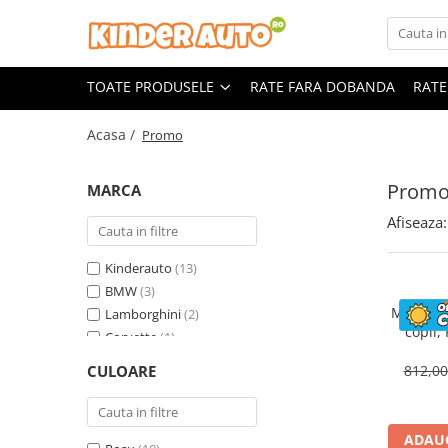
Toate Produsele
TOATE PRODUSELE
RATE FARA DOBANDA
RATE
Produse in stoc
Masinute electrice
Acasa /
Promo
Motociclete electrice
ATV & UTV Electrice
Prom
MARCA
Vehicule electrice adulti
Afiseaza:
Vehicule speciale copii
Motociclete Drift-Trike
Kinderauto
(13)
Masinute electrice Mercedes
BMW
(3)
Motocicl
Lamborghini
(2)
Masinute electrice tip SUV
copii,
Corvette
(1)
Piese & Accesorii
ST
Land Rover
(1)
Jucarii RC cu telecomanda
CULOARE
812,0
Mercedes
(1)
ADAUG