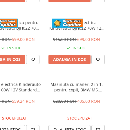
eta electrica pentru
Motocicleta electrica
nderauto BJH022 70W
Kinderauto BJH022 70W 12V
 culoare Albastru
cu roti moi, scaun tapitat,
culoare Rosie
0 RON
599,00 RON
915,00 RON
699,00 RON
IN STOC
IN STOC
GA IN COS
ADAUGA IN COS
electrica Kinderauto
Masinuta cu maner, 2 in 1,
 60W 12V Standard,
pentru copii, BMW M5,
culoare Alba
PREMIUM, culoare Albastru
9 RON
559,24 RON
620,00 RON
405,00 RON
STOC EPUIZAT
STOC EPUIZAT
ERTA STOC
ALERTA STOC