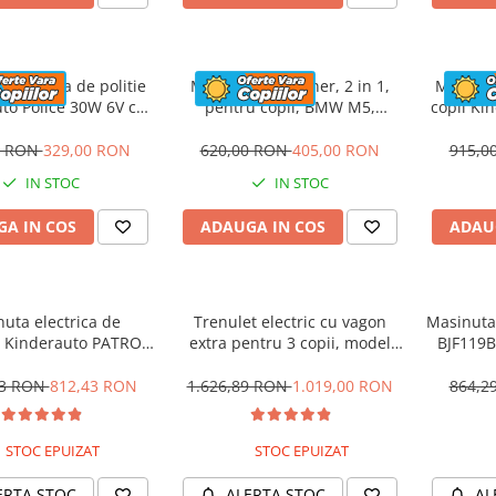
 electrica de politie
Masinuta cu maner, 2 in 1,
Motocicl
to Police 30W 6V cu
pentru copii, BMW M5,
copii Ki
n si music player,
PREMIUM, culoare Rosu
12V,
oth, culoare Rosu
0 RON
329,00 RON
620,00 RON
405,00 RON
915,0
IN STOC
IN STOC
A IN COS
ADAUGA IN COS
ADAU
uta electrica de
Trenulet electric cu vagon
Masinuta 
 Kinderauto PATROL
extra pentru 3 copii, model
BJF119B
0W 12V, culoare Rosu
SX1919, 12V, 180W, roti moi,
music player, albastru
53 RON
812,43 RON
1.626,89 RON
1.019,00 RON
864,2
STOC EPUIZAT
STOC EPUIZAT
ERTA STOC
ALERTA STOC
AL