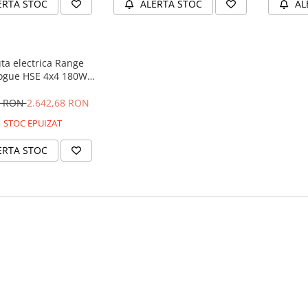
ERTA STOC
ALERTA STOC
AL
ta electrica Range
ogue HSE 4x4 180W
 player MP4 #Negru
4 RON
2.642,68 RON
STOC EPUIZAT
ERTA STOC