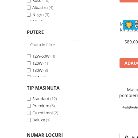
Rosu
(10)
Albastru
(4)
Negru
(3)
Alb
(2)
Masinuta
Bej
(1)
Kinderau
PUTERE
megafo
Galben
(1)
blueto
589,0
12W-50W
(4)
ADAUG
120W
(1)
180W
(3)
90W
(3)
70W
(4)
TIP MASINUTA
Masin
30W
(1)
pompieri
60W
Standard
(2)
(12)
BJJ306 7
Premium
(6)
1.423,
Cu roti moi
(2)
Deluxe
(1)
NUMAR LOCURI
AL