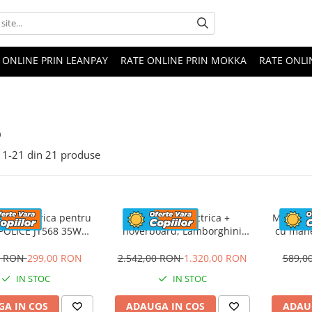
 ONLINE PRIN LEANPAY
RATE ONLINE PRIN MOKKA
RATE ONLI
o
1-
21
din
21
produse
eta electrica pentru
Masinuta electrica +
Masinuta
 POLICE JT568 35W
hoverboard, Lamborghini
cu mane
ANDARD #Rosu
Aventador SVJ, 70W, 12V 14Ah
FireTr
premium, Rosu
tapi
0 RON
299,00 RON
2.542,00 RON
1.320,00 RON
589,0
IN STOC
IN STOC
A IN COS
ADAUGA IN COS
ADAU